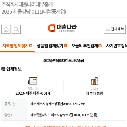
주식회사대출나라대부중개
2025-서울강남-0111(대부중개업)
전체메뉴
지역별 업체찾기
상품별 업체찾기
오늘의 추천업체
사기번호검
최고승인율최대한도바로송금
업체정보
등록번호
업체명
2023-제주제주-0014
대부대통령
등록기관
제주 제주시 경제소상공인과 064-728-2795
영업소
제주특별자치도 제주시 삼무로1길 10-8, 311호 (연동)