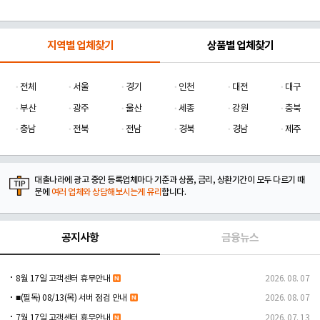
지역별 업체찾기
상품별 업체찾기
전체
서울
경기
인천
대전
대구
부산
광주
울산
세종
강원
충북
충남
전북
전남
경북
경남
제주
대출나라에 광고 중인 등록업체마다 기준과 상품, 금리, 상환기간이 모두 다르기 때
문에
여러 업체와 상담해보시는게 유리
합니다.
공지사항
금융뉴스
8월 17일 고객센터 휴무안내
2026. 08. 07
■(필독) 08/13(목) 서버 점검 안내
2026. 08. 07
7월 17일 고객센터 휴무안내
2026. 07. 13