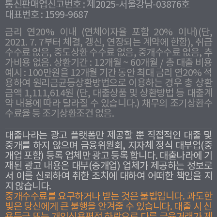
통신판매업신고번호 : 제2025-서울강남-03876호
대표번호 : 1599-9687
금리 연20% 이내 (연체이자율 포함 20% 이내)(단,
2021. 7. 7부터 체결, 갱신, 연장되는 계약에 한함), 취급
수수료 없음, 중도상환 수수료 없음, 중개수수료 없음, 추
가비용 없음. 상환기간 : 12개월 ~ 60개월 / 총 대출 비용
예시 : 100만원을 12개월 기간 동안 최대 금리 연20% 적
용하여 원리금균등상환방법으로 이용하는 경우 총 상환
금액 1,111,614원 (단, 대출상품 및 상환방법 등 대출계
약 내용에 따라 달라질 수 있습니다.) 채무의 조기상환수
수료율 등 조기상환조건 없음.
대출나라는 광고 플랫폼만 제공할 뿐 직접적인 대출 및
중개를 하지 않으며 금융위원회, 지자체 정식 대부업(중
개업 포함) 등록 업체만 광고 등록 합니다. 대출나라에 기
재된 광고 내용은 대부(중개업) 업체가 제공하는 정보로
서 이를 신뢰하여 취한 조치에 대하여 어떠한 책임을 지
지 않습니다.
중개수수료를 요구하거나 받는 것은 불법입니다. 과도한
빛은 당신에게 큰 불행을 안겨줄 수 있습니다. 대출 시 신