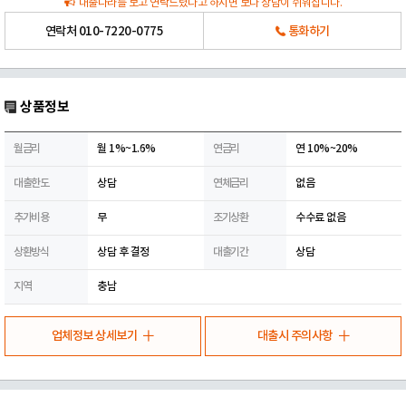
대출나라를 보고 연락드렸다고 하시면 보다 상담이 쉬워집니다.
연락처
010-7220-0775
통화하기
상품정보
월금리
월 1%~1.6%
연금리
연 10%~20%
대출한도
상담
연체금리
없음
추가비용
무
조기상환
수수료 없음
상환방식
상담 후 결정
대출기간
상담
지역
충남
업체정보 상세보기
대출시 주의사항