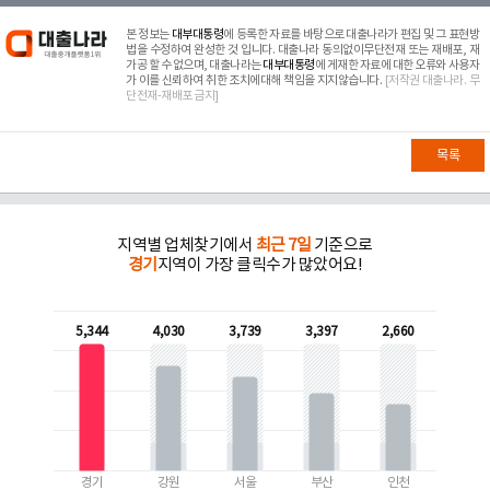
본 정보는
대부대통령
에 등록한 자료를 바탕으로 대출나라가 편집 및 그 표현방
법을 수정하여 완성한 것 입니다. 대출나라 동의없이무단전재 또는 재배포, 재
가공 할 수 없으며, 대출나라는
대부대통령
에 게재한 자료에 대한 오류와 사용자
가 이를 신뢰하여 취한 조치에대해 책임을 지지않습니다.
[저작권 대출나라. 무
단전재-재배포 금지]
목록
지역별 업체찾기에서
최근 7일
기준으로
경기
지역이 가장 클릭수가 많았어요!
5,344
4,030
3,739
3,397
2,660
경기
강원
서울
부산
인천