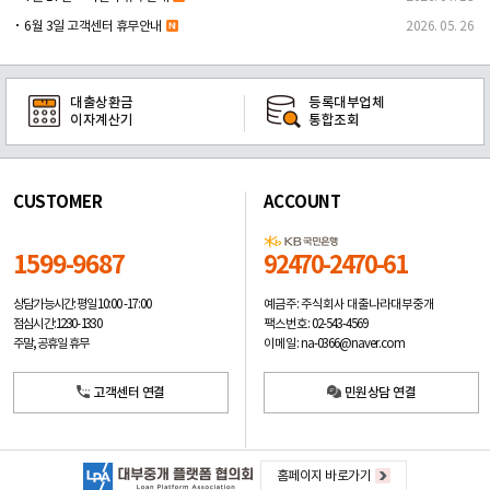
6월 3일 고객센터 휴무안내
2026. 05. 26
대출상환금
등록대부업체
이자계산기
통합조회
CUSTOMER
ACCOUNT
1599-9687
92470-2470-61
예금주: 주식회사 대출나라대부중개
상담가능시간: 평일
10:00 -17:00
팩스번호: 02-543-4569
점심시간: 12:30 - 13:30
이메일: na-0366@naver.com
주말, 공휴일 휴무
고객센터 연결
민원상담 연결
홈페이지 바로가기