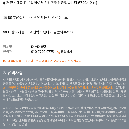
◆ 개인돈대출 전문업체로서 신용전혀상관없습니다.(만20세이상)
☏☎ 부담갖지 마시고 언제든지 연락주세요.
☎ 대출나라를 보고 연락드렸다고 말씀해주세요
업체명
대부대통령
연락처
010-7220-0775
통화하기
대출나라를 보고 연락드렸다고 하시면 보다 상담이 쉬워집니다.
※ 유의사항
계약을 체결하기 전에 자세한 내용은 상품설명서와 약관을 읽어보시기 바랍니다. 관계 법령에 따라 금융상품에
관한 중요 사항을 설명받을 권리가 있습니다. 대 출 시 귀하의 신용등급 또는 개인신용평점이 하락할 수 있습니다.
과도한 빚은 당신 에게 큰 불행을 안겨줄 수 있습니다. 중개수수료를 요구하거나 받는 것은 불법입니다.
일정 기간
분할상환금 또는 분할상환원리금이 연체될 경우, 계약만료 기한 도래전 모든 원리금을 변제해야할 의무가 발생
할 수 있습니다. 대부중개업체는 금융회사의 업무위탁을 받아 대출모집 및 소개 등의 섭외 활동을 돕습니다. 단, 실
제 계약체결의 권한은 없습니다.
금리 연20% 이내 (연체이자율 포함 20% 이내) (단, 2021. 7. 7부터 체결, 갱신, 연장되는 계 약에 한함), 취급수수료
없음, 중도상환 수수료 없음, 중개수수료 없음, 추가비용 없음. 상환기간 : 12개월 ~ 60개월 / 총 대출 비용 예시 : 100
만원을 12개월 기간 동안 최대 금 리 연20% 적용하여 원리금균등상환방법으로 이용하는 경우 총 상환금액
1,111,614원 (단, 대출상품 및 상환방법 등 대출계약 내용에 따라 달라질 수 있습니다.) 채무의 조기 상환수수료율
등 조기상환조건 없음.