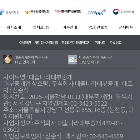
회사소개
업체로그인
이용안내
PC화면보기
전체메뉴
이용약관
개인정보처리방침
책임의한계와법적고지
주의사항
오류신고
대출중개분야 방문자수
대출중개분야 대출문의
11년 연속 1위
11년 연속 1위
사이트명 : 대출나라대부중개
대부중개업 상호명 : 주식회사 대출나라대부중개
대표
자 : 신준식
등록번호 : 2025-서울강남-0111(대부중개업)
등록기
관 : 서울 강남구 지역경제과 02-3423-5522
주소 : 서울특별시 강남구 선릉로 655, 16층 (논현동, 디
에이원타워)
사업자정보 : 주식회사 대출나라대부중개 439-81-
03602
개인정보책임자 : 신준식
팩스번호: 02-543-4569