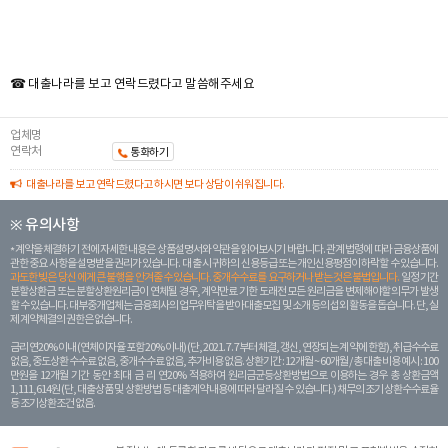
☎ 대출나라를 보고 연락드렸다고 말씀해주세요
업체명
연락처
통화하기
대출나라를 보고 연락드렸다고 하시면 보다 상담이 쉬워집니다.
※ 유의사항
계약을 체결하기 전에 자세한 내용은 상품설명서와 약관을 읽어보시기 바랍니다. 관계 법령에 따라 금융상품에
관한 중요 사항을 설명받을 권리가 있습니다. 대 출 시 귀하의 신용등급 또는 개인신용평점이 하락할 수 있습니다.
과도한 빚은 당신 에게 큰 불행을 안겨줄 수 있습니다. 중개수수료를 요구하거나 받는 것은 불법입니다.
일정 기간
분할상환금 또는 분할상환원리금이 연체될 경우, 계약만료 기한 도래전 모든 원리금을 변제해야할 의무가 발생
할 수 있습니다. 대부중개업체는 금융회사의 업무위탁을 받아 대출모집 및 소개 등의 섭외 활동을 돕습니다. 단, 실
제 계약체결의 권한은 없습니다.
금리 연20% 이내 (연체이자율 포함 20% 이내) (단, 2021. 7. 7부터 체결, 갱신, 연장되는 계 약에 한함), 취급수수료
없음, 중도상환 수수료 없음, 중개수수료 없음, 추가비용 없음. 상환기간 : 12개월 ~ 60개월 / 총 대출 비용 예시 : 100
만원을 12개월 기간 동안 최대 금 리 연20% 적용하여 원리금균등상환방법으로 이용하는 경우 총 상환금액
1,111,614원 (단, 대출상품 및 상환방법 등 대출계약 내용에 따라 달라질 수 있습니다.) 채무의 조기 상환수수료율
등 조기상환조건 없음.