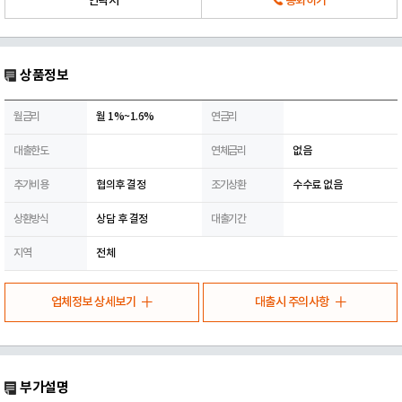
연락처
통화하기
상품정보
월금리
월 1%~1.6%
연금리
대출한도
연체금리
없음
추가비용
협의후 결정
조기상환
수수료 없음
상환방식
상담 후 결정
대출기간
지역
전체
업체정보 상세보기
대출시 주의사항
부가설명