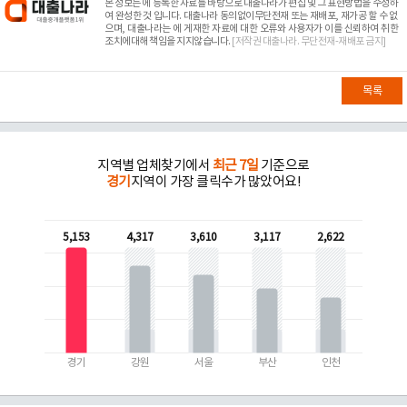
본 정보는
에 등록한 자료를 바탕으로 대출나라가 편집 및 그 표현방법을 수정하
여 완성한 것 입니다. 대출나라 동의없이무단전재 또는 재배포, 재가공 할 수 없
으며, 대출나라는
에 게재한 자료에 대한 오류와 사용자가 이를 신뢰하여 취한
조치에대해 책임을 지지않습니다.
[저작권 대출나라. 무단전재-재배포 금지]
목록
지역별 업체찾기에서
최근 7일
기준으로
경기
지역이 가장 클릭수가 많았어요!
5,153
4,317
3,610
3,117
2,622
경기
강원
서울
부산
인천