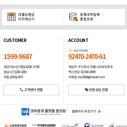
대출상환금
등록대부업체
이자계산기
통합조회
CUSTOMER
ACCOUNT
1599-9687
92470-2470-61
예금주: 주식회사 대출나라대부중개
상담가능시간: 평일
10:00 -17:00
팩스번호: 02-543-4569
점심시간: 12:30 - 13:30
이메일: na-0366@naver.com
주말, 공휴일 휴무
고객센터 연결
민원상담 연결
홈페이지 바로가기