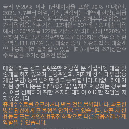
금리 연20% 이내 (연체이자율 포함 20% 이내)(단,
2021. 7. 7부터 체결, 갱신, 연장되는 계약에 한함), 취급
수수료 없음, 중도상환 수수료 없음, 중개수수료 없음, 추
가비용 없음. 상환기간 : 12개월 ~ 60개월 / 총 대출 비용
예시 : 100만원을 12개월 기간 동안 최대 금리 연20% 적
용하여 원리금균등상환방법으로 이용하는 경우 총 상환
금액 1,111,614원 (단, 대출상품 및 상환방법 등 대출계
약 내용에 따라 달라질 수 있습니다.) 채무의 조기상환수
수료율 등 조기상환조건 없음.
대출나라는 광고 플랫폼만 제공할 뿐 직접적인 대출 및
중개를 하지 않으며 금융위원회, 지자체 정식 대부업(중
개업 포함) 등록 업체만 광고 등록 합니다. 대출나라에 기
재된 광고 내용은 대부(중개업) 업체가 제공하는 정보로
서 이를 신뢰하여 취한 조치에 대하여 어떠한 책임을 지
지 않습니다.
중개수수료를 요구하거나 받는 것은 불법입니다. 과도한
빛은 당신에게 큰 불행을 안겨줄 수 있습니다. 대출 시 신
용등급 또는 개인신용평점 하락으로 다른 금융거래가 제
약받을 수 있습니다.