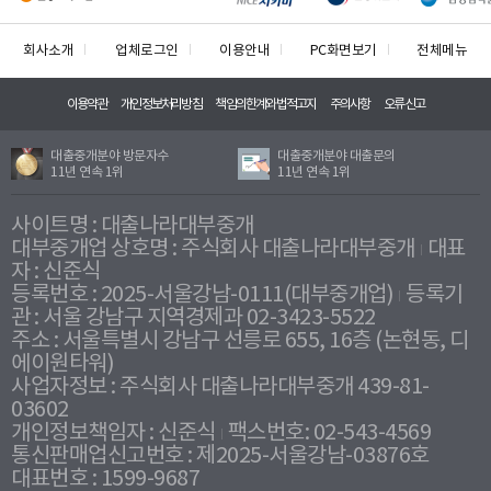
회사소개
업체로그인
이용안내
PC화면보기
전체메뉴
이용약관
개인정보처리방침
책임의한계와법적고지
주의사항
오류신고
대출중개분야 방문자수
대출중개분야 대출문의
11년 연속 1위
11년 연속 1위
사이트명 : 대출나라대부중개
대부중개업 상호명 : 주식회사 대출나라대부중개
대표
자 : 신준식
등록번호 : 2025-서울강남-0111(대부중개업)
등록기
관 : 서울 강남구 지역경제과 02-3423-5522
주소 : 서울특별시 강남구 선릉로 655, 16층 (논현동, 디
에이원타워)
사업자정보 : 주식회사 대출나라대부중개 439-81-
03602
개인정보책임자 : 신준식
팩스번호: 02-543-4569
통신판매업신고번호 : 제2025-서울강남-03876호
대표번호 : 1599-9687