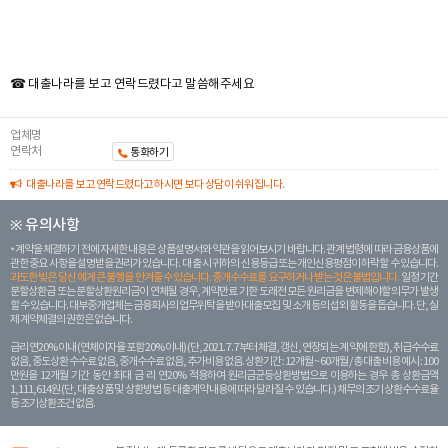
☎ 대출나라를 보고 연락드렸다고 말씀해주세요
업체명
연락처
통화하기
대출나라를 보고 연락드렸다고 하시면 보다 상담이 쉬워집니다.
※ 유의사항
계약을 체결하기 전에 자세한 내용은 상품설명서와 약관을 읽어보시기 바랍니다. 관계 법령에 따라 금융상품에
관한 중요 사항을 설명받을 권리가 있습니다. 대 출 시 귀하의 신용등급 또는 개인신용평점이 하락할 수 있습니다.
과도한 빚은 당신 에게 큰 불행을 안겨줄 수 있습니다. 중개수수료를 요구하거나 받는 것은 불법입니다.
일정 기간
분할상환금 또는 분할상환원리금이 연체될 경우, 계약만료 기한 도래전 모든 원리금을 변제해야할 의무가 발생
할 수 있습니다. 대부중개업체는 금융회사의 업무위탁을 받아 대출모집 및 소개 등의 섭외 활동을 돕습니다. 단, 실
제 계약체결의 권한은 없습니다.
금리 연20% 이내 (연체이자율 포함 20% 이내) (단, 2021. 7. 7부터 체결, 갱신, 연장되는 계 약에 한함), 취급수수료
없음, 중도상환 수수료 없음, 중개수수료 없음, 추가비용 없음. 상환기간 : 12개월 ~ 60개월 / 총 대출 비용 예시 : 100
만원을 12개월 기간 동안 최대 금 리 연20% 적용하여 원리금균등상환방법으로 이용하는 경우 총 상환금액
1,111,614원 (단, 대출상품 및 상환방법 등 대출계약 내용에 따라 달라질 수 있습니다.) 채무의 조기 상환수수료율
등 조기상환조건 없음.