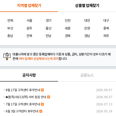
지역별 업체찾기
상품별 업체찾기
전체
서울
경기
인천
대전
대구
부산
광주
울산
세종
강원
충북
충남
전북
전남
경북
경남
제주
대출나라에 광고 중인 등록업체마다 기준과 상품, 금리, 상환기간이 모두 다르기 때
문에
여러 업체와 상담해보시는게 유리
합니다.
공지사항
금융뉴스
8월 17일 고객센터 휴무안내
2026. 08. 07
■(필독) 08/13(목) 서버 점검 안내
2026. 08. 07
7월 17일 고객센터 휴무안내
2026. 07. 13
6월 3일 고객센터 휴무안내
2026. 05. 26