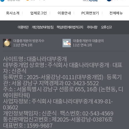
회사소개
업체로그인
이용안내
PC화면보기
전체메뉴
이용약관
개인정보처리방침
책임의한계와법적고지
주의사항
오류신고
대출중개분야 방문자수
대출중개분야 대출문의
11년 연속 1위
11년 연속 1위
사이트명 : 대출나라대부중개
대부중개업 상호명 : 주식회사 대출나라대부중개
대표
자 : 신준식
등록번호 : 2025-서울강남-0111(대부중개업)
등록기
관 : 서울 강남구 지역경제과 02-3423-5522
주소 : 서울특별시 강남구 선릉로 655, 16층 (논현동, 디
에이원타워)
사업자정보 : 주식회사 대출나라대부중개 439-81-
03602
개인정보책임자 : 신준식
팩스번호: 02-543-4569
통신판매업신고번호 : 제2025-서울강남-03876호
대표번호 : 1599-9687