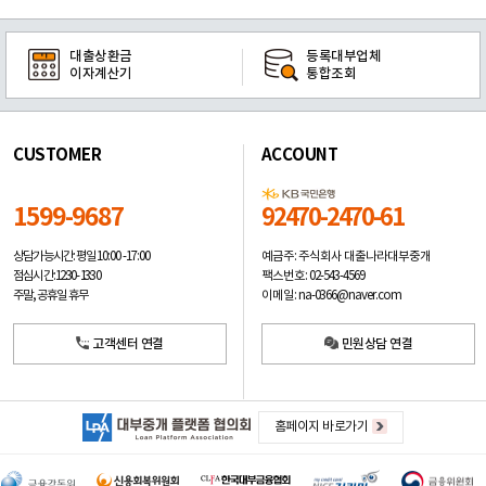
대출상환금
등록대부업체
이자계산기
통합조회
CUSTOMER
ACCOUNT
1599-9687
92470-2470-61
예금주: 주식회사 대출나라대부중개
상담가능시간: 평일
10:00 -17:00
팩스번호: 02-543-4569
점심시간: 12:30 - 13:30
이메일: na-0366@naver.com
주말, 공휴일 휴무
고객센터 연결
민원상담 연결
홈페이지 바로가기