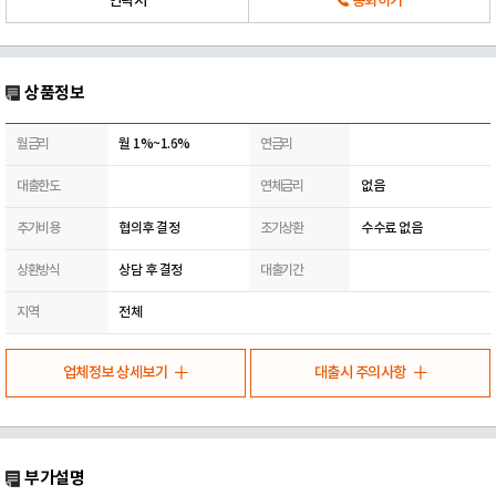
연락처
통화하기
상품정보
월금리
월 1%~1.6%
연금리
대출한도
연체금리
없음
추가비용
협의후 결정
조기상환
수수료 없음
상환방식
상담 후 결정
대출기간
지역
전체
업체정보 상세보기
대출시 주의사항
부가설명