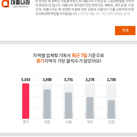
본 정보는
에 등록한 자료를 바탕으로 대출나라가 편집 및 그 표현방법을 수정하
여 완성한 것 입니다. 대출나라 동의없이무단전재 또는 재배포, 재가공 할 수 없
으며, 대출나라는
에 게재한 자료에 대한 오류와 사용자가 이를 신뢰하여 취한
조치에대해 책임을 지지않습니다.
[저작권 대출나라. 무단전재-재배포 금지]
목록
지역별 업체찾기에서
최근 7일
기준으로
경기
지역이 가장 클릭수가 많았어요!
5,503
3,988
3,791
3,376
2,700
경기
강원
서울
부산
인천