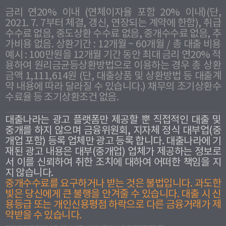
금리 연20% 이내 (연체이자율 포함 20% 이내)(단,
2021. 7. 7부터 체결, 갱신, 연장되는 계약에 한함), 취급
수수료 없음, 중도상환 수수료 없음, 중개수수료 없음, 추
가비용 없음. 상환기간 : 12개월 ~ 60개월 / 총 대출 비용
예시 : 100만원을 12개월 기간 동안 최대 금리 연20% 적
용하여 원리금균등상환방법으로 이용하는 경우 총 상환
금액 1,111,614원 (단, 대출상품 및 상환방법 등 대출계
약 내용에 따라 달라질 수 있습니다.) 채무의 조기상환수
수료율 등 조기상환조건 없음.
대출나라는 광고 플랫폼만 제공할 뿐 직접적인 대출 및
중개를 하지 않으며 금융위원회, 지자체 정식 대부업(중
개업 포함) 등록 업체만 광고 등록 합니다. 대출나라에 기
재된 광고 내용은 대부(중개업) 업체가 제공하는 정보로
서 이를 신뢰하여 취한 조치에 대하여 어떠한 책임을 지
지 않습니다.
중개수수료를 요구하거나 받는 것은 불법입니다. 과도한
빛은 당신에게 큰 불행을 안겨줄 수 있습니다. 대출 시 신
용등급 또는 개인신용평점 하락으로 다른 금융거래가 제
약받을 수 있습니다.