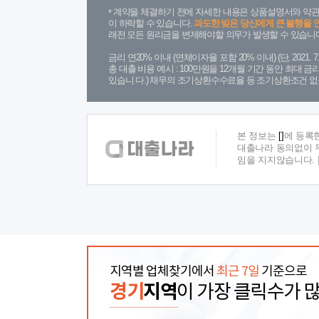
계약을 체결하기 전에 자세한 내용은 상품설명서와 약관
이 하락할 수 있습니다.
과도한 빚은 당신에게 큰 불행을 
래전 모든 원리금을 변제해야할 의무가 발생할 수 있습니다
금리 연20% 이내 (연체이자율 포함 20% 이내) (단, 2021
총 대출 비용 예시 : 100만원을 12개월 기간 동안 최대 
있습니 다.) 채무의 조기상환수수료율 등 조기상환조건 없
본 정보는
[]
에 등록
대출나라 동의없이 무
임을 지지않습니다.
지역별 업체찾기에서
최근 7일
기준으로
경기
지역
이 가장 클릭수가 