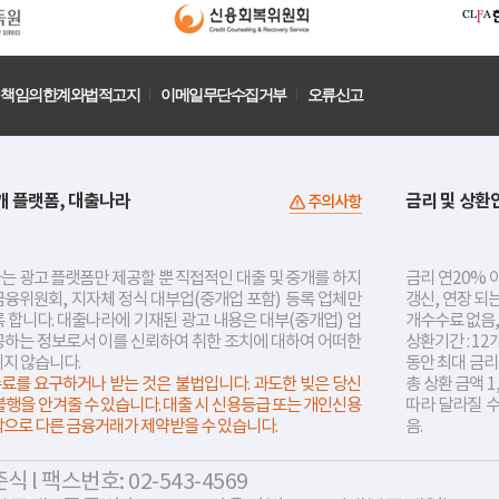
책임의한계와법적고지
이메일무단수집거부
오류신고
개 플랫폼, 대출나라
금리 및 상환
주의사항
는 광고 플랫폼만 제공할 뿐 직접적인 대출 및 중개를 하지
금리 연20% 이
금융위원회, 지자체 정식 대부업(중개업 포함) 등록 업체만
갱신, 연장 되
 합니다. 대출나라에 기재된 광고 내용은 대부(중개업) 업
개수수료 없음,
공하는 정보로서 이를 신뢰하여 취한 조치에 대하여 어떠한
상환기간 : 12
지지 않습니다.
동안 최대 금
료를 요구하거나 받는 것은 불법입니다. 과도한 빚은 당신
총 상환 금액 1
불행을 안겨줄 수 있습니다. 대출 시 신용등급 또는 개인신용
따라 달라질 
락으로 다른 금융거래가 제약받을 수 있습니다.
음.
 l 팩스번호: 02-543-4569