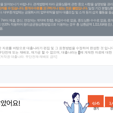
을 읽어보시기 바랍니다. 관계법령에 따라 금융상품에 관한 중요 사항을 설명받을 권리
안겨줄 수 있습니다. 중개수수료를 요구하거나 받는 것은 불법입니다.
일정 기간 분할상환
. 대부중개업체는 금융회사의 업무위탁을 받아 대출모집 및 소개 등의 섭외 활동을 돕습
. 7. 7부터 체결, 갱신, 연장되는 계약에 한함), 취급수수료 없음, 중도상환 수수료 없음, 중개
금리 연20% 적용하여 원리금균등상환방법으로 이용하는 경우 총 상환금액 1,111,614원 
음.
한 자료를 바탕으로 대출나라가 편집 및 그 표현방법을 수정하여 완성한 것 입니다
단전재 또는 재배포, 재가공 할 수 없으며, 대출나라는
[]
에 게재한 자료에 대한
[저작권 대출나라. 무단전재-재배포 금지]
많았어요!
4,645
3,
경기
강