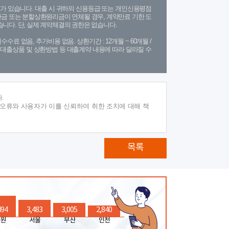
가 있습니다. 대출 시 귀하의 신용등급 또는 개인신용평점
금 또는 분할상환원리금이 연체될 경우, 계약만료 기한 도
니다. 단, 실제 계약체결의 권한은 없습니다.
수수료 없음, 추가비용 없음. 상환기간 : 12개월 ~ 60개월 /
(단, 대출상품 및 상환방법 등 대출계약 내용에 따라 달라질 수
.
 오류와 사용자가 이를 신뢰하여 취한 조치에 대해 책
목록
494
3,483
3,005
2,840
원
서울
부산
인천