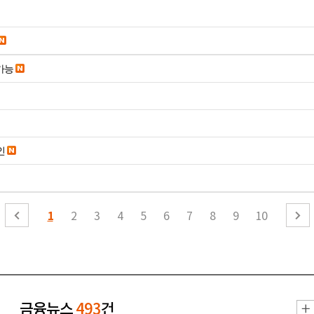
종가능
인
1
2
3
4
5
6
7
8
9
10
금융뉴스
493
건