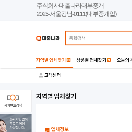
본
주식회사대출나라대부중개
문
2025-서울강남-0111(대부중개업)
바
로
가
기
지역별 업체찾기
상품별 업체찾기
오늘의 
고객센터
지역별 업체찾기
사기번호검색
회원가입 없이
무료로 이용
가능합니다.
업체정보