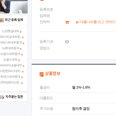
등록번호
업체명
최근 등록 업체
연락처
대출나라를 보고 연락드
노란햇살대부
24시여성대부중..
등록기관
( )
더베스트대부중개
영업소
뉴본대부중개
뉴골드대부중개
뉴골드대부
파파파이낸셜대부
더편한24시대부..
상품정보
하데스대부중개
(주)정원자산운..
월금리
월 1%~1.6%
자주묻는 질문
대출한도
추가비용
협의후 결정