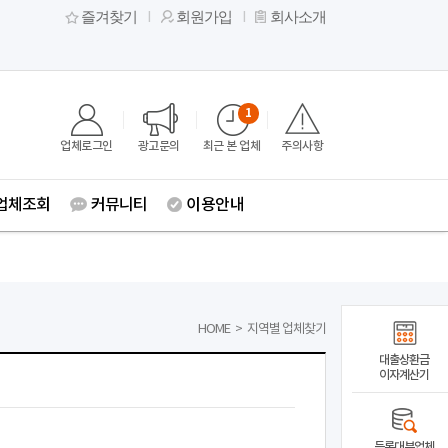
즐겨찾기
회원가입
회사소개
1
업체로그인
광고문의
최근 본 업체
주의사항
업체조회
커뮤니티
이용안내
HOME
>
지역별 업체찾기
대출상환금
이자계산기
등록대부업체