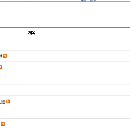
제목
면
인률