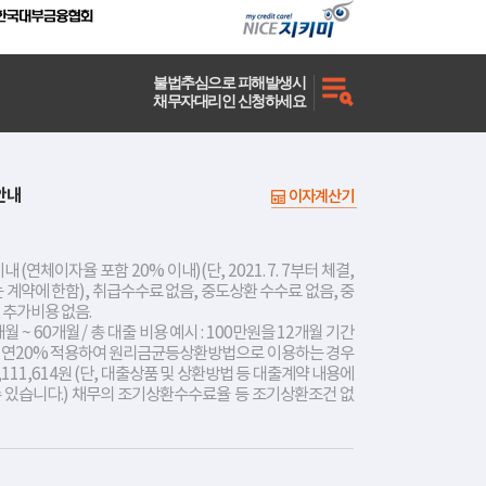
불법추심으로 피해발생시
채무자대리인 신청하세요
안내
이자계산기
내 (연체이자율 포함 20% 이내)(단, 2021. 7. 7부터 체결,
는 계약에 한함), 취급수수료 없음, 중도상환 수수료 없음, 중
 추가비용 없음.
개월 ~ 60개월 / 총 대출 비용 예시 : 100만원을 12개월 기간
리 연20% 적용하여 원리금균등상환방법으로 이용하는 경우
,111,614원 (단, 대출상품 및 상환방법 등 대출계약 내용에
수 있습니다.) 채무의 조기상환수수료율 등 조기상환조건 없