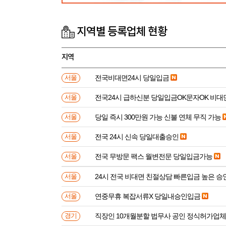
지역별 등록업체 현황
지역
전국비대면24시 당일입금
서울
전국24시 급하신분 당일입금OK문자OK 비대
서울
당일 즉시 300만원 가능 신불 연체 무직 가능
서울
전국 24시 신속 당일대출승인
서울
전국 무방문 팩스 월변전문 당일입금가능
서울
24시 전국 비대면 친절상담 빠른입금 높은 승
서울
연중무휴 복잡서류X 당일내승인입금
서울
직장인 10개월분할 법무사 공인 정식허가업체
경기