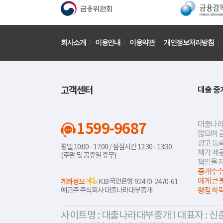
회사소개
이용안내
이용약관
개인정보처리방침
고객센터
대출 중
1599-9687
대출나라
않으며 
광고 등록
평일 10:00 - 17:00 / 점심시간 12:30 - 13:30
체가 제
(주말 및 공휴일 휴무)
책임을 
중개수수
에게 큰 
계좌정보
92470-2470-61
예금주 주식회사 대출나라대부중개
평점 하
사이트명 : 대출나라대부중개 l 대표자 : 신준식