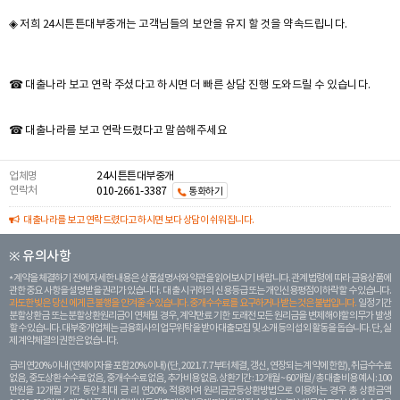
◈ 저희 24시튼튼대부중개는 고객님들의 보안을 유지 할 것을 약속드립니다.
☎ 대출나라 보고 연락 주셨다고 하시면 더 빠른 상담 진행 도와드릴 수 있습니다.
☎ 대출나라를 보고 연락드렸다고 말씀해주세요
업체명
24시튼튼대부중개
연락처
010-2661-3387
통화하기
대출나라를 보고 연락드렸다고 하시면 보다 상담이 쉬워집니다.
※ 유의사항
계약을 체결하기 전에 자세한 내용은 상품설명서와 약관을 읽어보시기 바랍니다. 관계 법령에 따라 금융상품에
관한 중요 사항을 설명받을 권리가 있습니다. 대 출 시 귀하의 신용등급 또는 개인신용평점이 하락할 수 있습니다.
과도한 빚은 당신 에게 큰 불행을 안겨줄 수 있습니다. 중개수수료를 요구하거나 받는 것은 불법입니다.
일정 기간
분할상환금 또는 분할상환원리금이 연체될 경우, 계약만료 기한 도래전 모든 원리금을 변제해야할 의무가 발생
할 수 있습니다. 대부중개업체는 금융회사의 업무위탁을 받아 대출모집 및 소개 등의 섭외 활동을 돕습니다. 단, 실
제 계약체결의 권한은 없습니다.
금리 연20% 이내 (연체이자율 포함 20% 이내) (단, 2021. 7. 7부터 체결, 갱신, 연장되는 계 약에 한함), 취급수수료
없음, 중도상환 수수료 없음, 중개수수료 없음, 추가비용 없음. 상환기간 : 12개월 ~ 60개월 / 총 대출 비용 예시 : 100
만원을 12개월 기간 동안 최대 금 리 연20% 적용하여 원리금균등상환방법으로 이용하는 경우 총 상환금액