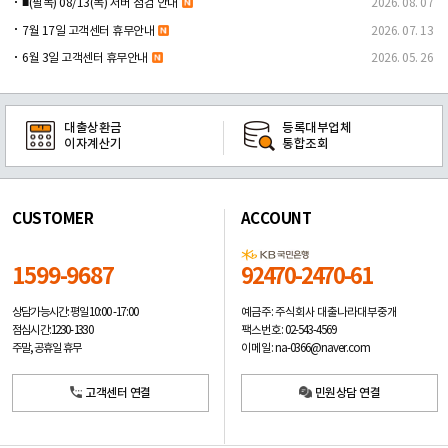
■(필독) 08/13(목) 서버 점검 안내
2026. 08. 07
7월 17일 고객센터 휴무안내
2026. 07. 13
6월 3일 고객센터 휴무안내
2026. 05. 26
대출상환금
등록대부업체
이자계산기
통합조회
CUSTOMER
ACCOUNT
1599-9687
92470-2470-61
예금주: 주식회사 대출나라대부중개
상담가능시간: 평일
10:00 -17:00
팩스번호: 02-543-4569
점심시간: 12:30 - 13:30
이메일: na-0366@naver.com
주말, 공휴일 휴무
고객센터 연결
민원상담 연결