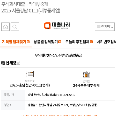
주식회사대출나라대부중개
2025-서울강남-0111(대부중개업)
전체메뉴
지역별 업체찾기
상품별 업체찾기
오늘의 추천업체
사기번호검
무직 대학생 직장인 주부 당일승인 송금
업체정보
등록번호
업체명
2026-충남천안-0011(중개)
24시튼튼대부중개
등록기관
충남 천안시 일자리경제과 041-521-5617
영업소
충청남도 천안시 동남구 대흥로 321, 수평빌딩 503호 (성황동)