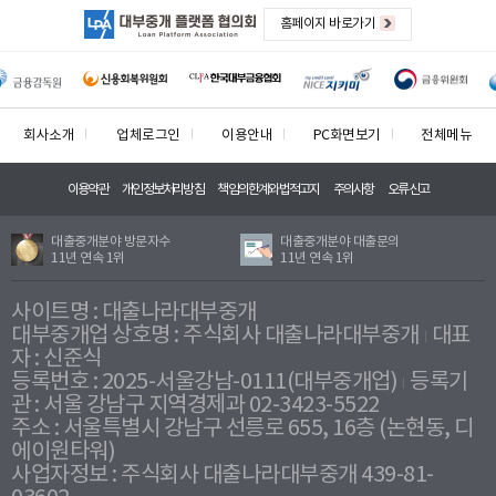
홈페이지 바로가기
회사소개
업체로그인
이용안내
PC화면보기
전체메뉴
이용약관
개인정보처리방침
책임의한계와법적고지
주의사항
오류신고
대출중개분야 방문자수
대출중개분야 대출문의
11년 연속 1위
11년 연속 1위
사이트명 : 대출나라대부중개
대부중개업 상호명 : 주식회사 대출나라대부중개
대표
자 : 신준식
등록번호 : 2025-서울강남-0111(대부중개업)
등록기
관 : 서울 강남구 지역경제과 02-3423-5522
주소 : 서울특별시 강남구 선릉로 655, 16층 (논현동, 디
에이원타워)
사업자정보 : 주식회사 대출나라대부중개 439-81-