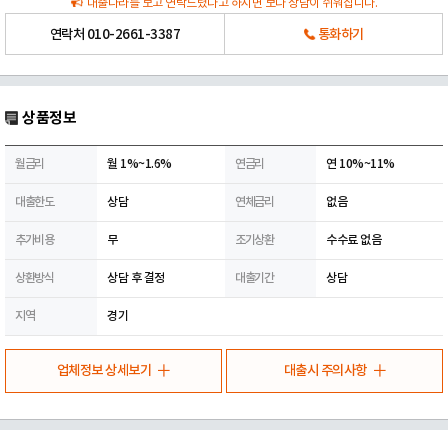
대출나라를 보고 연락드렸다고 하시면 보다 상담이 쉬워집니다.
연락처
010-2661-3387
통화하기
상품정보
월금리
월 1%~1.6%
연금리
연 10%~11%
대출한도
상담
연체금리
없음
추가비용
무
조기상환
수수료 없음
상환방식
상담 후 결정
대출기간
상담
지역
경기
업체정보 상세보기
대출시 주의사항