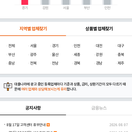
경기
강원
서울
부산
인천
지역별 업체찾기
상품별 업체찾기
전체
서울
경기
인천
대전
대구
부산
광주
울산
세종
강원
충북
충남
전북
전남
경북
경남
제주
대출나라에 광고 중인 등록업체마다 기준과 상품, 금리, 상환기간이 모두 다르기 때
문에
여러 업체와 상담해보시는게 유리
합니다.
공지사항
금융뉴스
8월 17일 고객센터 휴무안내
2026. 08. 07