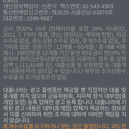
03602
개인정보책임자 : 신준식
팩스번호: 02-543-4569
통신판매업신고번호 : 제2025-서울강남-03876호
대표번호 : 1599-9687
금리 연20% 이내 (연체이자율 포함 20% 이내)(단,
2021. 7. 7부터 체결, 갱신, 연장되는 계약에 한함), 취급
수수료 없음, 중도상환 수수료 없음, 중개수수료 없음, 추
가비용 없음. 상환기간 : 12개월 ~ 60개월 / 총 대출 비용
예시 : 100만원을 12개월 기간 동안 최대 금리 연20% 적
용하여 원리금균등상환방법으로 이용하는 경우 총 상환
금액 1,111,614원 (단, 대출상품 및 상환방법 등 대출계
약 내용에 따라 달라질 수 있습니다.) 채무의 조기상환수
수료율 등 조기상환조건 없음.
대출나라는 광고 플랫폼만 제공할 뿐 직접적인 대출 및
중개를 하지 않으며 금융위원회, 지자체 정식 대부업(중
개업 포함) 등록 업체만 광고 등록 합니다. 대출나라에 기
재된 광고 내용은 대부(중개업) 업체가 제공하는 정보로
서 이를 신뢰하여 취한 조치에 대하여 어떠한 책임을 지
지 않습니다.
중개수수료를 요구하거나 받는 것은 불법입니다. 과도한