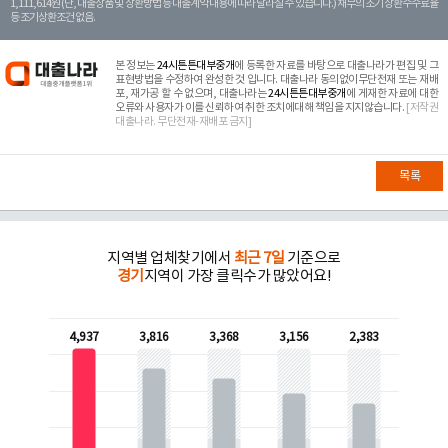
1,111,614원 (단, 대출상품 및 상환방법 등 대출계약 내용에 따라 달라질 수 있습니다.) 채무의 조기 상환수수료율
등 조기상환조건 없음.
본 정보는
24시튼튼대부중개
에 등록한 자료를 바탕으로 대출나라가 편집 및 그
표현방법을 수정하여 완성한 것 입니다. 대출나라 동의없이무단전재 또는 재배
포, 재가공 할 수 없으며, 대출나라는
24시튼튼대부중개
에 게재한 자료에 대한
오류와 사용자가 이를 신뢰하여 취한 조치에대해 책임을 지지않습니다.
[저작권
대출나라. 무단전재-재배포 금지]
목록
지역별 업체찾기에서
최근 7일
기준으로
경기
지역이 가장 클릭수가 많았어요!
4,937
3,816
3,368
3,156
2,383