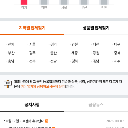
경기
강원
서울
부산
인천
지역별 업체찾기
상품별 업체찾기
전체
서울
경기
인천
대전
대구
부산
광주
울산
세종
강원
충북
충남
전북
전남
경북
경남
제주
대출나라에 광고 중인 등록업체마다 기준과 상품, 금리, 상환기간이 모두 다르기 때
문에
여러 업체와 상담해보시는게 유리
합니다.
공지사항
금융뉴스
8월 17일 고객센터 휴무안내
2026. 08. 07