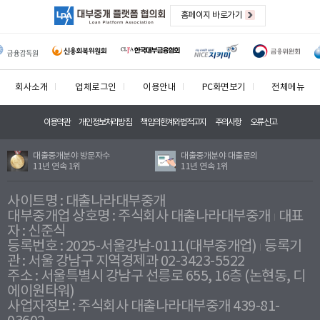
홈페이지 바로가기
회사소개
업체로그인
이용안내
PC화면보기
전체메뉴
이용약관
개인정보처리방침
책임의한계와법적고지
주의사항
오류신고
대출중개분야 방문자수
대출중개분야 대출문의
11년 연속 1위
11년 연속 1위
사이트명 : 대출나라대부중개
대부중개업 상호명 : 주식회사 대출나라대부중개
대표
자 : 신준식
등록번호 : 2025-서울강남-0111(대부중개업)
등록기
관 : 서울 강남구 지역경제과 02-3423-5522
주소 : 서울특별시 강남구 선릉로 655, 16층 (논현동, 디
에이원타워)
사업자정보 : 주식회사 대출나라대부중개 439-81-