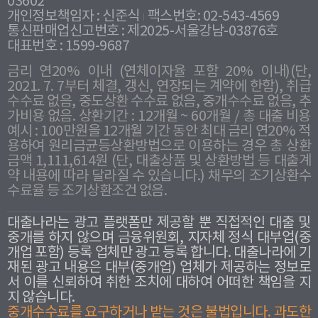
03602
개인정보책임자 : 신준식
팩스번호: 02-543-4569
통신판매업신고번호 : 제2025-서울강남-03876호
대표번호 : 1599-9687
금리 연20% 이내 (연체이자율 포함 20% 이내)(단,
2021. 7. 7부터 체결, 갱신, 연장되는 계약에 한함), 취급
수수료 없음, 중도상환 수수료 없음, 중개수수료 없음, 추
가비용 없음. 상환기간 : 12개월 ~ 60개월 / 총 대출 비용
예시 : 100만원을 12개월 기간 동안 최대 금리 연20% 적
용하여 원리금균등상환방법으로 이용하는 경우 총 상환
금액 1,111,614원 (단, 대출상품 및 상환방법 등 대출계
약 내용에 따라 달라질 수 있습니다.) 채무의 조기상환수
수료율 등 조기상환조건 없음.
대출나라는 광고 플랫폼만 제공할 뿐 직접적인 대출 및
중개를 하지 않으며 금융위원회, 지자체 정식 대부업(중
개업 포함) 등록 업체만 광고 등록 합니다. 대출나라에 기
재된 광고 내용은 대부(중개업) 업체가 제공하는 정보로
서 이를 신뢰하여 취한 조치에 대하여 어떠한 책임을 지
지 않습니다.
중개수수료를 요구하거나 받는 것은 불법입니다. 과도한