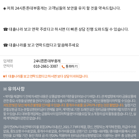
◈ 저희 24시튼튼대부중개는 고객님들의 보안을 유지 할 것을 약속드립니다.
☎ 대출나라 보고 연락 주셨다고 하시면 더 빠른 상담 진행 도와드릴 수 있습니다.
☎ 대출나라를 보고 연락드렸다고 말씀해주세요
업체명
24시튼튼대부중개
연락처
010-2661-3387
통화하기
대출나라를 보고 연락드렸다고 하시면 보다 상담이 쉬워집니다.
※ 유의사항
계약을 체결하기 전에 자세한 내용은 상품설명서와 약관을 읽어보시기 바랍니다. 관계 법령에 따라 금융상품에
관한 중요 사항을 설명받을 권리가 있습니다. 대 출 시 귀하의 신용등급 또는 개인신용평점이 하락할 수 있습니다.
과도한 빚은 당신 에게 큰 불행을 안겨줄 수 있습니다. 중개수수료를 요구하거나 받는 것은 불법입니다.
일정 기간
분할상환금 또는 분할상환원리금이 연체될 경우, 계약만료 기한 도래전 모든 원리금을 변제해야할 의무가 발생
할 수 있습니다. 대부중개업체는 금융회사의 업무위탁을 받아 대출모집 및 소개 등의 섭외 활동을 돕습니다. 단, 실
제 계약체결의 권한은 없습니다.
금리 연20% 이내 (연체이자율 포함 20% 이내) (단, 2021. 7. 7부터 체결, 갱신, 연장되는 계 약에 한함), 취급수수료
없음, 중도상환 수수료 없음, 중개수수료 없음, 추가비용 없음. 상환기간 : 12개월 ~ 60개월 / 총 대출 비용 예시 : 100
만원을 12개월 기간 동안 최대 금 리 연20% 적용하여 원리금균등상환방법으로 이용하는 경우 총 상환금액