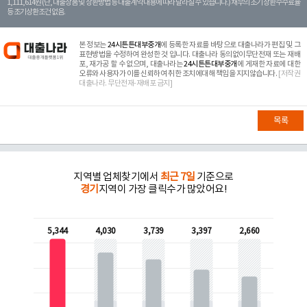
1,111,614원 (단, 대출상품 및 상환방법 등 대출계약 내용에 따라 달라질 수 있습니다.) 채무의 조기 상환수수료율
등 조기상환조건 없음.
본 정보는
24시튼튼대부중개
에 등록한 자료를 바탕으로 대출나라가 편집 및 그
표현방법을 수정하여 완성한 것 입니다. 대출나라 동의없이무단전재 또는 재배
포, 재가공 할 수 없으며, 대출나라는
24시튼튼대부중개
에 게재한 자료에 대한
오류와 사용자가 이를 신뢰하여 취한 조치에대해 책임을 지지않습니다.
[저작권
대출나라. 무단전재-재배포 금지]
목록
지역별 업체찾기에서
최근 7일
기준으로
경기
지역이 가장 클릭수가 많았어요!
5,344
4,030
3,739
3,397
2,660