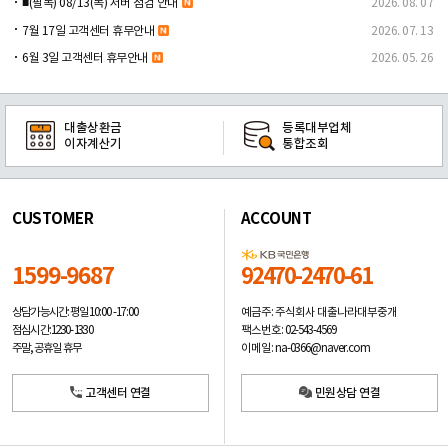
■(필독) 08/13(목) 서버 점검 안내
2026. 08. 07
7월 17일 고객센터 휴무안내
2026. 07. 13
6월 3일 고객센터 휴무안내
2026. 05. 26
대출상환금
등록대부업체
이자계산기
통합조회
CUSTOMER
ACCOUNT
1599-9687
92470-2470-61
예금주: 주식회사 대출나라대부중개
상담가능시간: 평일
10:00 -17:00
팩스번호: 02-543-4569
점심시간: 12:30 - 13:30
이메일: na-0366@naver.com
주말, 공휴일 휴무
고객센터 연결
민원상담 연결