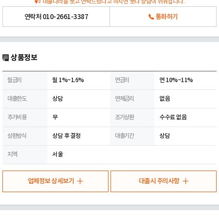
대출나라를 보고 연락드렸다고 하시면 보다 상담이 쉬워집니다.
연락처
010-2661-3387
통화하기
상품정보
월금리
월 1%~1.6%
연금리
연 10%~11%
대출한도
상담
연체금리
없음
추가비용
무
조기상환
수수료 없음
상환방식
상담 후 결정
대출기간
상담
지역
서울
업체정보 상세보기
대출시 주의사항