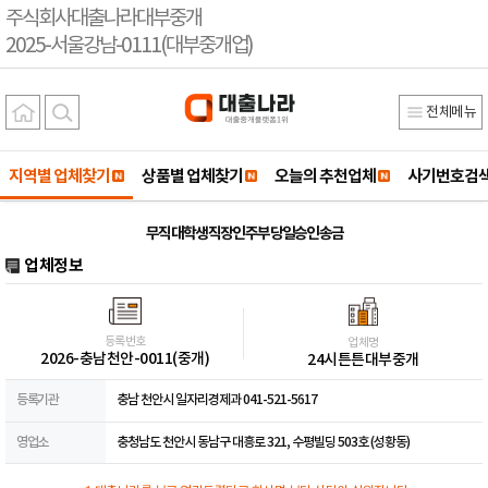
주식회사대출나라대부중개
2025-서울강남-0111(대부중개업)
전체메뉴
지역별 업체찾기
상품별 업체찾기
오늘의 추천업체
사기번호검
무직 대학생 직장인 주부 당일승인 송금
업체정보
등록번호
업체명
2026-충남천안-0011(중개)
24시튼튼대부중개
등록기관
충남 천안시 일자리경제과 041-521-5617
영업소
충청남도 천안시 동남구 대흥로 321, 수평빌딩 503호 (성황동)