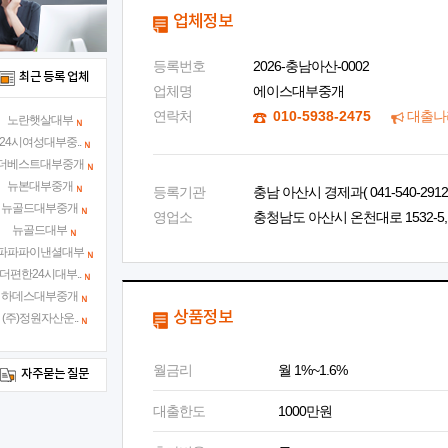
업체정보
등록번호
2026-충남아산-0002
최근 등록 업체
업체명
에이스대부중개
연락처
010-5938-2475
대출나
노란햇살대부
24시여성대부중..
더베스트대부중개
뉴본대부중개
등록기관
충남 아산시 경제과( 041-540-2912 
뉴골드대부중개
영업소
충청남도 아산시 온천대로 1532-5, 
뉴골드대부
파파파이낸셜대부
더편한24시대부..
하데스대부중개
상품정보
(주)정원자산운..
월금리
월 1%~1.6%
자주묻는 질문
대출한도
1000만원