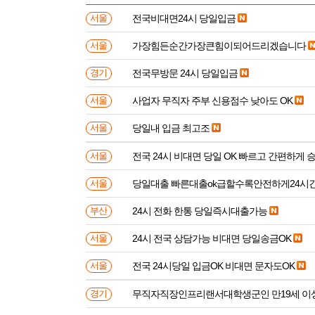
전국비대면24시 당일입금
서울
가장힘든순간가장큰힘이되어드리겠습니다
서울
전국무방문 24시 당일입금
경기
사업자 무직자 주부 신용점수 낮아도 OK
서울
당일내 입금 최고조
서울
전국 24시 비대면 당일 OK 빠르고 간편하게 
서울
당일대출 빠른대출ok급할수록안전하게24시
서울
24시 전화 한통 당일즉시대출가능
부산
24시 전국 상담가능 비대면 당일송금OK
서울
전국 24시당일 입금OK 비대면 문자도OK
서울
무직자직장인프리랜서대학생군인 만
경기