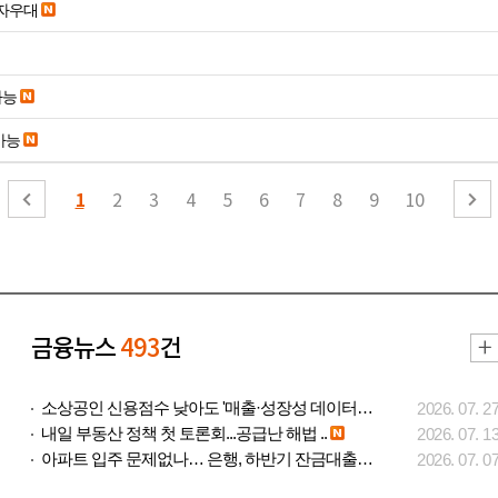
당일입금 수수료x 사업자우대
가능
가능
1
2
3
4
5
6
7
8
9
10
금융뉴스
493
건
소상공인 신용점수 낮아도 '매출·성장성 데이터..
2026. 07. 2
내일 부동산 정책 첫 토론회...공급난 해법 ..
2026. 07. 1
아파트 입주 문제없나… 은행, 하반기 잔금대출..
2026. 07. 0