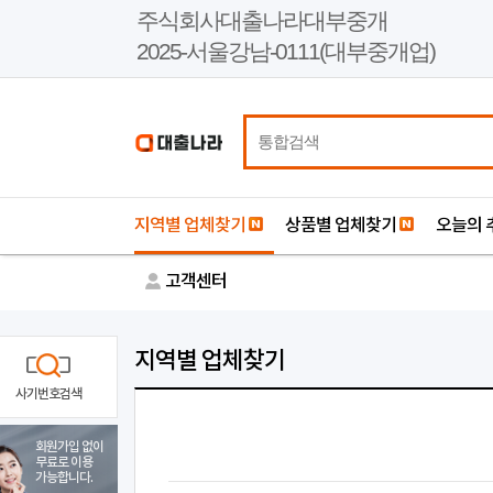
본
주식회사대출나라대부중개
문
2025-서울강남-0111(대부중개업)
바
로
가
기
지역별 업체찾기
상품별 업체찾기
오늘의 
고객센터
지역별 업체찾기
사기번호검색
회원가입 없이
무료로 이용
가능합니다.