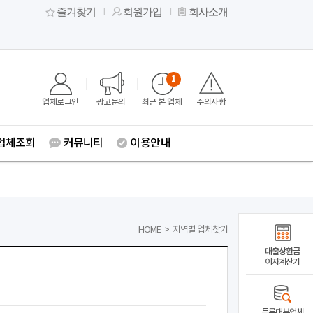
즐겨찾기
회원가입
회사소개
1
업체로그인
광고문의
최근 본 업체
주의사항
업체조회
커뮤니티
이용안내
HOME
>
지역별 업체찾기
대출상환금
이자계산기
등록대부업체