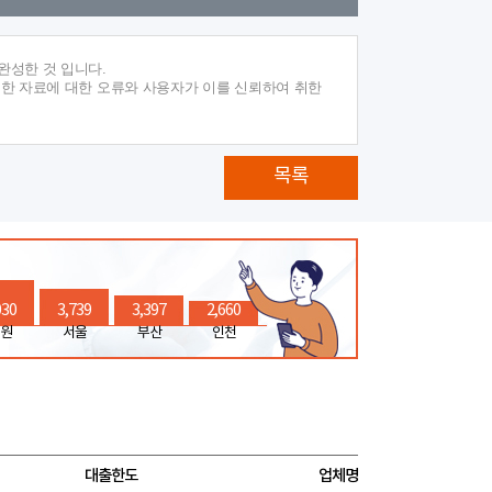
완성한 것 입니다.
재한 자료에 대한 오류와 사용자가 이를 신뢰하여 취한
목록
030
3,739
3,397
2,660
원
서울
부산
인천
대출한도
업체명