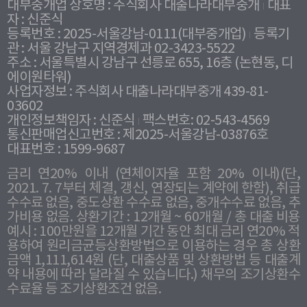
대부중개업 상호명 : 주식회사 대출나라대부중개
대표
자 : 신준식
등록번호 : 2025-서울강남-0111(대부중개업)
등록기
관 : 서울 강남구 지역경제과 02-3423-5522
주소 : 서울특별시 강남구 선릉로 655, 16층 (논현동, 디
에이원타워)
사업자정보 : 주식회사 대출나라대부중개 439-81-
03602
개인정보책임자 : 신준식
팩스번호: 02-543-4569
통신판매업신고번호 : 제2025-서울강남-03876호
대표번호 : 1599-9687
금리 연20% 이내 (연체이자율 포함 20% 이내)(단,
2021. 7. 7부터 체결, 갱신, 연장되는 계약에 한함), 취급
수수료 없음, 중도상환 수수료 없음, 중개수수료 없음, 추
가비용 없음. 상환기간 : 12개월 ~ 60개월 / 총 대출 비용
예시 : 100만원을 12개월 기간 동안 최대 금리 연20% 적
용하여 원리금균등상환방법으로 이용하는 경우 총 상환
금액 1,111,614원 (단, 대출상품 및 상환방법 등 대출계
약 내용에 따라 달라질 수 있습니다.) 채무의 조기상환수
수료율 등 조기상환조건 없음.