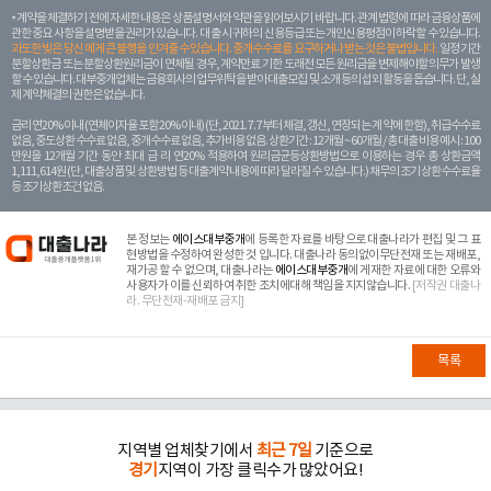
계약을 체결하기 전에 자세한 내용은 상품설명서와 약관을 읽어보시기 바랍니다. 관계 법령에 따라 금융상품에
관한 중요 사항을 설명받을 권리가 있습니다. 대 출 시 귀하의 신용등급 또는 개인신용평점이 하락할 수 있습니다.
과도한 빚은 당신 에게 큰 불행을 안겨줄 수 있습니다. 중개수수료를 요구하거나 받는 것은 불법입니다.
일정 기간
분할상환금 또는 분할상환원리금이 연체될 경우, 계약만료 기한 도래전 모든 원리금을 변제해야할 의무가 발생
할 수 있습니다. 대부중개업체는 금융회사의 업무위탁을 받아 대출모집 및 소개 등의 섭외 활동을 돕습니다. 단, 실
제 계약체결의 권한은 없습니다.
금리 연20% 이내 (연체이자율 포함 20% 이내) (단, 2021. 7. 7부터 체결, 갱신, 연장되는 계 약에 한함), 취급수수료
없음, 중도상환 수수료 없음, 중개수수료 없음, 추가비용 없음. 상환기간 : 12개월 ~ 60개월 / 총 대출 비용 예시 : 100
만원을 12개월 기간 동안 최대 금 리 연20% 적용하여 원리금균등상환방법으로 이용하는 경우 총 상환금액
1,111,614원 (단, 대출상품 및 상환방법 등 대출계약 내용에 따라 달라질 수 있습니다.) 채무의 조기 상환수수료율
등 조기상환조건 없음.
본 정보는
에이스대부중개
에 등록한 자료를 바탕으로 대출나라가 편집 및 그 표
현방법을 수정하여 완성한 것 입니다. 대출나라 동의없이무단전재 또는 재배포,
재가공 할 수 없으며, 대출나라는
에이스대부중개
에 게재한 자료에 대한 오류와
사용자가 이를 신뢰하여 취한 조치에대해 책임을 지지않습니다.
[저작권 대출나
라. 무단전재-재배포 금지]
목록
지역별 업체찾기에서
최근 7일
기준으로
경기
지역이 가장 클릭수가 많았어요!