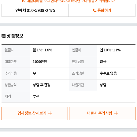
대출나라를 보고 연락드렸다고 하시면 보다 상담이 쉬워집니다.
연락처
010-5938-2475
통화하기
상품정보
월금리
월 1%~1.6%
연금리
연 10%~11%
대출한도
1000만원
연체금리
없음
추가비용
무
조기상환
수수료 없음
상환방식
상담 후 결정
대출기간
상담
지역
부산
업체정보 상세보기
대출시 주의사항