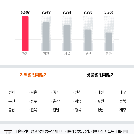
5,503
3,988
3,791
3,376
2,700
경기
강원
서울
부산
인천
지역별 업체찾기
상품별 업체찾기
전체
서울
경기
인천
대전
대구
부산
광주
울산
세종
강원
충북
충남
전북
전남
경북
경남
제주
대출나라에 광고 중인 등록업체마다 기준과 상품, 금리, 상환기간이 모두 다르기 때