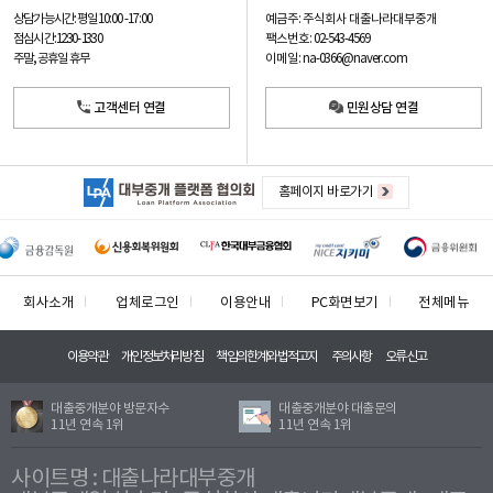
예금주: 주식회사 대출나라대부중개
상담가능시간: 평일
10:00 -17:00
팩스번호: 02-543-4569
점심시간: 12:30 - 13:30
이메일: na-0366@naver.com
주말, 공휴일 휴무
고객센터 연결
민원상담 연결
홈페이지 바로가기
회사소개
업체로그인
이용안내
PC화면보기
전체메뉴
이용약관
개인정보처리방침
책임의한계와법적고지
주의사항
오류신고
대출중개분야 방문자수
대출중개분야 대출문의
11년 연속 1위
11년 연속 1위
사이트명 : 대출나라대부중개