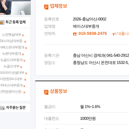
업체정보
등록번호
2026-충남아산-0002
최근 등록 업체
업체명
에이스대부중개
연락처
010-5938-2475
대출나
노란햇살대부
24시여성대부중..
더베스트대부중개
뉴본대부중개
등록기관
충남 아산시 경제과( 041-540-2912 
뉴골드대부중개
영업소
충청남도 아산시 온천대로 1532-5, 
뉴골드대부
파파파이낸셜대부
더편한24시대부..
하데스대부중개
상품정보
(주)정원자산운..
월금리
월 1%~1.6%
자주묻는 질문
대출한도
1000만원