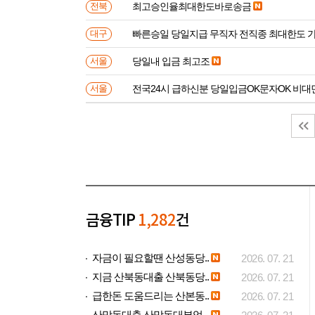
최고승인율최대한도바로송금
전북
빠른승일 당일지급 무직자 전직종 최대한도 
대구
당일내 입금 최고조
서울
전국24시 급하신분 당일입금OK문자OK 비대
서울
금융TIP
1,282
건
자금이 필요할땐 산성동당..
2026. 07. 21
지금 산북동대출 산북동당..
2026. 07. 21
급한돈 도움드리는 산본동..
2026. 07. 21