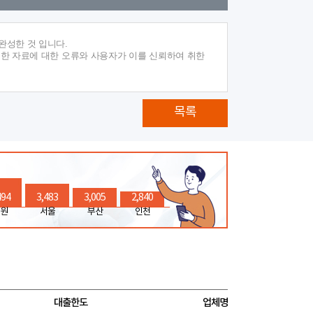
완성한 것 입니다.
재한 자료에 대한 오류와 사용자가 이를 신뢰하여 취한
목록
494
3,483
3,005
2,840
원
서울
부산
인천
대출한도
업체명