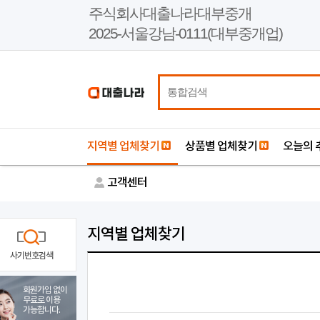
본
주식회사대출나라대부중개
문
2025-서울강남-0111(대부중개업)
바
로
가
기
지역별 업체찾기
상품별 업체찾기
오늘의 
고객센터
지역별 업체찾기
사기번호검색
회원가입 없이
무료로 이용
가능합니다.