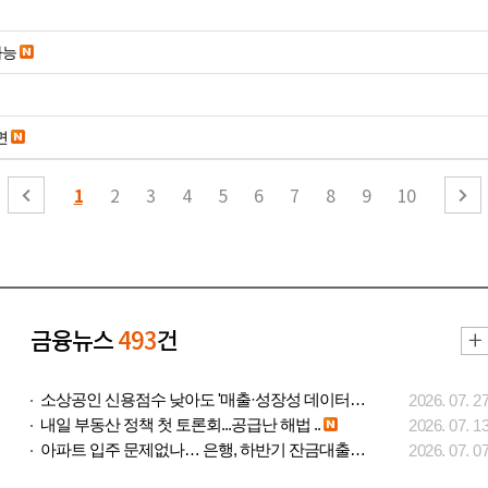
가능
면
1
2
3
4
5
6
7
8
9
10
금융뉴스
493
건
소상공인 신용점수 낮아도 '매출·성장성 데이터..
2026. 07. 2
내일 부동산 정책 첫 토론회...공급난 해법 ..
2026. 07. 1
아파트 입주 문제없나… 은행, 하반기 잔금대출..
2026. 07. 0