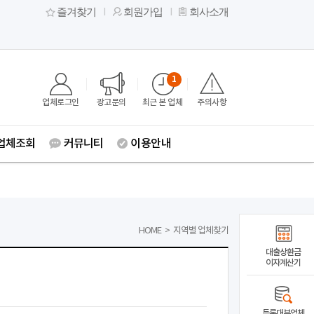
즐겨찾기
회원가입
회사소개
1
업체로그인
광고문의
최근 본 업체
주의사항
업체조회
커뮤니티
이용안내
HOME
>
지역별 업체찾기
대출상환금
이자계산기
등록대부업체