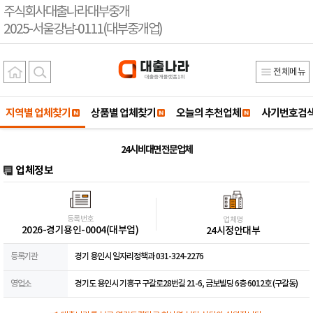
주식회사대출나라대부중개
2025-서울강남-0111(대부중개업)
전체메뉴
지역별 업체찾기
상품별 업체찾기
오늘의 추천업체
사기번호검
24시 비대면 전문업체
업체정보
등록번호
업체명
2026-경기용인-0004(대부업)
24시정안대부
등록기관
경기 용인시 일자리정책과 031-324-2276
영업소
경기도 용인시 기흥구 구갈로28번길 21-6, 금보빌딩 6층 6012호 (구갈동)