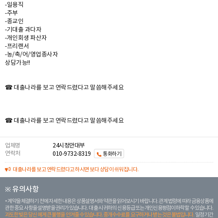
-일용직
-주부
-종교인
-기대출 과다자
-개인회생 파산자
-프리랜서
-농/축/어/영업종사자
상담가능!!
☎ 대출나라를 보고 연락드렸다고 말씀해주세요
☎ 대출나라를 보고 연락드렸다고 말씀해주세요
업체명
24시정안대부
연락처
010-9732-8319
통화하기
대출나라를 보고 연락드렸다고 하시면 보다 상담이 쉬워집니다.
※ 유의사항
계약을 체결하기 전에 자세한 내용은 상품설명서와 약관을 읽어보시기 바랍니다. 관계 법령에 따라 금융상품에
관한 중요 사항을 설명받을 권리가 있습니다. 대 출 시 귀하의 신용등급 또는 개인신용평점이 하락할 수 있습니다.
과도한 빚은 당신 에게 큰 불행을 안겨줄 수 있습니다. 중개수수료를 요구하거나 받는 것은 불법입니다.
일정 기간