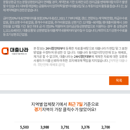
분할상환금 또는 분할상환원리금이 연체될 경우, 계약만료 기한 도래전 모든 원리금을 변제해야할 의무가 발생
할 수 있습니다. 대부중개업체는 금융회사의 업무위탁을 받아 대출모집 및 소개 등의 섭외 활동을 돕습니다. 단, 실
제 계약체결의 권한은 없습니다.
금리 연20% 이내 (연체이자율 포함 20% 이내) (단, 2021. 7. 7부터 체결, 갱신, 연장되는 계 약에 한함), 취급수수료
없음, 중도상환 수수료 없음, 중개수수료 없음, 추가비용 없음. 상환기간 : 12개월 ~ 60개월 / 총 대출 비용 예시 : 100
만원을 12개월 기간 동안 최대 금 리 연20% 적용하여 원리금균등상환방법으로 이용하는 경우 총 상환금액
1,111,614원 (단, 대출상품 및 상환방법 등 대출계약 내용에 따라 달라질 수 있습니다.) 채무의 조기 상환수수료율
등 조기상환조건 없음.
본 정보는
24시정안대부
에 등록한 자료를 바탕으로 대출나라가 편집 및 그 표현
방법을 수정하여 완성한 것 입니다. 대출나라 동의없이무단전재 또는 재배포,
재가공 할 수 없으며, 대출나라는
24시정안대부
에 게재한 자료에 대한 오류와
사용자가 이를 신뢰하여 취한 조치에대해 책임을 지지않습니다.
[저작권 대출나
라. 무단전재-재배포 금지]
목록
지역별 업체찾기에서
최근 7일
기준으로
경기
지역이 가장 클릭수가 많았어요!
5,503
3,988
3,791
3,376
2,700