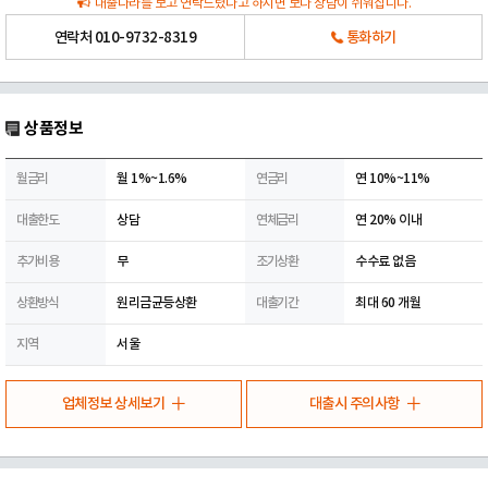
대출나라를 보고 연락드렸다고 하시면 보다 상담이 쉬워집니다.
연락처
010-9732-8319
통화하기
상품정보
월금리
월 1%~1.6%
연금리
연 10%~11%
대출한도
상담
연체금리
연 20% 이내
추가비용
무
조기상환
수수료 없음
상환방식
원리금균등상환
대출기간
최대 60 개월
지역
서울
업체정보 상세보기
대출시 주의사항