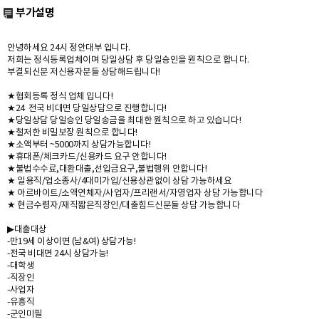
부가설명
안녕하세요 24시 정안대부 입니다.
저희는 정식등록업체이며 당일상담 후 당일승인을 원칙으로 합니다.
부결되신분 저신용자분들 상담해드립니다!
★협회등록 정식 업체 입니다!
★24 전국 비대면 당일상담으로 진행합니다!
★당일상담 당일승인 당일송금을 최대한 원칙으로 하고 있습니다!
★철저한 비밀보장 원칙으로 합니다!
★소액부터 ~5000까지 상담가능합니다!
★휴대폰/체크카드/신용카드 요구 안합니다!
★불법수수료,대환대출,선입금요구,불법행위 안합니다!
★ 일용직/업소종사/4대미가입/신용상관없이 상담 가능하세요
★ 아르바이트/소액연체자/사업자/프리랜서/자영업자 상담 가능합니다
★ 현금수령자/재직짧은직장인/대출힘드신분들 상담 가능합니다
▶대출대상
-만19세 이상이면 (남&여) 상담가능!
-전국 비대면 24시 상담가능!
-대학생
-직장인
-사업자
-유흥직
-군인미필