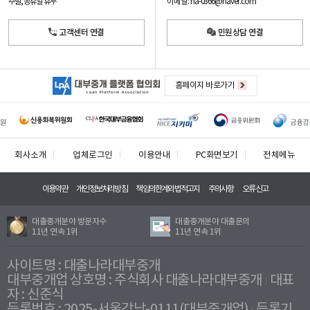
이메일: na-0366@naver.com
주말, 공휴일 휴무
고객센터 연결
민원상담 연결
홈페이지 바로가기
회사소개
업체로그인
이용안내
PC화면보기
전체메뉴
이용약관
개인정보처리방침
책임의한계와법적고지
주의사항
오류신고
대출중개분야 방문자수
대출중개분야 대출문의
11년 연속 1위
11년 연속 1위
사이트명 : 대출나라대부중개
대부중개업 상호명 : 주식회사 대출나라대부중개
대표
자 : 신준식
등록번호 : 2025-서울강남-0111(대부중개업)
등록기