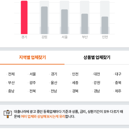
경기
강원
서울
부산
인천
지역별 업체찾기
상품별 업체찾기
전체
서울
경기
인천
대전
대구
부산
광주
울산
세종
강원
충북
충남
전북
전남
경북
경남
제주
대출나라에 광고 중인 등록업체마다 기준과 상품, 금리, 상환기간이 모두 다르기 때
문에
여러 업체와 상담해보시는게 유리
합니다.