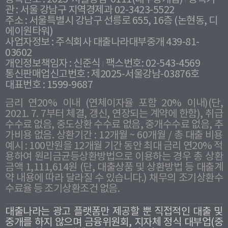
관 : 서울 강남구 지역경제과 02-3423-5522
주소 : 서울특별시 강남구 선릉로 655, 16층 (논현동, 디
에이원타워)
사업자정보 : 주식회사 대출나라대부중개 439-81-
03602
개인정보책임자 : 신준식
팩스번호: 02-543-4569
통신판매업신고번호 : 제2025-서울강남-03876호
대표번호 : 1599-9687
금리 연20% 이내 (연체이자율 포함 20% 이내)(단,
2021. 7. 7부터 체결, 갱신, 연장되는 계약에 한함), 취급
수수료 없음, 중도상환 수수료 없음, 중개수수료 없음, 추
가비용 없음. 상환기간 : 12개월 ~ 60개월 / 총 대출 비용
예시 : 100만원을 12개월 기간 동안 최대 금리 연20% 적
용하여 원리금균등상환방법으로 이용하는 경우 총 상환
금액 1,111,614원 (단, 대출상품 및 상환방법 등 대출계
약 내용에 따라 달라질 수 있습니다.) 채무의 조기상환수
수료율 등 조기상환조건 없음.
대출나라는 광고 플랫폼만 제공할 뿐 직접적인 대출 및
중개를 하지 않으며 금융위원회, 지자체 정식 대부업(중