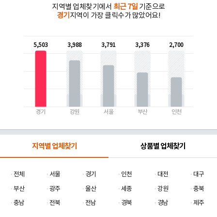
지역별 업체찾기에서
최근 7일
기준으로
경기
지역이 가장 클릭수가 많았어요!
5,503
3,988
3,791
3,376
2,700
경기
강원
서울
부산
인천
지역별 업체찾기
상품별 업체찾기
전체
서울
경기
인천
대전
대구
부산
광주
울산
세종
강원
충북
충남
전북
전남
경북
경남
제주