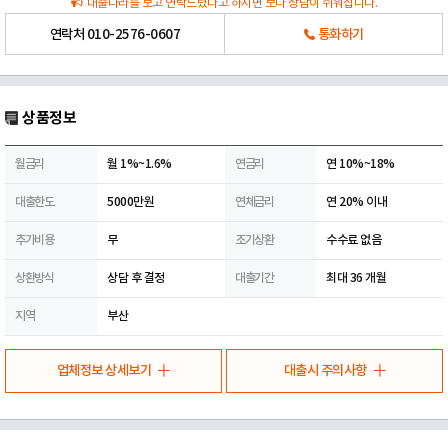
대출나라를 보고 연락드렸다고 하시면 보다 상담이 쉬워집니다.
연락처
010-2576-0607
통화하기
상품정보
월금리
월 1%~1.6%
연금리
연 10%~18%
대출한도
5000만원
연체금리
연 20% 이내
추가비용
무
조기상환
수수료 없음
상환방식
상담 후 결정
대출기간
최대 36 개월
지역
부산
업체정보 상세보기
대출시 주의사항