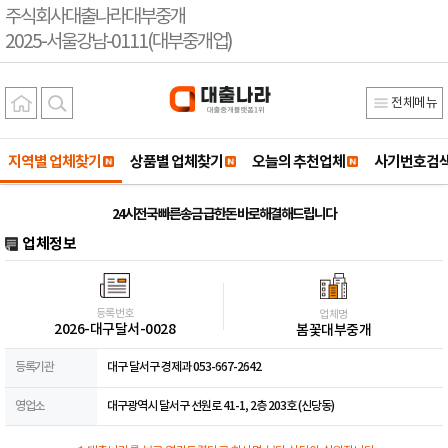
주식회사대출나라대부중개
2025-서울강남-0111(대부중개업)
전체메뉴
지역별 업체찾기
상품별 업체찾기
오늘의 추천업체
사기번호검
24시전국 빠른송금 급한돈 바로해결해드립니다
업체정보
등록번호
업체명
2026-대구달서-0028
봄꽃대부중개
등록기관
대구 달서구 경제과 053-667-2642
영업소
대구광역시 달서구 선원로 41-1, 2층 203호 (신당동)