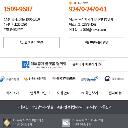
1599-9687
92470-2470-61
예금주: 주식회사 대출나라대부중개
상담가능시간: 평일
10:00 -17:00
팩스번호: 02-543-4569
점심시간: 12:30 - 13:30
이메일: na-0366@naver.com
주말, 공휴일 휴무
고객센터 연결
민원상담 연결
홈페이지 바로가기
회사소개
업체로그인
이용안내
PC화면보기
전체메뉴
이용약관
개인정보처리방침
책임의한계와법적고지
주의사항
오류신고
대출중개분야 방문자수
대출중개분야 대출문의
11년 연속 1위
11년 연속 1위