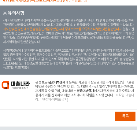
대출나라를 보고 연락드렸다고 하시면 보다 상담이 쉬워집니다.
※ 유의사항
계약을 체결하기 전에 자세한 내용은 상품설명서와 약관을 읽어보시기 바랍니다. 관계 법령에 따라 금융상품에
관한 중요 사항을 설명받을 권리가 있습니다. 대 출 시 귀하의 신용등급 또는 개인신용평점이 하락할 수 있습니다.
과도한 빚은 당신 에게 큰 불행을 안겨줄 수 있습니다. 중개수수료를 요구하거나 받는 것은 불법입니다.
일정 기간
분할상환금 또는 분할상환원리금이 연체될 경우, 계약만료 기한 도래전 모든 원리금을 변제해야할 의무가 발생
할 수 있습니다. 대부중개업체는 금융회사의 업무위탁을 받아 대출모집 및 소개 등의 섭외 활동을 돕습니다. 단, 실
제 계약체결의 권한은 없습니다.
금리 연20% 이내 (연체이자율 포함 20% 이내) (단, 2021. 7. 7부터 체결, 갱신, 연장되는 계 약에 한함), 취급수수료
없음, 중도상환 수수료 없음, 중개수수료 없음, 추가비용 없음. 상환기간 : 12개월 ~ 60개월 / 총 대출 비용 예시 : 100
만원을 12개월 기간 동안 최대 금 리 연20% 적용하여 원리금균등상환방법으로 이용하는 경우 총 상환금액
1,111,614원 (단, 대출상품 및 상환방법 등 대출계약 내용에 따라 달라질 수 있습니다.) 채무의 조기 상환수수료율
등 조기상환조건 없음.
본 정보는
봄꽃대부중개
에 등록한 자료를 바탕으로 대출나라가 편집 및 그 표현
방법을 수정하여 완성한 것 입니다. 대출나라 동의없이무단전재 또는 재배포,
재가공 할 수 없으며, 대출나라는
봄꽃대부중개
에 게재한 자료에 대한 오류와 사
용자가 이를 신뢰하여 취한 조치에대해 책임을 지지않습니다.
[저작권 대출나
라. 무단전재-재배포 금지]
목록