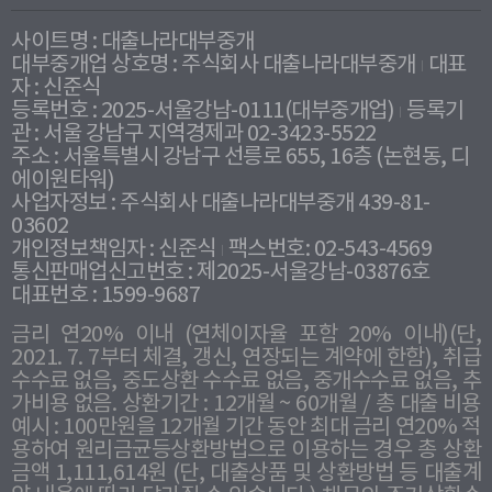
사이트명 : 대출나라대부중개
대부중개업 상호명 : 주식회사 대출나라대부중개
대표
자 : 신준식
등록번호 : 2025-서울강남-0111(대부중개업)
등록기
관 : 서울 강남구 지역경제과 02-3423-5522
주소 : 서울특별시 강남구 선릉로 655, 16층 (논현동, 디
에이원타워)
사업자정보 : 주식회사 대출나라대부중개 439-81-
03602
개인정보책임자 : 신준식
팩스번호: 02-543-4569
통신판매업신고번호 : 제2025-서울강남-03876호
대표번호 : 1599-9687
금리 연20% 이내 (연체이자율 포함 20% 이내)(단,
2021. 7. 7부터 체결, 갱신, 연장되는 계약에 한함), 취급
수수료 없음, 중도상환 수수료 없음, 중개수수료 없음, 추
가비용 없음. 상환기간 : 12개월 ~ 60개월 / 총 대출 비용
예시 : 100만원을 12개월 기간 동안 최대 금리 연20% 적
용하여 원리금균등상환방법으로 이용하는 경우 총 상환
금액 1,111,614원 (단, 대출상품 및 상환방법 등 대출계