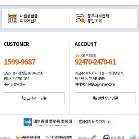
대출상환금
등록대부업체
이자계산기
통합조회
CUSTOMER
ACCOUNT
1599-9687
92470-2470-61
예금주: 주식회사 대출나라대부중개
상담가능시간: 평일
10:00 -17:00
팩스번호: 02-543-4569
점심시간: 12:30 - 13:30
이메일: na-0366@naver.com
주말, 공휴일 휴무
고객센터 연결
민원상담 연결
홈페이지 바로가기