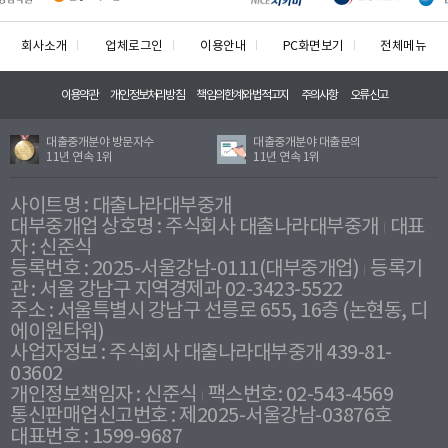
회사소개
업체로그인
이용안내
PC화면보기
전체메뉴
이용약관
개인정보처리방침
책임의한계와법적고지
주의사항
오류신고
대출중개분야 방문자수
대출중개분야 대출문의
11년 연속 1위
11년 연속 1위
사이트명 : 대출나라대부중개
대부중개업 상호명 : 주식회사 대출나라대부중개
대표
자 : 신준식
등록번호 : 2025-서울강남-0111(대부중개업)
등록기
관 : 서울 강남구 지역경제과 02-3423-5522
주소 : 서울특별시 강남구 선릉로 655, 16층 (논현동, 디
에이원타워)
사업자정보 : 주식회사 대출나라대부중개 439-81-
03602
개인정보책임자 : 신준식
팩스번호: 02-543-4569
통신판매업신고번호 : 제2025-서울강남-03876호
대표번호 : 1599-9687