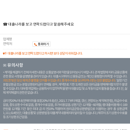
☎ 대출나라를 보고 연락드렸다고 말씀해주세요
업체명
연락처
통화하기
대출나라를 보고 연락드렸다고 하시면 보다 상담이 쉬워집니다.
※ 유의사항
계약을 체결하기 전에 자세한 내용은 상품설명서와 약관을 읽어보시기 바랍니다. 관계 법령에 따라 금융상품에
관한 중요 사항을 설명받을 권리가 있습니다. 대 출 시 귀하의 신용등급 또는 개인신용평점이 하락할 수 있습니다.
과도한 빚은 당신 에게 큰 불행을 안겨줄 수 있습니다. 중개수수료를 요구하거나 받는 것은 불법입니다.
일정 기간
분할상환금 또는 분할상환원리금이 연체될 경우, 계약만료 기한 도래전 모든 원리금을 변제해야할 의무가 발생
할 수 있습니다. 대부중개업체는 금융회사의 업무위탁을 받아 대출모집 및 소개 등의 섭외 활동을 돕습니다. 단, 실
제 계약체결의 권한은 없습니다.
금리 연20% 이내 (연체이자율 포함 20% 이내) (단, 2021. 7. 7부터 체결, 갱신, 연장되는 계 약에 한함), 취급수수료
없음, 중도상환 수수료 없음, 중개수수료 없음, 추가비용 없음. 상환기간 : 12개월 ~ 60개월 / 총 대출 비용 예시 : 100
만원을 12개월 기간 동안 최대 금 리 연20% 적용하여 원리금균등상환방법으로 이용하는 경우 총 상환금액
1,111,614원 (단, 대출상품 및 상환방법 등 대출계약 내용에 따라 달라질 수 있습니다.) 채무의 조기 상환수수료율
등 조기상환조건 없음.