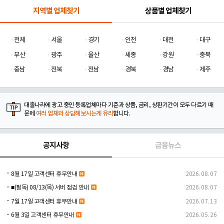
지역별 업체찾기
상품별 업체찾기
전체
서울
경기
인천
대전
대구
부산
광주
울산
세종
강원
충북
충남
전북
전남
경북
경남
제주
대출나라에 광고 중인 등록업체마다 기준과 상품, 금리, 상환기간이 모두 다르기 때
문에
여러 업체와 상담해보시는게 유리
합니다.
공지사항
금융뉴스
8월 17일 고객센터 휴무안내
2026. 08. 07
■(필독) 08/13(목) 서버 점검 안내
2026. 08. 07
7월 17일 고객센터 휴무안내
2026. 07. 13
6월 3일 고객센터 휴무안내
2026. 05. 26