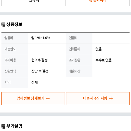
연락처
통화하기
상품정보
월금리
월 1%~1.6%
연금리
대출한도
연체금리
없음
추가비용
협의후 결정
조기상환
수수료 없음
상환방식
상담 후 결정
대출기간
지역
전체
업체정보 상세보기
대출시 주의사항
부가설명