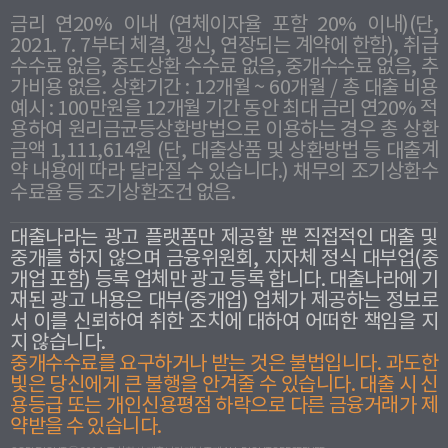
금리 연20% 이내 (연체이자율 포함 20% 이내)(단,
2021. 7. 7부터 체결, 갱신, 연장되는 계약에 한함), 취급
수수료 없음, 중도상환 수수료 없음, 중개수수료 없음, 추
가비용 없음. 상환기간 : 12개월 ~ 60개월 / 총 대출 비용
예시 : 100만원을 12개월 기간 동안 최대 금리 연20% 적
용하여 원리금균등상환방법으로 이용하는 경우 총 상환
금액 1,111,614원 (단, 대출상품 및 상환방법 등 대출계
약 내용에 따라 달라질 수 있습니다.) 채무의 조기상환수
수료율 등 조기상환조건 없음.
대출나라는 광고 플랫폼만 제공할 뿐 직접적인 대출 및
중개를 하지 않으며 금융위원회, 지자체 정식 대부업(중
개업 포함) 등록 업체만 광고 등록 합니다. 대출나라에 기
재된 광고 내용은 대부(중개업) 업체가 제공하는 정보로
서 이를 신뢰하여 취한 조치에 대하여 어떠한 책임을 지
지 않습니다.
중개수수료를 요구하거나 받는 것은 불법입니다. 과도한
빛은 당신에게 큰 불행을 안겨줄 수 있습니다. 대출 시 신
용등급 또는 개인신용평점 하락으로 다른 금융거래가 제
약받을 수 있습니다.