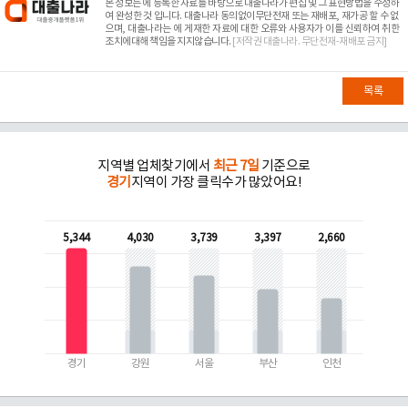
본 정보는
에 등록한 자료를 바탕으로 대출나라가 편집 및 그 표현방법을 수정하
여 완성한 것 입니다. 대출나라 동의없이무단전재 또는 재배포, 재가공 할 수 없
으며, 대출나라는
에 게재한 자료에 대한 오류와 사용자가 이를 신뢰하여 취한
조치에대해 책임을 지지않습니다.
[저작권 대출나라. 무단전재-재배포 금지]
목록
지역별 업체찾기에서
최근 7일
기준으로
경기
지역이 가장 클릭수가 많았어요!
5,344
4,030
3,739
3,397
2,660
경기
강원
서울
부산
인천