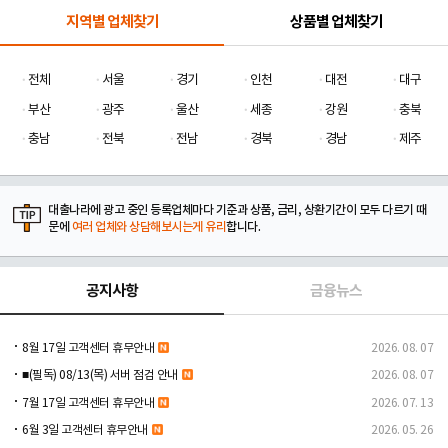
지역별 업체찾기
상품별 업체찾기
전체
서울
경기
인천
대전
대구
부산
광주
울산
세종
강원
충북
충남
전북
전남
경북
경남
제주
대출나라에 광고 중인 등록업체마다 기준과 상품, 금리, 상환기간이 모두 다르기 때
문에
여러 업체와 상담해보시는게 유리
합니다.
공지사항
금융뉴스
8월 17일 고객센터 휴무안내
2026. 08. 07
■(필독) 08/13(목) 서버 점검 안내
2026. 08. 07
7월 17일 고객센터 휴무안내
2026. 07. 13
6월 3일 고객센터 휴무안내
2026. 05. 26