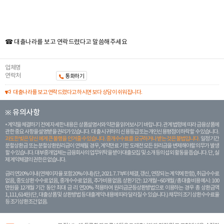
☎ 대출나라를 보고 연락드렸다고 말씀해주세요
업체명
연락처
통화하기
대출나라를 보고 연락드렸다고 하시면 보다 상담이 쉬워집니다.
※ 유의사항
계약을 체결하기 전에 자세한 내용은 상품설명서와 약관을 읽어보시기 바랍니다. 관계 법령에 따라 금융상품에
관한 중요 사항을 설명받을 권리가 있습니다. 대 출 시 귀하의 신용등급 또는 개인신용평점이 하락할 수 있습니다.
과도한 빚은 당신 에게 큰 불행을 안겨줄 수 있습니다. 중개수수료를 요구하거나 받는 것은 불법입니다.
일정 기간
분할상환금 또는 분할상환원리금이 연체될 경우, 계약만료 기한 도래전 모든 원리금을 변제해야할 의무가 발생
할 수 있습니다. 대부중개업체는 금융회사의 업무위탁을 받아 대출모집 및 소개 등의 섭외 활동을 돕습니다. 단, 실
제 계약체결의 권한은 없습니다.
금리 연20% 이내 (연체이자율 포함 20% 이내) (단, 2021. 7. 7부터 체결, 갱신, 연장되는 계 약에 한함), 취급수수료
없음, 중도상환 수수료 없음, 중개수수료 없음, 추가비용 없음. 상환기간 : 12개월 ~ 60개월 / 총 대출 비용 예시 : 100
만원을 12개월 기간 동안 최대 금 리 연20% 적용하여 원리금균등상환방법으로 이용하는 경우 총 상환금액
1,111,614원 (단, 대출상품 및 상환방법 등 대출계약 내용에 따라 달라질 수 있습니다.) 채무의 조기 상환수수료율
등 조기상환조건 없음.