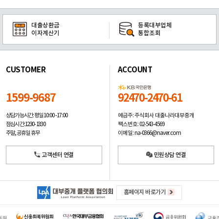
대출상환금
등록대부업체
이자계산기
통합조회
CUSTOMER
ACCOUNT
1599-9687
92470-2470-61
예금주: 주식회사 대출나라대부중개
상담가능시간: 평일
10:00 -17:00
팩스번호: 02-543-4569
점심시간: 12:30 - 13:30
이메일: na-0366@naver.com
주말, 공휴일 휴무
고객센터 연결
민원상담 연결
홈페이지 바로가기