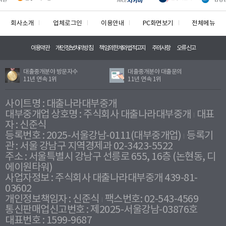
회사소개
업체로그인
이용안내
PC화면보기
전체메뉴
이용약관
개인정보처리방침
책임의한계와법적고지
주의사항
오류신고
대출중개분야 방문자수
대출중개분야 대출문의
11년 연속 1위
11년 연속 1위
사이트명 : 대출나라대부중개
대부중개업 상호명 : 주식회사 대출나라대부중개
대표
자 : 신준식
등록번호 : 2025-서울강남-0111(대부중개업)
등록기
관 : 서울 강남구 지역경제과 02-3423-5522
주소 : 서울특별시 강남구 선릉로 655, 16층 (논현동, 디
에이원타워)
사업자정보 : 주식회사 대출나라대부중개 439-81-
03602
개인정보책임자 : 신준식
팩스번호: 02-543-4569
통신판매업신고번호 : 제2025-서울강남-03876호
대표번호 : 1599-9687