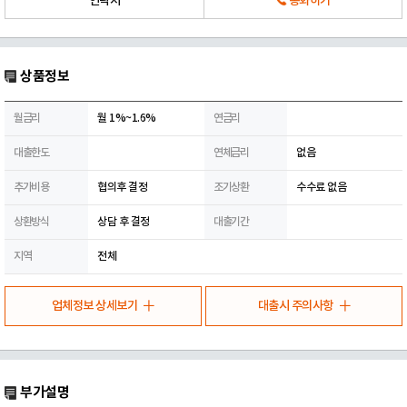
연락처
통화하기
상품정보
월금리
월 1%~1.6%
연금리
대출한도
연체금리
없음
추가비용
협의후 결정
조기상환
수수료 없음
상환방식
상담 후 결정
대출기간
지역
전체
업체정보 상세보기
대출시 주의사항
부가설명