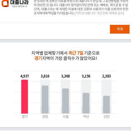
본 정보는
에 등록한 자료를 바탕으로 대출나라가 편집 및 그 표현방법을 수정하
여 완성한 것 입니다. 대출나라 동의없이무단전재 또는 재배포, 재가공 할 수 없
으며, 대출나라는
에 게재한 자료에 대한 오류와 사용자가 이를 신뢰하여 취한
조치에대해 책임을 지지않습니다.
[저작권 대출나라. 무단전재-재배포 금지]
목록
지역별 업체찾기에서
최근 7일
기준으로
경기
지역이 가장 클릭수가 많았어요!
4,937
3,816
3,368
3,156
2,383
경기
강원
서울
부산
인천