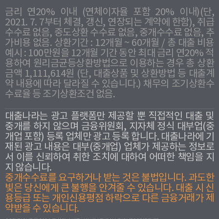
금리 연20% 이내 (연체이자율 포함 20% 이내)(단,
2021. 7. 7부터 체결, 갱신, 연장되는 계약에 한함), 취급
수수료 없음, 중도상환 수수료 없음, 중개수수료 없음, 추
가비용 없음. 상환기간 : 12개월 ~ 60개월 / 총 대출 비용
예시 : 100만원을 12개월 기간 동안 최대 금리 연20% 적
용하여 원리금균등상환방법으로 이용하는 경우 총 상환
금액 1,111,614원 (단, 대출상품 및 상환방법 등 대출계
약 내용에 따라 달라질 수 있습니다.) 채무의 조기상환수
수료율 등 조기상환조건 없음.
대출나라는 광고 플랫폼만 제공할 뿐 직접적인 대출 및
중개를 하지 않으며 금융위원회, 지자체 정식 대부업(중
개업 포함) 등록 업체만 광고 등록 합니다. 대출나라에 기
재된 광고 내용은 대부(중개업) 업체가 제공하는 정보로
서 이를 신뢰하여 취한 조치에 대하여 어떠한 책임을 지
지 않습니다.
중개수수료를 요구하거나 받는 것은 불법입니다. 과도한
빛은 당신에게 큰 불행을 안겨줄 수 있습니다. 대출 시 신
용등급 또는 개인신용평점 하락으로 다른 금융거래가 제
약받을 수 있습니다.