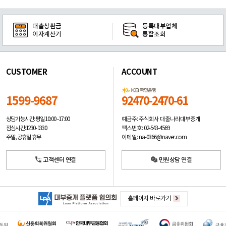
대출상환금
등록대부업체
이자계산기
통합조회
CUSTOMER
ACCOUNT
1599-9687
92470-2470-61
예금주: 주식회사 대출나라대부중개
상담가능시간: 평일
10:00 -17:00
팩스번호: 02-543-4569
점심시간: 12:30 - 13:30
이메일: na-0366@naver.com
주말, 공휴일 휴무
고객센터 연결
민원상담 연결
홈페이지 바로가기