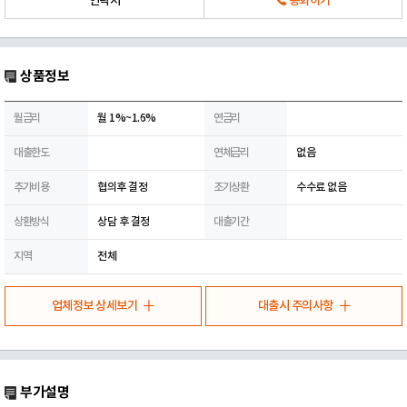
연락처
통화하기
상품정보
월금리
월 1%~1.6%
연금리
대출한도
연체금리
없음
추가비용
협의후 결정
조기상환
수수료 없음
상환방식
상담 후 결정
대출기간
지역
전체
업체정보 상세보기
대출시 주의사항
부가설명