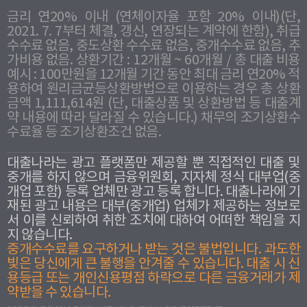
금리 연20% 이내 (연체이자율 포함 20% 이내)(단,
2021. 7. 7부터 체결, 갱신, 연장되는 계약에 한함), 취급
수수료 없음, 중도상환 수수료 없음, 중개수수료 없음, 추
가비용 없음. 상환기간 : 12개월 ~ 60개월 / 총 대출 비용
예시 : 100만원을 12개월 기간 동안 최대 금리 연20% 적
용하여 원리금균등상환방법으로 이용하는 경우 총 상환
금액 1,111,614원 (단, 대출상품 및 상환방법 등 대출계
약 내용에 따라 달라질 수 있습니다.) 채무의 조기상환수
수료율 등 조기상환조건 없음.
대출나라는 광고 플랫폼만 제공할 뿐 직접적인 대출 및
중개를 하지 않으며 금융위원회, 지자체 정식 대부업(중
개업 포함) 등록 업체만 광고 등록 합니다. 대출나라에 기
재된 광고 내용은 대부(중개업) 업체가 제공하는 정보로
서 이를 신뢰하여 취한 조치에 대하여 어떠한 책임을 지
지 않습니다.
중개수수료를 요구하거나 받는 것은 불법입니다. 과도한
빛은 당신에게 큰 불행을 안겨줄 수 있습니다. 대출 시 신
용등급 또는 개인신용평점 하락으로 다른 금융거래가 제
약받을 수 있습니다.