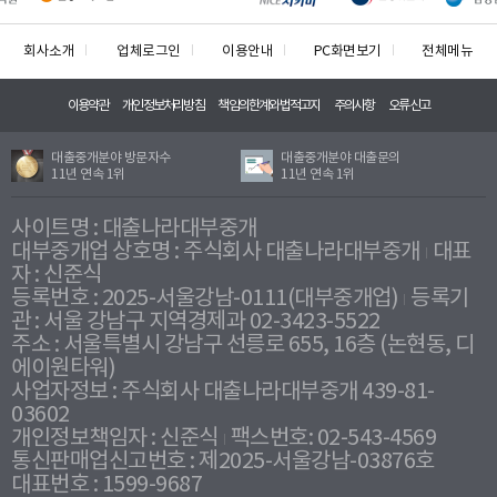
회사소개
업체로그인
이용안내
PC화면보기
전체메뉴
이용약관
개인정보처리방침
책임의한계와법적고지
주의사항
오류신고
대출중개분야 방문자수
대출중개분야 대출문의
11년 연속 1위
11년 연속 1위
사이트명 : 대출나라대부중개
대부중개업 상호명 : 주식회사 대출나라대부중개
대표
자 : 신준식
등록번호 : 2025-서울강남-0111(대부중개업)
등록기
관 : 서울 강남구 지역경제과 02-3423-5522
주소 : 서울특별시 강남구 선릉로 655, 16층 (논현동, 디
에이원타워)
사업자정보 : 주식회사 대출나라대부중개 439-81-
03602
개인정보책임자 : 신준식
팩스번호: 02-543-4569
통신판매업신고번호 : 제2025-서울강남-03876호
대표번호 : 1599-9687