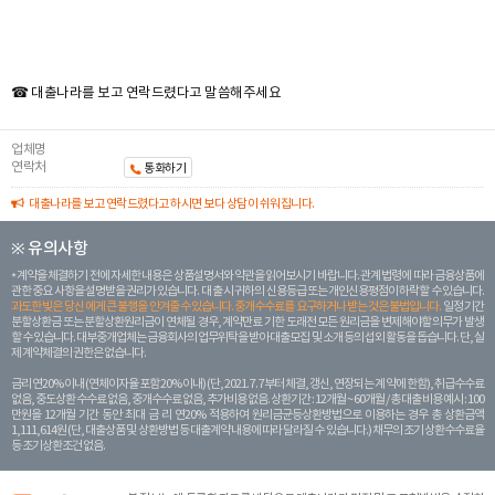
☎ 대출나라를 보고 연락드렸다고 말씀해주세요
업체명
연락처
통화하기
대출나라를 보고 연락드렸다고 하시면 보다 상담이 쉬워집니다.
※ 유의사항
계약을 체결하기 전에 자세한 내용은 상품설명서와 약관을 읽어보시기 바랍니다. 관계 법령에 따라 금융상품에
관한 중요 사항을 설명받을 권리가 있습니다. 대 출 시 귀하의 신용등급 또는 개인신용평점이 하락할 수 있습니다.
과도한 빚은 당신 에게 큰 불행을 안겨줄 수 있습니다. 중개수수료를 요구하거나 받는 것은 불법입니다.
일정 기간
분할상환금 또는 분할상환원리금이 연체될 경우, 계약만료 기한 도래전 모든 원리금을 변제해야할 의무가 발생
할 수 있습니다. 대부중개업체는 금융회사의 업무위탁을 받아 대출모집 및 소개 등의 섭외 활동을 돕습니다. 단, 실
제 계약체결의 권한은 없습니다.
금리 연20% 이내 (연체이자율 포함 20% 이내) (단, 2021. 7. 7부터 체결, 갱신, 연장되는 계 약에 한함), 취급수수료
없음, 중도상환 수수료 없음, 중개수수료 없음, 추가비용 없음. 상환기간 : 12개월 ~ 60개월 / 총 대출 비용 예시 : 100
만원을 12개월 기간 동안 최대 금 리 연20% 적용하여 원리금균등상환방법으로 이용하는 경우 총 상환금액
1,111,614원 (단, 대출상품 및 상환방법 등 대출계약 내용에 따라 달라질 수 있습니다.) 채무의 조기 상환수수료율
등 조기상환조건 없음.