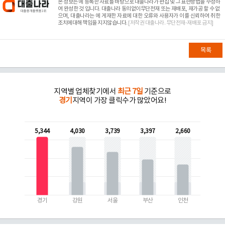
본 정보는
에 등록한 자료를 바탕으로 대출나라가 편집 및 그 표현방법을 수정하
여 완성한 것 입니다. 대출나라 동의없이무단전재 또는 재배포, 재가공 할 수 없
으며, 대출나라는
에 게재한 자료에 대한 오류와 사용자가 이를 신뢰하여 취한
조치에대해 책임을 지지않습니다.
[저작권 대출나라. 무단전재-재배포 금지]
목록
지역별 업체찾기에서
최근 7일
기준으로
경기
지역이 가장 클릭수가 많았어요!
5,344
4,030
3,739
3,397
2,660
경기
강원
서울
부산
인천