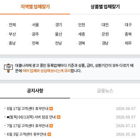
지역별 업체찾기
상품별 업체찾기
전체
서울
경기
인천
대전
대구
부산
광주
울산
세종
강원
충북
충남
전북
전남
경북
경남
제주
대출나라에 광고 중인 등록업체마다 기준과 상품, 금리, 상환기간이 모두 다르기 때
문에
여러 업체와 상담해보시는게 유리
합니다.
공지사항
금융뉴스
8월 17일 고객센터 휴무안내
2026. 08. 07
■(필독) 08/13(목) 서버 점검 안내
2026. 08. 07
7월 17일 고객센터 휴무안내
2026. 07. 13
6월 3일 고객센터 휴무안내
2026. 05. 26