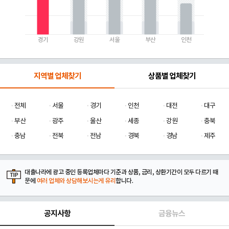
경기
강원
서울
부산
인천
지역별 업체찾기
상품별 업체찾기
전체
서울
경기
인천
대전
대구
부산
광주
울산
세종
강원
충북
충남
전북
전남
경북
경남
제주
대출나라에 광고 중인 등록업체마다 기준과 상품, 금리, 상환기간이 모두 다르기 때
문에
여러 업체와 상담해보시는게 유리
합니다.
공지사항
금융뉴스