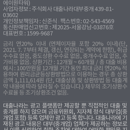
에이원타워)
사업자정보 : 주식회사 대출나라대부중개 439-81-
03602
개인정보책임자 : 신준식
팩스번호: 02-543-4569
통신판매업신고번호 : 제2025-서울강남-03876호
대표번호 : 1599-9687
금리 연20% 이내 (연체이자율 포함 20% 이내)(단,
2021. 7. 7부터 체결, 갱신, 연장되는 계약에 한함), 취급
수수료 없음, 중도상환 수수료 없음, 중개수수료 없음, 추
가비용 없음. 상환기간 : 12개월 ~ 60개월 / 총 대출 비용
예시 : 100만원을 12개월 기간 동안 최대 금리 연20% 적
용하여 원리금균등상환방법으로 이용하는 경우 총 상환
금액 1,111,614원 (단, 대출상품 및 상환방법 등 대출계
약 내용에 따라 달라질 수 있습니다.) 채무의 조기상환수
수료율 등 조기상환조건 없음.
대출나라는 광고 플랫폼만 제공할 뿐 직접적인 대출 및
중개를 하지 않으며 금융위원회, 지자체 정식 대부업(중
개업 포함) 등록 업체만 광고 등록 합니다. 대출나라에 기
재된 광고 내용은 대부(중개업) 업체가 제공하는 정보로