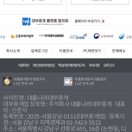
홈페이지 바로가기
회사소개
업체로그인
이용안내
PC화면보기
전체메뉴
이용약관
개인정보처리방침
책임의한계와법적고지
주의사항
오류신고
대출중개분야 방문자수
대출중개분야 대출문의
11년 연속 1위
11년 연속 1위
사이트명 : 대출나라대부중개
대부중개업 상호명 : 주식회사 대출나라대부중개
대표
자 : 신준식
등록번호 : 2025-서울강남-0111(대부중개업)
등록기
관 : 서울 강남구 지역경제과 02-3423-5522
주소 : 서울특별시 강남구 선릉로 655, 16층 (논현동, 디