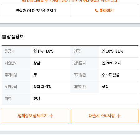
대출나라를 보고 연락드렸다고 하시면 보다 상담이 쉬워집니다.
연락처
010-2854-2311
통화하기
상품정보
월금리
월 1%~1.6%
연금리
연 10%~11%
대출한도
상담
연체금리
연 20% 이내
추가비용
무
조기상환
수수료 없음
상환방식
상담 후 결정
대출기간
상담
지역
전남
업체정보 상세보기
대출시 주의사항