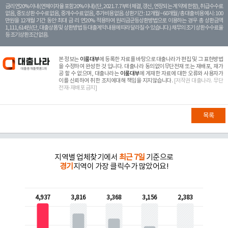
금리 연20% 이내 (연체이자율 포함 20% 이내) (단, 2021. 7. 7부터 체결, 갱신, 연장되는 계 약에 한함), 취급수수료
없음, 중도상환 수수료 없음, 중개수수료 없음, 추가비용 없음. 상환기간 : 12개월 ~ 60개월 / 총 대출 비용 예시 : 100
만원을 12개월 기간 동안 최대 금 리 연20% 적용하여 원리금균등상환방법으로 이용하는 경우 총 상환금액
1,111,614원 (단, 대출상품 및 상환방법 등 대출계약 내용에 따라 달라질 수 있습니다.) 채무의 조기 상환수수료율
등 조기상환조건 없음.
본 정보는
이룸대부
에 등록한 자료를 바탕으로 대출나라가 편집 및 그 표현방법
을 수정하여 완성한 것 입니다. 대출나라 동의없이무단전재 또는 재배포, 재가
공 할 수 없으며, 대출나라는
이룸대부
에 게재한 자료에 대한 오류와 사용자가
이를 신뢰하여 취한 조치에대해 책임을 지지않습니다.
[저작권 대출나라. 무단
전재-재배포 금지]
목록
지역별 업체찾기에서
최근 7일
기준으로
경기
지역이 가장 클릭수가 많았어요!
4,937
3,816
3,368
3,156
2,383