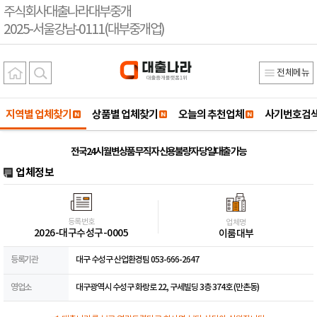
주식회사대출나라대부중개
2025-서울강남-0111(대부중개업)
전체메뉴
지역별 업체찾기
상품별 업체찾기
오늘의 추천업체
사기번호검
전국24시 월변상품 무직자 신용불량자 당일대출 가능
업체정보
등록번호
업체명
2026-대구수성구-0005
이룸대부
등록기관
대구 수성구 산업환경팀 053-666-2647
영업소
대구광역시 수성구 화랑로 22, 구세빌딩 3층 374호 (만촌동)