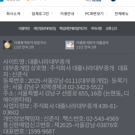
회사소개
업체로그인
이용안내
PC화면보기
전체메뉴
이용약관
개인정보처리방침
책임의한계와법적고지
주의사항
오류신고
대출중개분야 방문자수
대출중개분야 대출문의
11년 연속 1위
11년 연속 1위
사이트명 : 대출나라대부중개
대부중개업 상호명 : 주식회사 대출나라대부중개
대표
자 : 신준식
등록번호 : 2025-서울강남-0111(대부중개업)
등록기
관 : 서울 강남구 지역경제과 02-3423-5522
주소 : 서울특별시 강남구 선릉로 655, 16층 (논현동, 디
에이원타워)
사업자정보 : 주식회사 대출나라대부중개 439-81-
03602
개인정보책임자 : 신준식
팩스번호: 02-543-4569
통신판매업신고번호 : 제2025-서울강남-03876호
대표번호 : 1599-9687