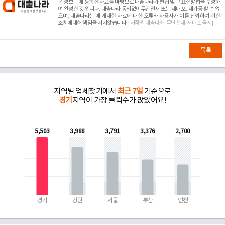
본 정보는
에 등록한 자료를 바탕으로 대출나라가 편집 및 그 표현방법을 수정하
여 완성한 것 입니다. 대출나라 동의없이무단전재 또는 재배포, 재가공 할 수 없
으며, 대출나라는
에 게재한 자료에 대한 오류와 사용자가 이를 신뢰하여 취한
조치에대해 책임을 지지않습니다.
[저작권 대출나라. 무단전재-재배포 금지]
목록
지역별 업체찾기에서
최근 7일
기준으로
경기
지역이 가장 클릭수가 많았어요!
5,503
3,988
3,791
3,376
2,700
경기
강원
서울
부산
인천