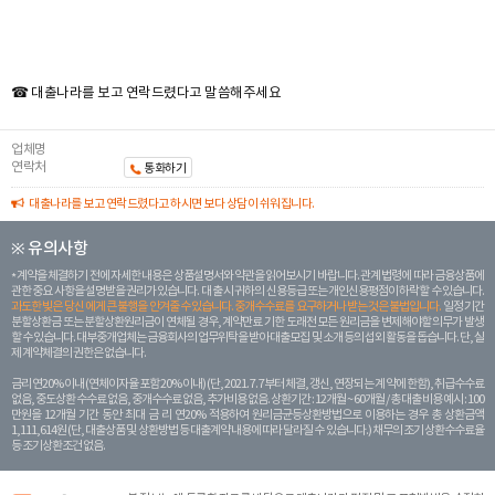
☎ 대출나라를 보고 연락드렸다고 말씀해주세요
업체명
연락처
통화하기
대출나라를 보고 연락드렸다고 하시면 보다 상담이 쉬워집니다.
※ 유의사항
계약을 체결하기 전에 자세한 내용은 상품설명서와 약관을 읽어보시기 바랍니다. 관계 법령에 따라 금융상품에
관한 중요 사항을 설명받을 권리가 있습니다. 대 출 시 귀하의 신용등급 또는 개인신용평점이 하락할 수 있습니다.
과도한 빚은 당신 에게 큰 불행을 안겨줄 수 있습니다. 중개수수료를 요구하거나 받는 것은 불법입니다.
일정 기간
분할상환금 또는 분할상환원리금이 연체될 경우, 계약만료 기한 도래전 모든 원리금을 변제해야할 의무가 발생
할 수 있습니다. 대부중개업체는 금융회사의 업무위탁을 받아 대출모집 및 소개 등의 섭외 활동을 돕습니다. 단, 실
제 계약체결의 권한은 없습니다.
금리 연20% 이내 (연체이자율 포함 20% 이내) (단, 2021. 7. 7부터 체결, 갱신, 연장되는 계 약에 한함), 취급수수료
없음, 중도상환 수수료 없음, 중개수수료 없음, 추가비용 없음. 상환기간 : 12개월 ~ 60개월 / 총 대출 비용 예시 : 100
만원을 12개월 기간 동안 최대 금 리 연20% 적용하여 원리금균등상환방법으로 이용하는 경우 총 상환금액
1,111,614원 (단, 대출상품 및 상환방법 등 대출계약 내용에 따라 달라질 수 있습니다.) 채무의 조기 상환수수료율
등 조기상환조건 없음.