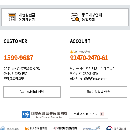
대출상환금
등록대부업체
이자계산기
통합조회
CUSTOMER
ACCOUNT
1599-9687
92470-2470-61
예금주: 주식회사 대출나라대부중개
상담가능시간: 평일
10:00 -17:00
팩스번호: 02-543-4569
점심시간: 12:30 - 13:30
이메일: na-0366@naver.com
주말, 공휴일 휴무
고객센터 연결
민원상담 연결
홈페이지 바로가기