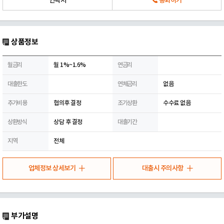
연락처
통화하기
상품정보
월금리
월 1%~1.6%
연금리
대출한도
연체금리
없음
추가비용
협의후 결정
조기상환
수수료 없음
상환방식
상담 후 결정
대출기간
지역
전체
업체정보 상세보기
대출시 주의사항
부가설명