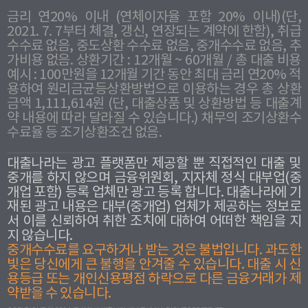
금리 연20% 이내 (연체이자율 포함 20% 이내)(단,
2021. 7. 7부터 체결, 갱신, 연장되는 계약에 한함), 취급
수수료 없음, 중도상환 수수료 없음, 중개수수료 없음, 추
가비용 없음. 상환기간 : 12개월 ~ 60개월 / 총 대출 비용
예시 : 100만원을 12개월 기간 동안 최대 금리 연20% 적
용하여 원리금균등상환방법으로 이용하는 경우 총 상환
금액 1,111,614원 (단, 대출상품 및 상환방법 등 대출계
약 내용에 따라 달라질 수 있습니다.) 채무의 조기상환수
수료율 등 조기상환조건 없음.
대출나라는 광고 플랫폼만 제공할 뿐 직접적인 대출 및
중개를 하지 않으며 금융위원회, 지자체 정식 대부업(중
개업 포함) 등록 업체만 광고 등록 합니다. 대출나라에 기
재된 광고 내용은 대부(중개업) 업체가 제공하는 정보로
서 이를 신뢰하여 취한 조치에 대하여 어떠한 책임을 지
지 않습니다.
중개수수료를 요구하거나 받는 것은 불법입니다. 과도한
빛은 당신에게 큰 불행을 안겨줄 수 있습니다. 대출 시 신
용등급 또는 개인신용평점 하락으로 다른 금융거래가 제
약받을 수 있습니다.