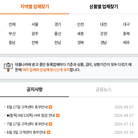
지역별 업체찾기
상품별 업체찾기
전체
서울
경기
인천
대전
대구
부산
광주
울산
세종
강원
충북
충남
전북
전남
경북
경남
제주
대출나라에 광고 중인 등록업체마다 기준과 상품, 금리, 상환기간이 모두 다르기 때
문에
여러 업체와 상담해보시는게 유리
합니다.
공지사항
금융뉴스
8월 17일 고객센터 휴무안내
2026. 08. 07
■(필독) 08/13(목) 서버 점검 안내
2026. 08. 07
7월 17일 고객센터 휴무안내
2026. 07. 13
6월 3일 고객센터 휴무안내
2026. 05. 26