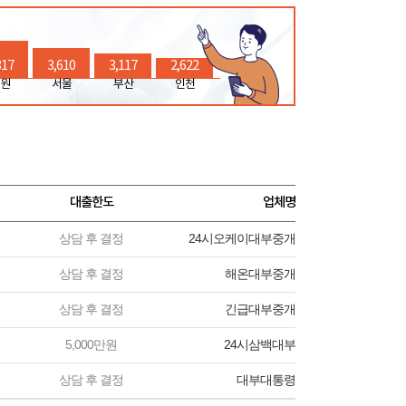
317
3,610
3,117
2,622
원
서울
부산
인천
대출한도
업체명
상담 후 결정
24시오케이대부중개
상담 후 결정
해온대부중개
상담 후 결정
긴급대부중개
5,000만원
24시삼백대부
상담 후 결정
대부대통령