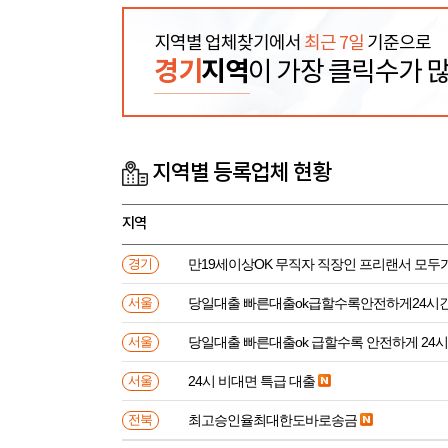
지역별 업체찾기에서
최근 7일
기준으로
경기
지역
이 가장 클릭수가 
지역별 등록업체 현황
지역
만19세이상OK 무직자 직장인 프리랜서 모두
경기
당일대출 빠른대출ok급할수록안전하게24시
서울
당일대출 빠른대출ok 급할수록 안전하게 24
서울
24시 비대면 특급 대출
서울
최고승인율최대한도바로송금
전북