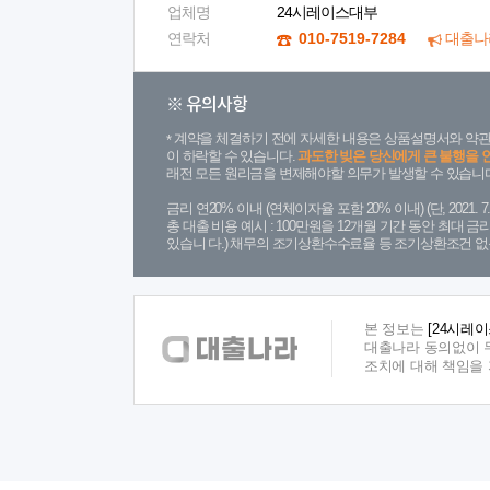
업체명
24시레이스대부
연락처
010-7519-7284
대출나
※ 유의사항
계약을 체결하기 전에 자세한 내용은 상품설명서와 약관
이 하락할 수 있습니다.
과도한 빚은 당신에게 큰 불행을 
래전 모든 원리금을 변제해야할 의무가 발생할 수 있습니다
금리 연20% 이내 (연체이자율 포함 20% 이내) (단, 2021
총 대출 비용 예시 : 100만원을 12개월 기간 동안 최대 
있습니 다.) 채무의 조기상환수수료율 등 조기상환조건 없
본 정보는
[24시레
대출나라 동의없이 무
조치에 대해 책임을