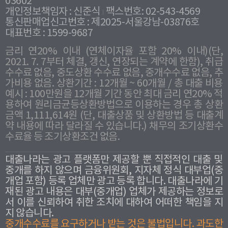
03602
개인정보책임자 : 신준식
팩스번호: 02-543-4569
통신판매업신고번호 : 제2025-서울강남-03876호
대표번호 : 1599-9687
금리 연20% 이내 (연체이자율 포함 20% 이내)(단,
2021. 7. 7부터 체결, 갱신, 연장되는 계약에 한함), 취급
수수료 없음, 중도상환 수수료 없음, 중개수수료 없음, 추
가비용 없음. 상환기간 : 12개월 ~ 60개월 / 총 대출 비용
예시 : 100만원을 12개월 기간 동안 최대 금리 연20% 적
용하여 원리금균등상환방법으로 이용하는 경우 총 상환
금액 1,111,614원 (단, 대출상품 및 상환방법 등 대출계
약 내용에 따라 달라질 수 있습니다.) 채무의 조기상환수
수료율 등 조기상환조건 없음.
대출나라는 광고 플랫폼만 제공할 뿐 직접적인 대출 및
중개를 하지 않으며 금융위원회, 지자체 정식 대부업(중
개업 포함) 등록 업체만 광고 등록 합니다. 대출나라에 기
재된 광고 내용은 대부(중개업) 업체가 제공하는 정보로
서 이를 신뢰하여 취한 조치에 대하여 어떠한 책임을 지
지 않습니다.
중개수수료를 요구하거나 받는 것은 불법입니다. 과도한