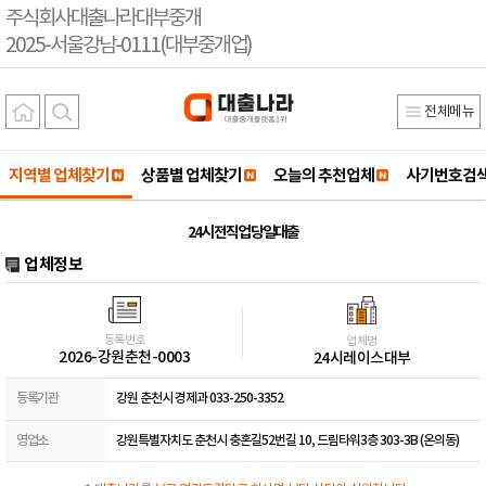
주식회사대출나라대부중개
2025-서울강남-0111(대부중개업)
전체메뉴
지역별 업체찾기
상품별 업체찾기
오늘의 추천업체
사기번호검
24시 전직업 당일대출
업체정보
등록번호
업체명
2026-강원춘천-0003
24시레이스대부
등록기관
강원 춘천시 경제과 033-250-3352
영업소
강원특별자치도 춘천시 충혼길52번길 10, 드림타워3층 303-3B (온의동)