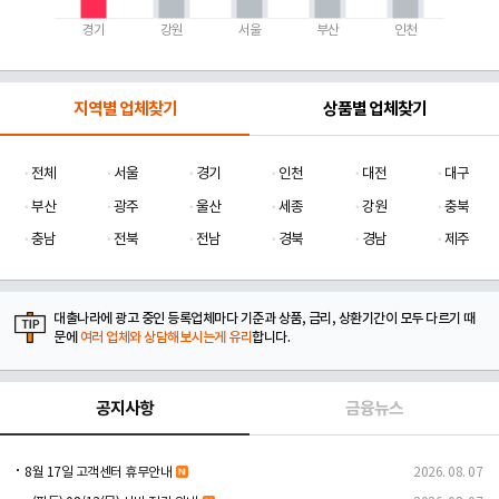
경기
강원
서울
부산
인천
지역별 업체찾기
상품별 업체찾기
전체
서울
경기
인천
대전
대구
부산
광주
울산
세종
강원
충북
충남
전북
전남
경북
경남
제주
대출나라에 광고 중인 등록업체마다 기준과 상품, 금리, 상환기간이 모두 다르기 때
문에
여러 업체와 상담해보시는게 유리
합니다.
공지사항
금융뉴스
8월 17일 고객센터 휴무안내
2026. 08. 07