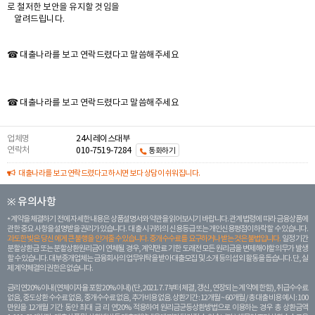
로 철저한 보안을 유지할 것임을
알려드립니다.
☎ 대출나라를 보고 연락드렸다고 말씀해주세요
☎ 대출나라를 보고 연락드렸다고 말씀해주세요
업체명
24시레이스대부
연락처
010-7519-7284
통화하기
대출나라를 보고 연락드렸다고 하시면 보다 상담이 쉬워집니다.
※ 유의사항
계약을 체결하기 전에 자세한 내용은 상품설명서와 약관을 읽어보시기 바랍니다. 관계 법령에 따라 금융상품에
관한 중요 사항을 설명받을 권리가 있습니다. 대 출 시 귀하의 신용등급 또는 개인신용평점이 하락할 수 있습니다.
과도한 빚은 당신 에게 큰 불행을 안겨줄 수 있습니다. 중개수수료를 요구하거나 받는 것은 불법입니다.
일정 기간
분할상환금 또는 분할상환원리금이 연체될 경우, 계약만료 기한 도래전 모든 원리금을 변제해야할 의무가 발생
할 수 있습니다. 대부중개업체는 금융회사의 업무위탁을 받아 대출모집 및 소개 등의 섭외 활동을 돕습니다. 단, 실
제 계약체결의 권한은 없습니다.
금리 연20% 이내 (연체이자율 포함 20% 이내) (단, 2021. 7. 7부터 체결, 갱신, 연장되는 계 약에 한함), 취급수수료
없음, 중도상환 수수료 없음, 중개수수료 없음, 추가비용 없음. 상환기간 : 12개월 ~ 60개월 / 총 대출 비용 예시 : 100
만원을 12개월 기간 동안 최대 금 리 연20% 적용하여 원리금균등상환방법으로 이용하는 경우 총 상환금액