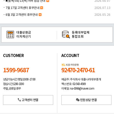
■(필독) 08/13(목) 서버 점검 안내
2026. 08. 07
7월 17일 고객센터 휴무안내
2026. 07. 13
6월 3일 고객센터 휴무안내
2026. 05. 26
대출상환금
등록대부업체
이자계산기
통합조회
CUSTOMER
ACCOUNT
1599-9687
92470-2470-61
예금주: 주식회사 대출나라대부중개
상담가능시간: 평일
10:00 -17:00
팩스번호: 02-543-4569
점심시간: 12:30 - 13:30
이메일: na-0366@naver.com
주말, 공휴일 휴무
고객센터 연결
민원상담 연결