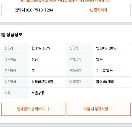
대출나라를 보고 연락드렸다고 하시면 보다 상담이 쉬워집니다.
연락처
010-7519-7284
통화하기
상품정보
월금리
월 1%~1.6%
연금리
연 10%~20%
대출한도
상담
연체금리
없음
추가비용
무
조기상환
수수료 없음
상환방식
원리금균등상환
대출기간
최대 60 개월
지역
서울강동
업체정보 상세보기
대출시 주의사항