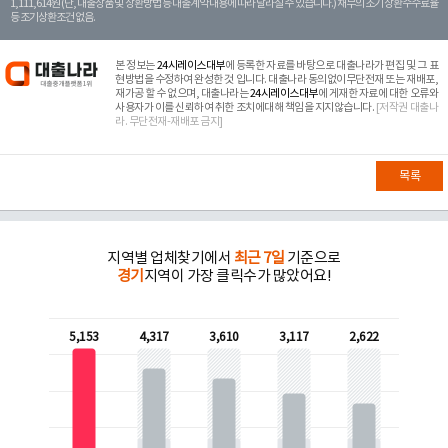
1,111,614원 (단, 대출상품 및 상환방법 등 대출계약 내용에 따라 달라질 수 있습니다.) 채무의 조기 상환수수료율
등 조기상환조건 없음.
본 정보는
24시레이스대부
에 등록한 자료를 바탕으로 대출나라가 편집 및 그 표
현방법을 수정하여 완성한 것 입니다. 대출나라 동의없이무단전재 또는 재배포,
재가공 할 수 없으며, 대출나라는
24시레이스대부
에 게재한 자료에 대한 오류와
사용자가 이를 신뢰하여 취한 조치에대해 책임을 지지않습니다.
[저작권 대출나
라. 무단전재-재배포 금지]
목록
지역별 업체찾기에서
최근 7일
기준으로
경기
지역이 가장 클릭수가 많았어요!
5,153
4,317
3,610
3,117
2,622