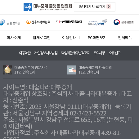
홈페이지 바로가기
회사소개
업체로그인
이용안내
PC화면보기
전체메뉴
이용약관
개인정보처리방침
책임의한계와법적고지
주의사항
오류신고
대출중개분야 방문자수
대출중개분야 대출문의
11년 연속 1위
11년 연속 1위
사이트명 : 대출나라대부중개
대부중개업 상호명 : 주식회사 대출나라대부중개
대표
자 : 신준식
등록번호 : 2025-서울강남-0111(대부중개업)
등록기
관 : 서울 강남구 지역경제과 02-3423-5522
주소 : 서울특별시 강남구 선릉로 655, 16층 (논현동, 디
에이원타워)
사업자정보 : 주식회사 대출나라대부중개 439-81-