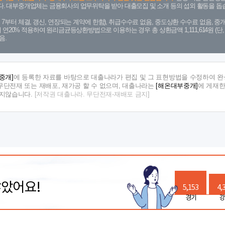
. 대부중개업체는 금융회사의 업무위탁을 받아 대출모집 및 소개 등의 섭외 활동을 돕습
. 7. 7부터 체결, 갱신, 연장되는 계약에 한함), 취급수수료 없음, 중도상환 수수료 없음, 중개
금리 연20% 적용하여 원리금균등상환방법으로 이용하는 경우 총 상환금액 1,111,614원 
음.
중개]
에 등록한 자료를 바탕으로 대출나라가 편집 및 그 표현방법을 수정하여 완
단전재 또는 재배포, 재가공 할 수 없으며, 대출나라는
[해온대부중개]
에 게재한
지지않습니다.
[저작권 대출나라. 무단전재-재배포 금지]
많았어요!
5,153
4,
경기
강