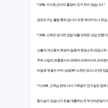
º 셋째, 수수료,선이자,출장비 요구 하지 않습니다 !
금전요구는 불법 행위 입니다 또한 체크카드나 유심
º 넷쨰, 소득만 있다면 당일 대출 언제든 상담 진행
신불자,저신용자,회생자,일용직,현금소득,연금소득 
주부,사업자,유흥종사자,연체자,아르바이트,프리랜서
타업체 부결자 까지 상담OK! 소득만 있으시다면 당
º 다섯째, 고객님 편에 서서 가족같이 친구같은 업체 입
힘드실수 있습니다 돈을 대출하는게 부끄러운일이 