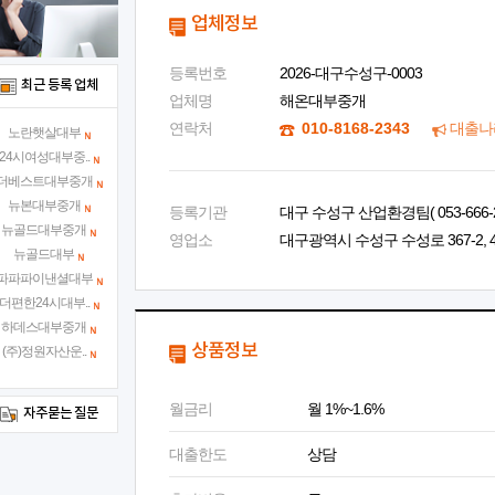
업체정보
등록번호
2026-대구수성구-0003
최근 등록 업체
업체명
해온대부중개
연락처
010-8168-2343
대출나
노란햇살대부
24시여성대부중..
더베스트대부중개
뉴본대부중개
등록기관
대구 수성구 산업환경팀( 053-666-2
뉴골드대부중개
영업소
대구광역시 수성구 수성로 367-2, 
뉴골드대부
파파파이낸셜대부
더편한24시대부..
하데스대부중개
상품정보
(주)정원자산운..
월금리
월 1%~1.6%
자주묻는 질문
대출한도
상담