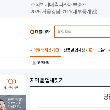
본
주식회사대출나라대부중개
문
2025-서울강남-0111(대부중개업)
바
로
가
기
지역별 업체찾기
상품별 업체찾기
오늘의 
고객센터
지역별 업체찾기
사기번호검색
당
회원가입 없이
무료로 이용
가능합니다.