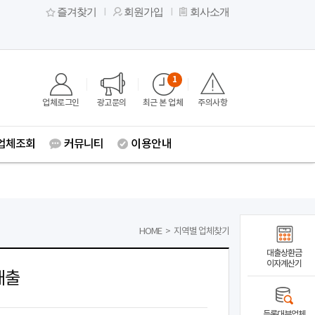
즐겨찾기
회원가입
회사소개
1
업체로그인
광고문의
최근 본 업체
주의사항
업체조회
커뮤니티
이용안내
HOME
>
지역별 업체찾기
대출상환금
이자계산기
대출
등록대부업체