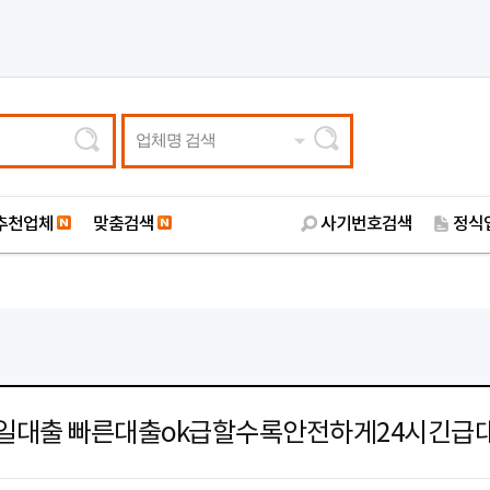
업체명 검색
추천업체
맞춤검색
사기번호검색
정식
일대출 빠른대출ok급할수록안전하게24시긴급