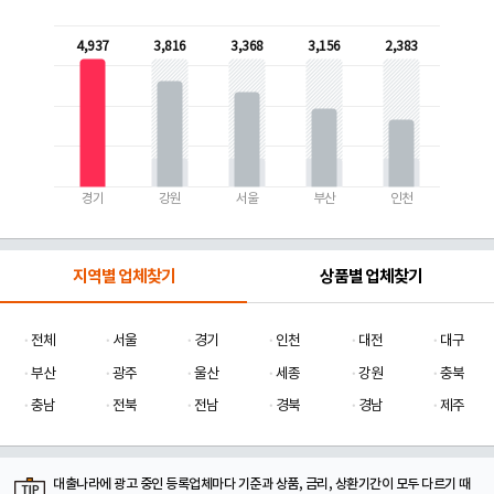
4,937
3,816
3,368
3,156
2,383
경기
강원
서울
부산
인천
지역별 업체찾기
상품별 업체찾기
전체
서울
경기
인천
대전
대구
부산
광주
울산
세종
강원
충북
충남
전북
전남
경북
경남
제주
대출나라에 광고 중인 등록업체마다 기준과 상품, 금리, 상환기간이 모두 다르기 때