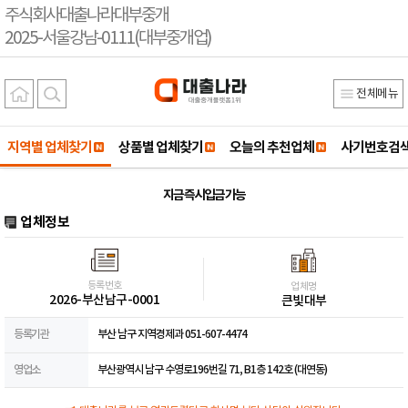
주식회사대출나라대부중개
2025-서울강남-0111(대부중개업)
전체메뉴
지역별 업체찾기
상품별 업체찾기
오늘의 추천업체
사기번호검
지금 즉시입금 가능
업체정보
등록번호
업체명
2026-부산남구-0001
큰빛대부
등록기관
부산 남구 지역경제과 051-607-4474
영업소
부산광역시 남구 수영로196번길 71, B1층 142호 (대연동)