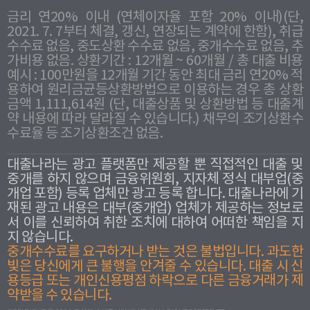
금리 연20% 이내 (연체이자율 포함 20% 이내)(단,
2021. 7. 7부터 체결, 갱신, 연장되는 계약에 한함), 취급
수수료 없음, 중도상환 수수료 없음, 중개수수료 없음, 추
가비용 없음. 상환기간 : 12개월 ~ 60개월 / 총 대출 비용
예시 : 100만원을 12개월 기간 동안 최대 금리 연20% 적
용하여 원리금균등상환방법으로 이용하는 경우 총 상환
금액 1,111,614원 (단, 대출상품 및 상환방법 등 대출계
약 내용에 따라 달라질 수 있습니다.) 채무의 조기상환수
수료율 등 조기상환조건 없음.
대출나라는 광고 플랫폼만 제공할 뿐 직접적인 대출 및
중개를 하지 않으며 금융위원회, 지자체 정식 대부업(중
개업 포함) 등록 업체만 광고 등록 합니다. 대출나라에 기
재된 광고 내용은 대부(중개업) 업체가 제공하는 정보로
서 이를 신뢰하여 취한 조치에 대하여 어떠한 책임을 지
지 않습니다.
중개수수료를 요구하거나 받는 것은 불법입니다. 과도한
빛은 당신에게 큰 불행을 안겨줄 수 있습니다. 대출 시 신
용등급 또는 개인신용평점 하락으로 다른 금융거래가 제
약받을 수 있습니다.