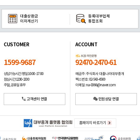
대출상환금
등록대부업체
이자계산기
통합조회
CUSTOMER
ACCOUNT
1599-9687
92470-2470-61
예금주: 주식회사 대출나라대부중개
상담가능시간: 평일
10:00 -17:00
팩스번호: 02-543-4569
점심시간: 12:30 - 13:30
이메일: na-0366@naver.com
주말, 공휴일 휴무
고객센터 연결
민원상담 연결
홈페이지 바로가기