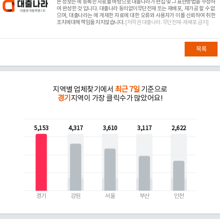
본 정보는
에 등록한 자료를 바탕으로 대출나라가 편집 및 그 표현방법을 수정하
여 완성한 것 입니다. 대출나라 동의없이무단전재 또는 재배포, 재가공 할 수 없
으며, 대출나라는
에 게재한 자료에 대한 오류와 사용자가 이를 신뢰하여 취한
조치에대해 책임을 지지않습니다.
[저작권 대출나라. 무단전재-재배포 금지]
목록
지역별 업체찾기에서
최근 7일
기준으로
경기
지역이 가장 클릭수가 많았어요!
5,153
4,317
3,610
3,117
2,622
경기
강원
서울
부산
인천