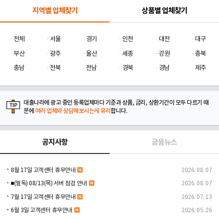
지역별 업체찾기
상품별 업체찾기
전체
서울
경기
인천
대전
대구
부산
광주
울산
세종
강원
충북
충남
전북
전남
경북
경남
제주
대출나라에 광고 중인 등록업체마다 기준과 상품, 금리, 상환기간이 모두 다르기 때
문에
여러 업체와 상담해보시는게 유리
합니다.
공지사항
금융뉴스
8월 17일 고객센터 휴무안내
2026. 08. 07
■(필독) 08/13(목) 서버 점검 안내
2026. 08. 07
7월 17일 고객센터 휴무안내
2026. 07. 13
6월 3일 고객센터 휴무안내
2026. 05. 26