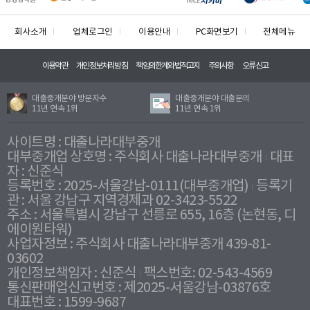
회사소개
업체로그인
이용안내
PC화면보기
전체메뉴
이용약관
개인정보처리방침
책임의한계와법적고지
주의사항
오류신고
대출중개분야 방문자수
대출중개분야 대출문의
11년 연속 1위
11년 연속 1위
사이트명 : 대출나라대부중개
대부중개업 상호명 : 주식회사 대출나라대부중개
대표
자 : 신준식
등록번호 : 2025-서울강남-0111(대부중개업)
등록기
관 : 서울 강남구 지역경제과 02-3423-5522
주소 : 서울특별시 강남구 선릉로 655, 16층 (논현동, 디
에이원타워)
사업자정보 : 주식회사 대출나라대부중개 439-81-
03602
개인정보책임자 : 신준식
팩스번호: 02-543-4569
통신판매업신고번호 : 제2025-서울강남-03876호
대표번호 : 1599-9687