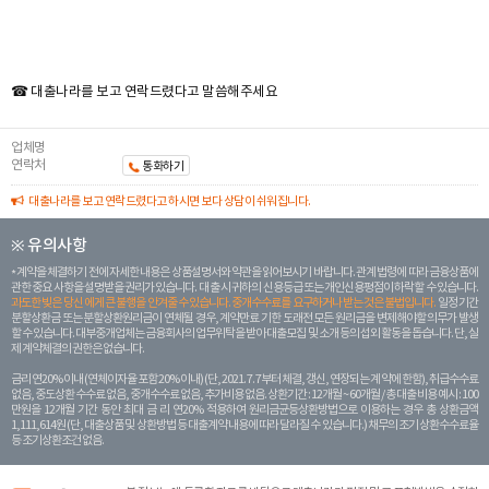
☎ 대출나라를 보고 연락드렸다고 말씀해주세요
업체명
연락처
통화하기
대출나라를 보고 연락드렸다고 하시면 보다 상담이 쉬워집니다.
※ 유의사항
계약을 체결하기 전에 자세한 내용은 상품설명서와 약관을 읽어보시기 바랍니다. 관계 법령에 따라 금융상품에
관한 중요 사항을 설명받을 권리가 있습니다. 대 출 시 귀하의 신용등급 또는 개인신용평점이 하락할 수 있습니다.
과도한 빚은 당신 에게 큰 불행을 안겨줄 수 있습니다. 중개수수료를 요구하거나 받는 것은 불법입니다.
일정 기간
분할상환금 또는 분할상환원리금이 연체될 경우, 계약만료 기한 도래전 모든 원리금을 변제해야할 의무가 발생
할 수 있습니다. 대부중개업체는 금융회사의 업무위탁을 받아 대출모집 및 소개 등의 섭외 활동을 돕습니다. 단, 실
제 계약체결의 권한은 없습니다.
금리 연20% 이내 (연체이자율 포함 20% 이내) (단, 2021. 7. 7부터 체결, 갱신, 연장되는 계 약에 한함), 취급수수료
없음, 중도상환 수수료 없음, 중개수수료 없음, 추가비용 없음. 상환기간 : 12개월 ~ 60개월 / 총 대출 비용 예시 : 100
만원을 12개월 기간 동안 최대 금 리 연20% 적용하여 원리금균등상환방법으로 이용하는 경우 총 상환금액
1,111,614원 (단, 대출상품 및 상환방법 등 대출계약 내용에 따라 달라질 수 있습니다.) 채무의 조기 상환수수료율
등 조기상환조건 없음.