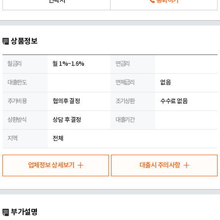
연락처
통화하기
상품정보
월금리
월 1%~1.6%
연금리
대출한도
연체금리
없음
추가비용
협의후 결정
조기상환
수수료 없음
상환방식
상담 후 결정
대출기간
지역
전체
업체정보 상세보기
대출시 주의사항
부가설명