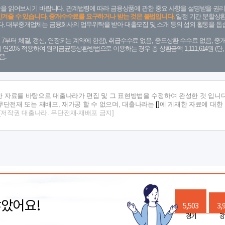
을 읽어보시기 바랍니다. 관계법령에 따라 금융상품에 관한 중요 사항을 설명받을 권리
안겨줄 수 있습니다. 중개수수료를 요구하거나 받는 것은 불법입니다.
일정 기간 분할상환
. 대부중개업체는 금융회사의 업무위탁을 받아 대출모집 및 소개 등의 섭외 활동을 돕습
. 7. 7부터 체결, 갱신, 연장되는 계약에 한함), 취급수수료 없음, 중도상환 수수료 없음, 중개
금리 연20% 적용하여 원리금균등상환방법으로 이용하는 경우 총 상환금액 1,111,614원 
음.
한 자료를 바탕으로 대출나라가 편집 및 그 표현방법을 수정하여 완성한 것 입니다
단전재 또는 재배포, 재가공 할 수 없으며, 대출나라는
[]
에 게재한 자료에 대한
[저작권 대출나라. 무단전재-재배포 금지]
많았어요!
5,503
3,
경기
강