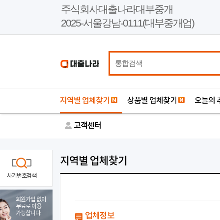
본
주식회사대출나라대부중개
문
2025-서울강남-0111(대부중개업)
바
로
가
기
지역별 업체찾기
상품별 업체찾기
오늘의 
고객센터
지역별 업체찾기
사기번호검색
회원가입 없이
무료로 이용
가능합니다.
업체정보