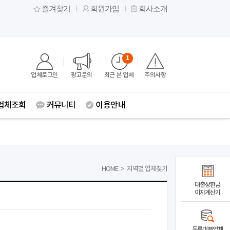
즐겨찾기
회원가입
회사소개
1
업체로그인
광고문의
최근 본 업체
주의사항
업체조회
커뮤니티
이용안내
HOME
>
지역별 업체찾기
대출상환금
이자계산기
등록대부업체