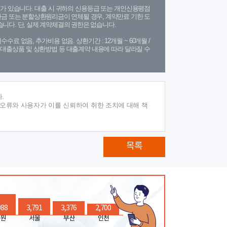
가 있습니다. 대출 시 귀하의 신용등급 또는 개인신용평점
금 또는 분할상환원리금이 연체될 경우, 계약만료 기한 도
니다. 단, 실제 계약체결의 권한은 없습니다.
수수료 없음, 추가비용 없음. 상환기간 : 12개월 ~ 60개월 /
(단, 대출상품 및 상환방법 등 대출계약 내용에 따라 달라질 수
.
 오류와 사용자가 이를 신뢰하여 취한 조치에 대해 책
목록
988
3,791
3,376
2,700
원
서울
부산
인천