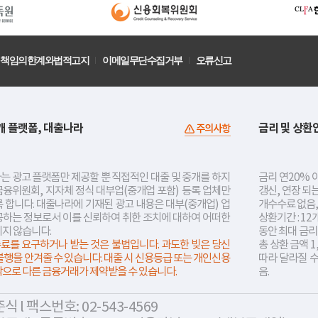
책임의한계와법적고지
이메일무단수집거부
오류신고
개 플랫폼, 대출나라
금리 및 상환
주의사항
는 광고 플랫폼만 제공할 뿐 직접적인 대출 및 중개를 하지
금리 연20% 이
금융위원회, 지자체 정식 대부업(중개업 포함) 등록 업체만
갱신, 연장 되
 합니다. 대출나라에 기재된 광고 내용은 대부(중개업) 업
개수수료 없음,
공하는 정보로서 이를 신뢰하여 취한 조치에 대하여 어떠한
상환기간 : 12
지지 않습니다.
동안 최대 금
료를 요구하거나 받는 것은 불법입니다. 과도한 빚은 당신
총 상환 금액 1
불행을 안겨줄 수 있습니다. 대출 시 신용등급 또는 개인신용
따라 달라질 
락으로 다른 금융거래가 제약받을 수 있습니다.
음.
 l 팩스번호: 02-543-4569