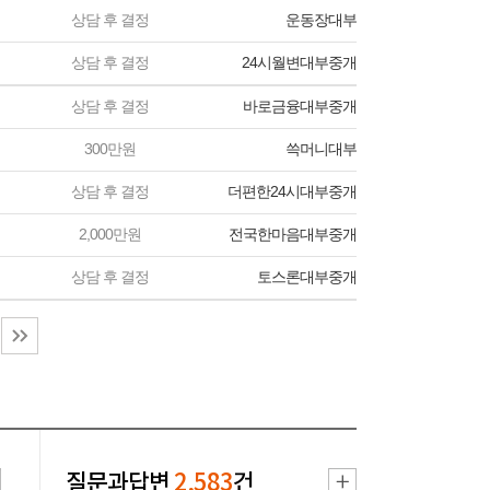
상담 후 결정
운동장대부
상담 후 결정
24시월변대부중개
상담 후 결정
바로금융대부중개
300만원
쓱머니대부
상담 후 결정
더편한24시대부중개
2,000만원
전국한마음대부중개
상담 후 결정
토스론대부중개
질문과답변
2,583
건