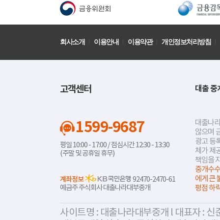
회사소개
이용안내
이용약관
개인정보처리방침
고객센터
대출 중
1599-9687
대출나라
않으며 
광고 등록
평일 10:00 - 17:00 / 점심시간 12:30 - 13:30
체가 제
(주말 및 공휴일 휴무)
책임을 
중개수수
에게 큰 
계좌정보
92470-2470-61
예금주 주식회사 대출나라대부중개
평점 하
사이트명 : 대출나라대부중개 l 대표자 : 신준식