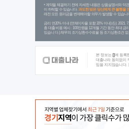
계약을 체결하기 전에 자세한 내용은 상품설명서와 약관
이 하락할 수 있습니다.
과도한 빚은 당신에게 큰 불행을 
래전 모든 원리금을 변제해야할 의무가 발생할 수 있습니다
금리 연20% 이내 (연체이자율 포함 20% 이내) (단, 2021
총 대출 비용 예시 : 100만원을 12개월 기간 동안 최대 
있습니 다.) 채무의 조기상환수수료율 등 조기상환조건 없
본 정보는
[]
에 등록
대출나라 동의없이 무
임을 지지않습니다.
지역별 업체찾기에서
최근 7일
기준으로
경기
지역
이 가장 클릭수가 