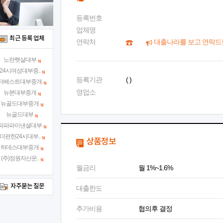
등록번호
업체명
최근 등록 업체
연락처
대출나라를 보고 연락드
노란햇살대부
24시여성대부중..
등록기관
( )
더베스트대부중개
영업소
뉴본대부중개
뉴골드대부중개
뉴골드대부
파파파이낸셜대부
더편한24시대부..
상품정보
하데스대부중개
(주)정원자산운..
월금리
월 1%~1.6%
자주묻는 질문
대출한도
추가비용
협의후 결정