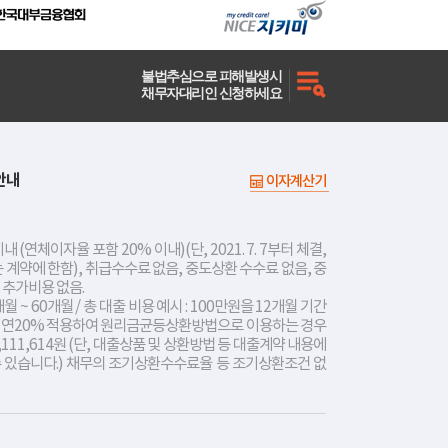
불법추심으로 피해발생시
채무자대리인 신청하세요
안내
이자계산기
내 (연체이자율 포함 20% 이내)(단, 2021. 7. 7부터 체결,
는 계약에 한함), 취급수수료 없음, 중도상환 수수료 없음, 중
 추가비용 없음.
개월 ~ 60개월 / 총 대출 비용 예시 : 100만원을 12개월 기간
리 연20% 적용하여 원리금균등상환방법으로 이용하는 경우
,111,614원 (단, 대출상품 및 상환방법 등 대출계약 내용에
수 있습니다.) 채무의 조기상환수수료율 등 조기상환조건 없