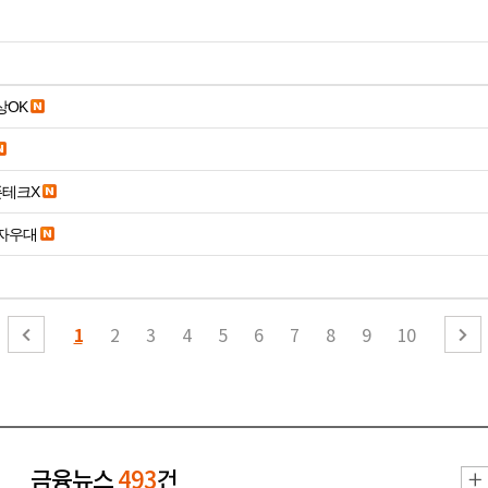
19세 이상OK
폰테크X
당일입금 수수료x 사업자우대
1
2
3
4
5
6
7
8
9
10
금융뉴스
493
건