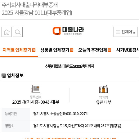
주식회사대출나라대부중개
2025-서울강남-0111(대부중개업)
전체메뉴
지역별 업체찾기
상품별 업체찾기
오늘의 추천업체
사기번호검
신용대출 최대한도 5000만원까지
업체정보
등록번호
업체명
2025-경기시흥-0043-대부
유진대부
등록기관
경기 시흥시 소상공인과 031-310-2274
영업소
경기도 시흥시 함송로 15, 화신프라자 201호 내의 252호 (정왕동)