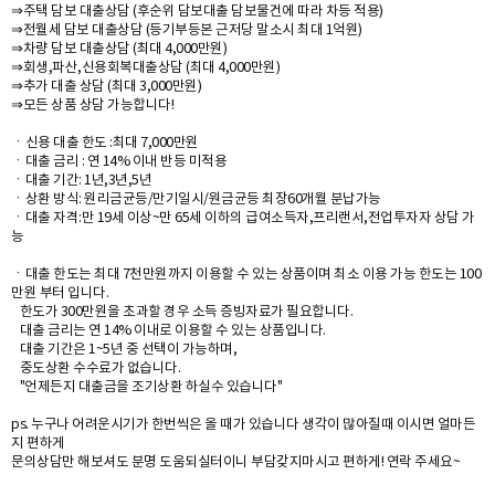
⇒주택 담보 대출상담 (후순위 담보대출 담보물건에 따라 차등 적용)
⇒전월세 담보 대출상담 (등기부등본 근저당 말소시 최대 1억원)
⇒차량 담보 대출상담 (최대 4,000만원)
⇒회생,파산,신용회복대출상담 (최대 4,000만원)
⇒추가 대출 상담 (최대 3,000만원)
⇒모든 상품 상담 가능합니다!
ㆍ신용 대출 한도 :최대 7,000만원
ㆍ대출 금리 : 연 14% 이내 반등 미적용
ㆍ대출 기간: 1년,3년,5년
ㆍ상환 방식: 원리금균등/만기일시/원금균등 최장60개월 분납가능
ㆍ대출 자격:만 19세 이상~만 65세 이하의 급여소득자,프리랜서,전업투자자 상담 가
능
ㆍ대출 한도는 최대 7천만원까지 이용할 수 있는 상품이며 최소 이용 가능 한도는 100
만원 부터 입니다.
한도가 300만원을 초과할 경우 소득 증빙자료가 필요합니다.
대출 금리는 연 14% 이내로 이용할 수 있는 상품입니다.
대출 기간은 1~5년 중 선택이 가능하며,
중도상환 수수료가 없습니다.
"언제든지 대출금을 조기상환 하실수 있습니다"
ps. 누구나 어려운시기가 한번씩은 올 때가 있습니다 생각이 많아질때 이시면 얼마든
지 편하게
문의상담만 해보셔도 분명 도움되실터이니 부담갖지마시고 편하게! 연락 주세요~