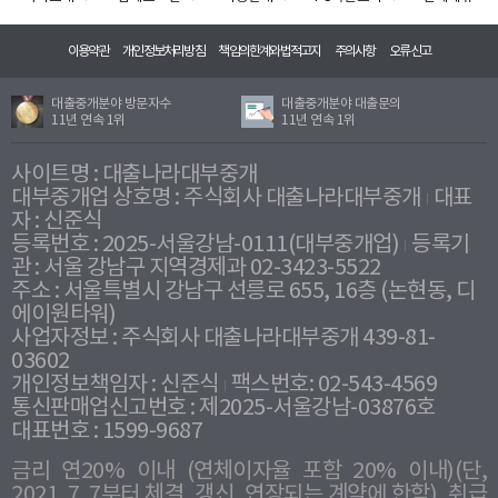
이용약관
개인정보처리방침
책임의한계와법적고지
주의사항
오류신고
대출중개분야 방문자수
대출중개분야 대출문의
11년 연속 1위
11년 연속 1위
사이트명 : 대출나라대부중개
대부중개업 상호명 : 주식회사 대출나라대부중개
대표
자 : 신준식
등록번호 : 2025-서울강남-0111(대부중개업)
등록기
관 : 서울 강남구 지역경제과 02-3423-5522
주소 : 서울특별시 강남구 선릉로 655, 16층 (논현동, 디
에이원타워)
사업자정보 : 주식회사 대출나라대부중개 439-81-
03602
개인정보책임자 : 신준식
팩스번호: 02-543-4569
통신판매업신고번호 : 제2025-서울강남-03876호
대표번호 : 1599-9687
금리 연20% 이내 (연체이자율 포함 20% 이내)(단,
2021. 7. 7부터 체결, 갱신, 연장되는 계약에 한함), 취급