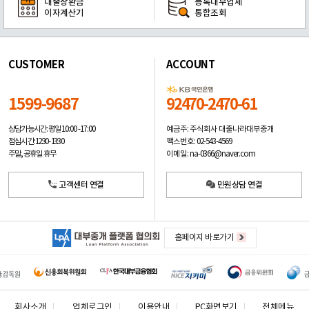
대출상환금
등록대부업체
이자계산기
통합조회
CUSTOMER
ACCOUNT
1599-9687
92470-2470-61
예금주: 주식회사 대출나라대부중개
상담가능시간: 평일
10:00 -17:00
팩스번호: 02-543-4569
점심시간: 12:30 - 13:30
이메일: na-0366@naver.com
주말, 공휴일 휴무
고객센터 연결
민원상담 연결
홈페이지 바로가기
회사소개
업체로그인
이용안내
PC화면보기
전체메뉴