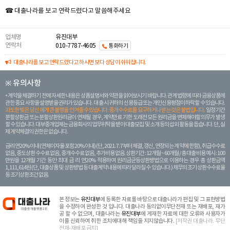
☎ 대출나라를 보고 연락드렸다고 말씀해주세요
업체명
유진대부
연락처
010-7787-4605
통화하기
대출나라를 보고 연락드렸다고 하시면 보다 상담이 쉬워집니다.
※ 유의사항
계약을 체결하기 전에 자세한 내용은 상품설명서와 약관을 읽어보시기 바랍니다. 관계 법령에 따라 금융상품에
관한 중요 사항을 설명받을 권리가 있습니다. 대 출 시 귀하의 신용등급 또는 개인신용평점이 하락할 수 있습니다.
과도한 빚은 당신 에게 큰 불행을 안겨줄 수 있습니다. 중개수수료를 요구하거나 받는 것은 불법입니다.
일정 기간
분할상환금 또는 분할상환원리금이 연체될 경우, 계약만료 기한 도래전 모든 원리금을 변제해야할 의무가 발생
할 수 있습니다. 대부중개업체는 금융회사의 업무위탁을 받아 대출모집 및 소개 등의 섭외 활동을 돕습니다. 단, 실
제 계약체결의 권한은 없습니다.
금리 연20% 이내 (연체이자율 포함 20% 이내) (단, 2021. 7. 7부터 체결, 갱신, 연장되는 계 약에 한함), 취급수수료
없음, 중도상환 수수료 없음, 중개수수료 없음, 추가비용 없음. 상환기간 : 12개월 ~ 60개월 / 총 대출 비용 예시 : 100
만원을 12개월 기간 동안 최대 금 리 연20% 적용하여 원리금균등상환방법으로 이용하는 경우 총 상환금액
1,111,614원 (단, 대출상품 및 상환방법 등 대출계약 내용에 따라 달라질 수 있습니다.) 채무의 조기 상환수수료율
등 조기상환조건 없음.
본 정보는
유진대부
에 등록한 자료를 바탕으로 대출나라가 편집 및 그 표현방법
을 수정하여 완성한 것 입니다. 대출나라 동의없이무단전재 또는 재배포, 재가
공 할 수 없으며, 대출나라는
유진대부
에 게재한 자료에 대한 오류와 사용자가
이를 신뢰하여 취한 조치에대해 책임을 지지않습니다.
[저작권 대출나라. 무단
전재-재배포 금지]