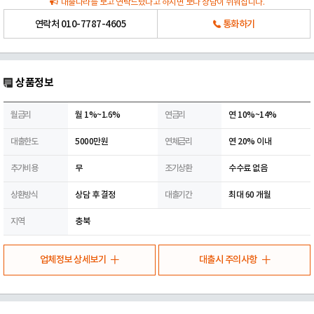
대출나라를 보고 연락드렸다고 하시면 보다 상담이 쉬워집니다.
연락처
010-7787-4605
통화하기
상품정보
월금리
월 1%~1.6%
연금리
연 10%~14%
대출한도
5000만원
연체금리
연 20% 이내
추가비용
무
조기상환
수수료 없음
상환방식
상담 후 결정
대출기간
최대 60 개월
지역
충북
업체정보 상세보기
대출시 주의사항