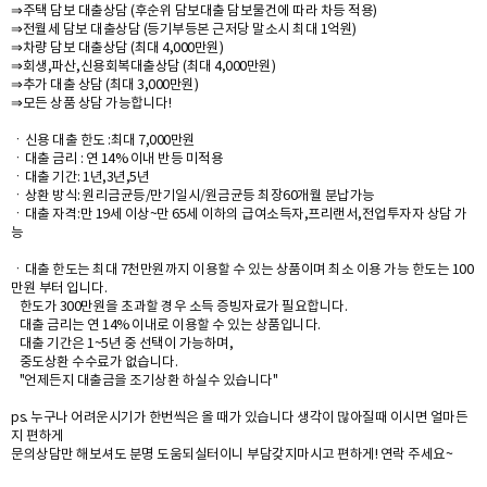
⇒주택 담보 대출상담 (후순위 담보대출 담보물건에 따라 차등 적용)
⇒전월세 담보 대출상담 (등기부등본 근저당 말소시 최대 1억원)
⇒차량 담보 대출상담 (최대 4,000만원)
⇒회생,파산,신용회복대출상담 (최대 4,000만원)
⇒추가 대출 상담 (최대 3,000만원)
⇒모든 상품 상담 가능합니다!
ㆍ신용 대출 한도 :최대 7,000만원
ㆍ대출 금리 : 연 14% 이내 반등 미적용
ㆍ대출 기간: 1년,3년,5년
ㆍ상환 방식: 원리금균등/만기일시/원금균등 최장60개월 분납가능
ㆍ대출 자격:만 19세 이상~만 65세 이하의 급여소득자,프리랜서,전업투자자 상담 가
능
ㆍ대출 한도는 최대 7천만원까지 이용할 수 있는 상품이며 최소 이용 가능 한도는 100
만원 부터 입니다.
한도가 300만원을 초과할 경우 소득 증빙자료가 필요합니다.
대출 금리는 연 14% 이내로 이용할 수 있는 상품입니다.
대출 기간은 1~5년 중 선택이 가능하며,
중도상환 수수료가 없습니다.
"언제든지 대출금을 조기상환 하실수 있습니다"
ps. 누구나 어려운시기가 한번씩은 올 때가 있습니다 생각이 많아질때 이시면 얼마든
지 편하게
문의상담만 해보셔도 분명 도움되실터이니 부담갖지마시고 편하게! 연락 주세요~