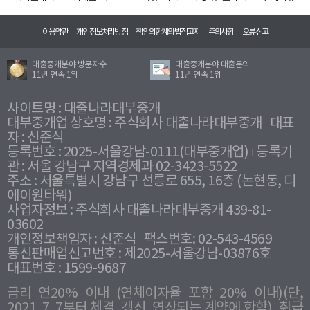
이용약관
개인정보처리방침
책임의한계와법적고지
주의사항
오류신고
대출중개분야 방문자수
대출중개분야 대출문의
11년 연속 1위
11년 연속 1위
사이트명 : 대출나라대부중개
대부중개업 상호명 : 주식회사 대출나라대부중개
대표
자 : 신준식
등록번호 : 2025-서울강남-0111(대부중개업)
등록기
관 : 서울 강남구 지역경제과 02-3423-5522
주소 : 서울특별시 강남구 선릉로 655, 16층 (논현동, 디
에이원타워)
사업자정보 : 주식회사 대출나라대부중개 439-81-
03602
개인정보책임자 : 신준식
팩스번호: 02-543-4569
통신판매업신고번호 : 제2025-서울강남-03876호
대표번호 : 1599-9687
금리 연20% 이내 (연체이자율 포함 20% 이내)(단,
2021. 7. 7부터 체결, 갱신, 연장되는 계약에 한함), 취급