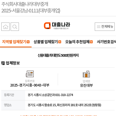
주식회사대출나라대부중개
2025-서울강남-0111(대부중개업)
전체메뉴
지역별 업체찾기
상품별 업체찾기
오늘의 추천업체
사기번호검
신용대출 최대한도 5000만원까지
업체정보
등록번호
업체명
2025-경기시흥-0043-대부
유진대부
등록기관
경기 시흥시 소상공인과 031-310-2274
영업소
경기도 시흥시 함송로 15, 화신프라자 201호 내의 252호 (정왕동)