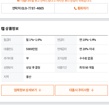
대출나라를 보고 연락드렸다고 하시면 보다 상담이 쉬워집니다.
연락처
010-7787-4605
통화하기
상품정보
월금리
월 1%~1.6%
연금리
연 10%~14%
대출한도
5000만원
연체금리
연 20% 이내
추가비용
무
조기상환
수수료 없음
상환방식
상담 후 결정
대출기간
최대 60 개월
지역
울산
업체정보 상세보기
대출시 주의사항