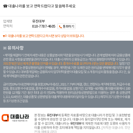
☎ 대출나라를 보고 연락드렸다고 말씀해주세요
업체명
유진대부
연락처
010-7787-4605
통화하기
대출나라를 보고 연락드렸다고 하시면 보다 상담이 쉬워집니다.
※ 유의사항
계약을 체결하기 전에 자세한 내용은 상품설명서와 약관을 읽어보시기 바랍니다. 관계 법령에 따라 금융상품에
관한 중요 사항을 설명받을 권리가 있습니다. 대 출 시 귀하의 신용등급 또는 개인신용평점이 하락할 수 있습니다.
과도한 빚은 당신 에게 큰 불행을 안겨줄 수 있습니다. 중개수수료를 요구하거나 받는 것은 불법입니다.
일정 기간
분할상환금 또는 분할상환원리금이 연체될 경우, 계약만료 기한 도래전 모든 원리금을 변제해야할 의무가 발생
할 수 있습니다. 대부중개업체는 금융회사의 업무위탁을 받아 대출모집 및 소개 등의 섭외 활동을 돕습니다. 단, 실
제 계약체결의 권한은 없습니다.
금리 연20% 이내 (연체이자율 포함 20% 이내) (단, 2021. 7. 7부터 체결, 갱신, 연장되는 계 약에 한함), 취급수수료
없음, 중도상환 수수료 없음, 중개수수료 없음, 추가비용 없음. 상환기간 : 12개월 ~ 60개월 / 총 대출 비용 예시 : 100
만원을 12개월 기간 동안 최대 금 리 연20% 적용하여 원리금균등상환방법으로 이용하는 경우 총 상환금액
1,111,614원 (단, 대출상품 및 상환방법 등 대출계약 내용에 따라 달라질 수 있습니다.) 채무의 조기 상환수수료율
등 조기상환조건 없음.
본 정보는
유진대부
에 등록한 자료를 바탕으로 대출나라가 편집 및 그 표현방법
을 수정하여 완성한 것 입니다. 대출나라 동의없이무단전재 또는 재배포, 재가
공 할 수 없으며, 대출나라는
유진대부
에 게재한 자료에 대한 오류와 사용자가
이를 신뢰하여 취한 조치에대해 책임을 지지않습니다.
[저작권 대출나라. 무단
전재-재배포 금지]