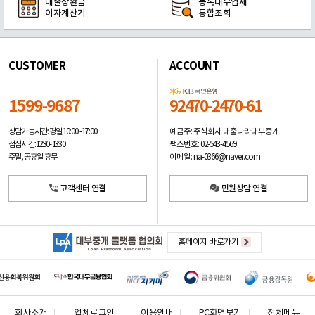
대출상환금
등록대부업체
이자계산기
통합조회
CUSTOMER
ACCOUNT
1599-9687
92470-2470-61
예금주: 주식회사 대출나라대부중개
상담가능시간: 평일
10:00 -17:00
팩스번호: 02-543-4569
점심시간: 12:30 - 13:30
이메일: na-0366@naver.com
주말, 공휴일 휴무
고객센터 연결
민원상담 연결
홈페이지 바로가기
회사소개
업체로그인
이용안내
PC화면보기
전체메뉴