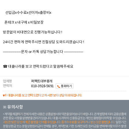
선입금x수수료x선이자x출장비x
폰테크 x 내구제 x 비밀보장
방문없이 비대면으로 진행가능하십니다 !
24시간 편하게 연락주시면 친절상담 도와드리겠습니다 !
------------------문자 or 카톡 상담가능합니다 -------------------
☎ 대출나라를 보고 연락드렸다고 말씀해주세요
업체명
퍼팩트대부중개
연락처
010-3928-5691
통화하기
대출나라를 보고 연락드렸다고 하시면 보다 상담이 쉬워집니다.
※ 유의사항
계약을 체결하기 전에 자세한 내용은 상품설명서와 약관을 읽어보시기 바랍니다. 관계 법령에 따라 금융상품에
관한 중요 사항을 설명받을 권리가 있습니다. 대 출 시 귀하의 신용등급 또는 개인신용평점이 하락할 수 있습니다.
과도한 빚은 당신 에게 큰 불행을 안겨줄 수 있습니다. 중개수수료를 요구하거나 받는 것은 불법입니다.
일정 기간
분할상환금 또는 분할상환원리금이 연체될 경우, 계약만료 기한 도래전 모든 원리금을 변제해야할 의무가 발생