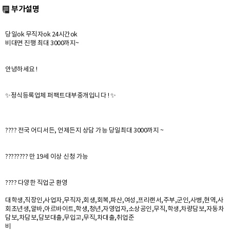
부가설명
당일ok 무직자ok 24시간ok
비대면 진행 최대 3000까지~
안녕하세요 !
✨정식등록업체 퍼팩트대부중개입니다 ! ✨
???? 전국 어디서든, 언제든지 상담 가능 당일최대 3000까지 ~
????‍???? 만 19세 이상 신청 가능
???? 다양한 직업군 환영
대학생,직장인,사업자,무직자,회생,회복,파산,여성,프리랜서,주부,군인,사병,현역,사
회초년생,알바,아르바이트,학생,청년,자영업자,소상공인,무직,학생,차량담보,자동차
담보,차담보,담보대출,무입고,무직,차대출,취업준
비