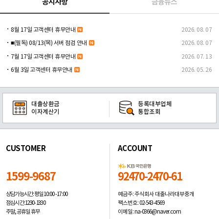
공지사항
금융뉴스
8월 17일 고객센터 휴무안내
2026. 08. 07
■(필독) 08/13(목) 서버 점검 안내
2026. 08. 07
7월 17일 고객센터 휴무안내
2026. 07. 13
6월 3일 고객센터 휴무안내
2026. 05. 26
대출상환금
등록대부업체
이자계산기
통합조회
CUSTOMER
ACCOUNT
1599-9687
92470-2470-61
예금주: 주식회사 대출나라대부중개
상담가능시간: 평일
10:00 -17:00
팩스번호: 02-543-4569
점심시간: 12:30 - 13:30
이메일: na-0366@naver.com
주말, 공휴일 휴무