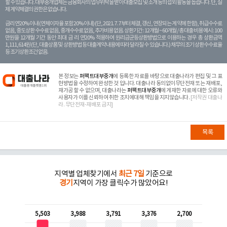
할 수 있습니다. 대부중개업체는 금융회사의 업무위탁을 받아 대출모집 및 소개 등의 섭외 활동을 돕습니다. 단, 실
제 계약체결의 권한은 없습니다.
금리 연20% 이내 (연체이자율 포함 20% 이내) (단, 2021. 7. 7부터 체결, 갱신, 연장되는 계 약에 한함), 취급수수료
없음, 중도상환 수수료 없음, 중개수수료 없음, 추가비용 없음. 상환기간 : 12개월 ~ 60개월 / 총 대출 비용 예시 : 100
만원을 12개월 기간 동안 최대 금 리 연20% 적용하여 원리금균등상환방법으로 이용하는 경우 총 상환금액
1,111,614원 (단, 대출상품 및 상환방법 등 대출계약 내용에 따라 달라질 수 있습니다.) 채무의 조기 상환수수료율
등 조기상환조건 없음.
본 정보는
퍼팩트대부중개
에 등록한 자료를 바탕으로 대출나라가 편집 및 그 표
현방법을 수정하여 완성한 것 입니다. 대출나라 동의없이무단전재 또는 재배포,
재가공 할 수 없으며, 대출나라는
퍼팩트대부중개
에 게재한 자료에 대한 오류와
사용자가 이를 신뢰하여 취한 조치에대해 책임을 지지않습니다.
[저작권 대출나
라. 무단전재-재배포 금지]
목록
지역별 업체찾기에서
최근 7일
기준으로
경기
지역이 가장 클릭수가 많았어요!
5,503
3,988
3,791
3,376
2,700