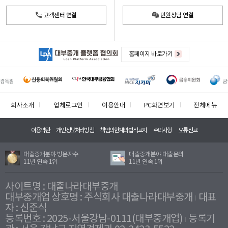
고객센터 연결
민원상담 연결
홈페이지 바로가기
회사소개
업체로그인
이용안내
PC화면보기
전체메뉴
이용약관
개인정보처리방침
책임의한계와법적고지
주의사항
오류신고
대출중개분야 방문자수
대출중개분야 대출문의
11년 연속 1위
11년 연속 1위
사이트명 : 대출나라대부중개
대부중개업 상호명 : 주식회사 대출나라대부중개
대표
자 : 신준식
등록번호 : 2025-서울강남-0111(대부중개업)
등록기