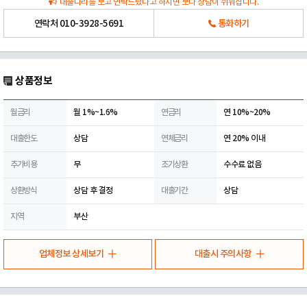
대출나라를 보고 연락드렸다고 하시면 보다 상담이 쉬워집니다.
연락처
010-3928-5691
통화하기
상품정보
월금리
월 1%~1.6%
연금리
연 10%~20%
대출한도
상담
연체금리
연 20% 이내
추가비용
무
조기상환
수수료 없음
상환방식
상담 후 결정
대출기간
상담
지역
부산
업체정보 상세보기
대출시 주의사항