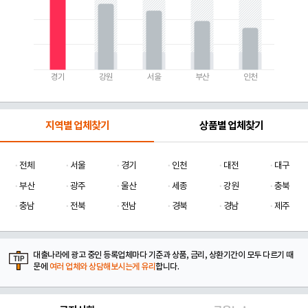
경기
강원
서울
부산
인천
지역별 업체찾기
상품별 업체찾기
전체
서울
경기
인천
대전
대구
부산
광주
울산
세종
강원
충북
충남
전북
전남
경북
경남
제주
대출나라에 광고 중인 등록업체마다 기준과 상품, 금리, 상환기간이 모두 다르기 때
문에
여러 업체와 상담해보시는게 유리
합니다.