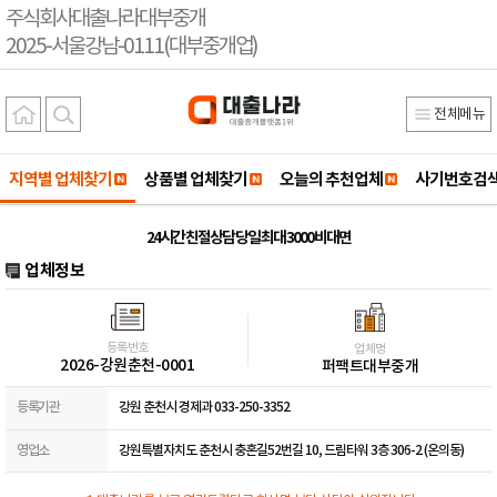
주식회사대출나라대부중개
2025-서울강남-0111(대부중개업)
전체메뉴
지역별 업체찾기
상품별 업체찾기
오늘의 추천업체
사기번호검
24시간 친절상담 당일 최대 3000 비대면
업체정보
등록번호
업체명
2026-강원춘천-0001
퍼팩트대부중개
등록기관
강원 춘천시 경제과 033-250-3352
영업소
강원특별자치도 춘천시 충혼길52번길 10, 드림타워 3층 306-2 (온의동)