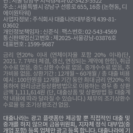
관 : 서울 강남구 지역경제과 02-3423-5522
주소 : 서울특별시 강남구 선릉로 655, 16층 (논현동, 디
에이원타워)
사업자정보 : 주식회사 대출나라대부중개 439-81-
03602
개인정보책임자 : 신준식
팩스번호: 02-543-4569
통신판매업신고번호 : 제2025-서울강남-03876호
대표번호 : 1599-9687
금리 연20% 이내 (연체이자율 포함 20% 이내)(단,
2021. 7. 7부터 체결, 갱신, 연장되는 계약에 한함), 취급
수수료 없음, 중도상환 수수료 없음, 중개수수료 없음, 추
가비용 없음. 상환기간 : 12개월 ~ 60개월 / 총 대출 비용
예시 : 100만원을 12개월 기간 동안 최대 금리 연20% 적
용하여 원리금균등상환방법으로 이용하는 경우 총 상환
금액 1,111,614원 (단, 대출상품 및 상환방법 등 대출계
약 내용에 따라 달라질 수 있습니다.) 채무의 조기상환수
수료율 등 조기상환조건 없음.
대출나라는 광고 플랫폼만 제공할 뿐 직접적인 대출 및
중개를 하지 않으며 금융위원회, 지자체 정식 대부업(중
개업 포함) 등록 업체만 광고 등록 합니다. 대출나라에 기