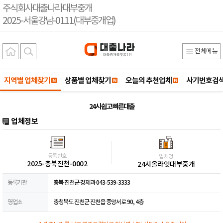
주식회사대출나라대부중개
2025-서울강남-0111(대부중개업)
전체메뉴
지역별 업체찾기
상품별 업체찾기
오늘의 추천업체
사기번호검
24시 쉽고 빠른대출
업체정보
등록번호
업체명
2025-충북진천-0002
24시올라잇대부중개
등록기관
충북 진천군 경제과 043-539-3333
영업소
충청북도 진천군 진천읍 중앙서로 90, 4층