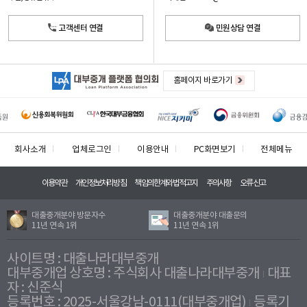
고객센터 연결
민원상담 연결
홈페이지 바로가기
회사소개
업체로그인
이용안내
PC화면보기
전체메뉴
이용약관
개인정보처리방침
책임의한계와법적고지
주의사항
오류신고
대출중개분야 방문자수
대출중개분야 대출문의
11년 연속 1위
11년 연속 1위
사이트명 : 대출나라대부중개
대부중개업 상호명 : 주식회사 대출나라대부중개
대표
자 : 신준식
등록번호 : 2025-서울강남-0111(대부중개업)
등록기