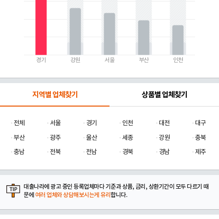
경기
강원
서울
부산
인천
지역별 업체찾기
상품별 업체찾기
전체
서울
경기
인천
대전
대구
부산
광주
울산
세종
강원
충북
충남
전북
전남
경북
경남
제주
대출나라에 광고 중인 등록업체마다 기준과 상품, 금리, 상환기간이 모두 다르기 때
문에
여러 업체와 상담해보시는게 유리
합니다.