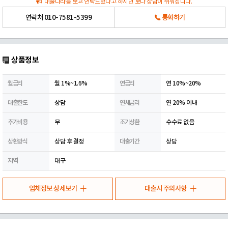
대출나라를 보고 연락드렸다고 하시면 보다 상담이 쉬워집니다.
연락처
010-7581-5399
통화하기
상품정보
월금리
월 1%~1.6%
연금리
연 10%~20%
대출한도
상담
연체금리
연 20% 이내
추가비용
무
조기상환
수수료 없음
상환방식
상담 후 결정
대출기간
상담
지역
대구
업체정보 상세보기
대출시 주의사항