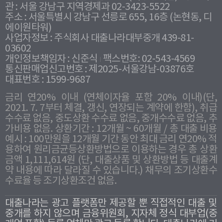
관 : 서울 강남구 지역경제과 02-3423-5522
주소 : 서울특별시 강남구 선릉로 655, 16층 (논현동, 디
에이원타워)
사업자정보 : 주식회사 대출나라대부중개 439-81-
03602
개인정보책임자 : 신준식
팩스번호: 02-543-4569
통신판매업신고번호 : 제2025-서울강남-03876호
대표번호 : 1599-9687
금리 연20% 이내 (연체이자율 포함 20% 이내)(단,
2021. 7. 7부터 체결, 갱신, 연장되는 계약에 한함), 취급
수수료 없음, 중도상환 수수료 없음, 중개수수료 없음, 추
가비용 없음. 상환기간 : 12개월 ~ 60개월 / 총 대출 비용
예시 : 100만원을 12개월 기간 동안 최대 금리 연20% 적
용하여 원리금균등상환방법으로 이용하는 경우 총 상환
금액 1,111,614원 (단, 대출상품 및 상환방법 등 대출계
약 내용에 따라 달라질 수 있습니다.) 채무의 조기상환수
수료율 등 조기상환조건 없음.
대출나라는 광고 플랫폼만 제공할 뿐 직접적인 대출 및
중개를 하지 않으며 금융위원회, 지자체 정식 대부업(중