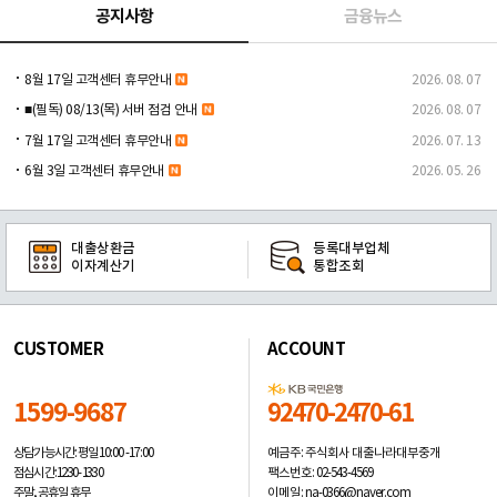
공지사항
금융뉴스
8월 17일 고객센터 휴무안내
2026. 08. 07
■(필독) 08/13(목) 서버 점검 안내
2026. 08. 07
7월 17일 고객센터 휴무안내
2026. 07. 13
6월 3일 고객센터 휴무안내
2026. 05. 26
대출상환금
등록대부업체
이자계산기
통합조회
CUSTOMER
ACCOUNT
1599-9687
92470-2470-61
예금주: 주식회사 대출나라대부중개
상담가능시간: 평일
10:00 -17:00
팩스번호: 02-543-4569
점심시간: 12:30 - 13:30
이메일: na-0366@naver.com
주말, 공휴일 휴무