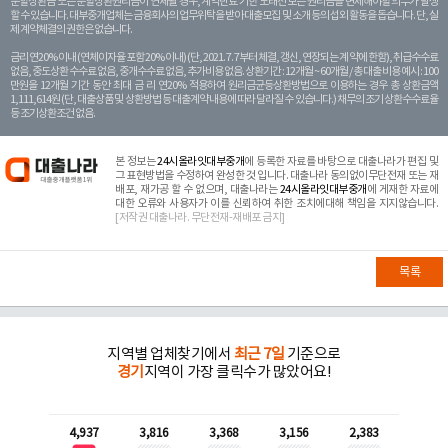
분할상환금 또는 분할상환원리금이 연체될 경우, 계약만료 기한 도래전 모든 원리금을 변제해야할 의무가 발생
할 수 있습니다. 대부중개업체는 금융회사의 업무위탁을 받아 대출모집 및 소개 등의 섭외 활동을 돕습니다. 단, 실
제 계약체결의 권한은 없습니다.
금리 연20% 이내 (연체이자율 포함 20% 이내) (단, 2021. 7. 7부터 체결, 갱신, 연장되는 계 약에 한함), 취급수수료
없음, 중도상환 수수료 없음, 중개수수료 없음, 추가비용 없음. 상환기간 : 12개월 ~ 60개월 / 총 대출 비용 예시 : 100
만원을 12개월 기간 동안 최대 금 리 연20% 적용하여 원리금균등상환방법으로 이용하는 경우 총 상환금액
1,111,614원 (단, 대출상품 및 상환방법 등 대출계약 내용에 따라 달라질 수 있습니다.) 채무의 조기 상환수수료율
등 조기상환조건 없음.
본 정보는
24시올라잇대부중개
에 등록한 자료를 바탕으로 대출나라가 편집 및
그 표현방법을 수정하여 완성한 것 입니다. 대출나라 동의없이무단전재 또는 재
배포, 재가공 할 수 없으며, 대출나라는
24시올라잇대부중개
에 게재한 자료에
대한 오류와 사용자가 이를 신뢰하여 취한 조치에대해 책임을 지지않습니다.
[저작권 대출나라. 무단전재-재배포 금지]
목록
지역별 업체찾기에서
최근 7일
기준으로
경기
지역이 가장 클릭수가 많았어요!
4,937
3,816
3,368
3,156
2,383