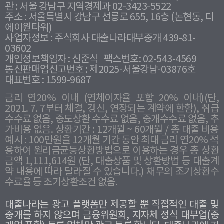
관 : 서울 강남구 지역경제과 02-3423-5522
주소 : 서울특별시 강남구 선릉로 655, 16층 (논현동, 디
에이원타워)
사업자정보 : 주식회사 대출나라대부중개 439-81-
03602
개인정보책임자 : 신준식
팩스번호: 02-543-4569
통신판매업신고번호 : 제2025-서울강남-03876호
대표번호 : 1599-9687
금리 연20% 이내 (연체이자율 포함 20% 이내)(단,
2021. 7. 7부터 체결, 갱신, 연장되는 계약에 한함), 취급
수수료 없음, 중도상환 수수료 없음, 중개수수료 없음, 추
가비용 없음. 상환기간 : 12개월 ~ 60개월 / 총 대출 비용
예시 : 100만원을 12개월 기간 동안 최대 금리 연20% 적
용하여 원리금균등상환방법으로 이용하는 경우 총 상환
금액 1,111,614원 (단, 대출상품 및 상환방법 등 대출계
약 내용에 따라 달라질 수 있습니다.) 채무의 조기상환수
수료율 등 조기상환조건 없음.
대출나라는 광고 플랫폼만 제공할 뿐 직접적인 대출 및
중개를 하지 않으며 금융위원회, 지자체 정식 대부업(중