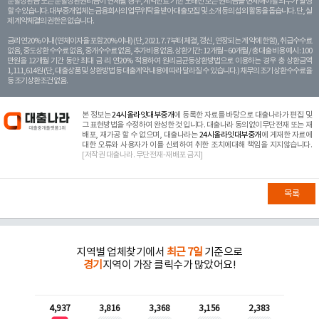
분할상환금 또는 분할상환원리금이 연체될 경우, 계약만료 기한 도래전 모든 원리금을 변제해야할 의무가 발생
할 수 있습니다. 대부중개업체는 금융회사의 업무위탁을 받아 대출모집 및 소개 등의 섭외 활동을 돕습니다. 단, 실
제 계약체결의 권한은 없습니다.
금리 연20% 이내 (연체이자율 포함 20% 이내) (단, 2021. 7. 7부터 체결, 갱신, 연장되는 계 약에 한함), 취급수수료
없음, 중도상환 수수료 없음, 중개수수료 없음, 추가비용 없음. 상환기간 : 12개월 ~ 60개월 / 총 대출 비용 예시 : 100
만원을 12개월 기간 동안 최대 금 리 연20% 적용하여 원리금균등상환방법으로 이용하는 경우 총 상환금액
1,111,614원 (단, 대출상품 및 상환방법 등 대출계약 내용에 따라 달라질 수 있습니다.) 채무의 조기 상환수수료율
등 조기상환조건 없음.
본 정보는
24시올라잇대부중개
에 등록한 자료를 바탕으로 대출나라가 편집 및
그 표현방법을 수정하여 완성한 것 입니다. 대출나라 동의없이무단전재 또는 재
배포, 재가공 할 수 없으며, 대출나라는
24시올라잇대부중개
에 게재한 자료에
대한 오류와 사용자가 이를 신뢰하여 취한 조치에대해 책임을 지지않습니다.
[저작권 대출나라. 무단전재-재배포 금지]
목록
지역별 업체찾기에서
최근 7일
기준으로
경기
지역이 가장 클릭수가 많았어요!
4,937
3,816
3,368
3,156
2,383