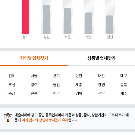
경기
강원
서울
부산
인천
지역별 업체찾기
상품별 업체찾기
전체
서울
경기
인천
대전
대구
부산
광주
울산
세종
강원
충북
충남
전북
전남
경북
경남
제주
대출나라에 광고 중인 등록업체마다 기준과 상품, 금리, 상환기간이 모두 다르기 때
문에
여러 업체와 상담해보시는게 유리
합니다.