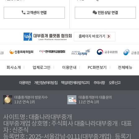
고객센터 연결
민원상담 연결
홈페이지 바로가기
회사소개
업체로그인
이용안내
PC화면보기
전체메뉴
이용약관
개인정보처리방침
책임의한계와법적고지
주의사항
오류신고
대출중개분야 방문자수
대출중개분야 대출문의
11년 연속 1위
11년 연속 1위
사이트명 : 대출나라대부중개
대부중개업 상호명 : 주식회사 대출나라대부중개
대표
자 : 신준식
등록번호 : 2025-서울강남-0111(대부중개업)
등록기