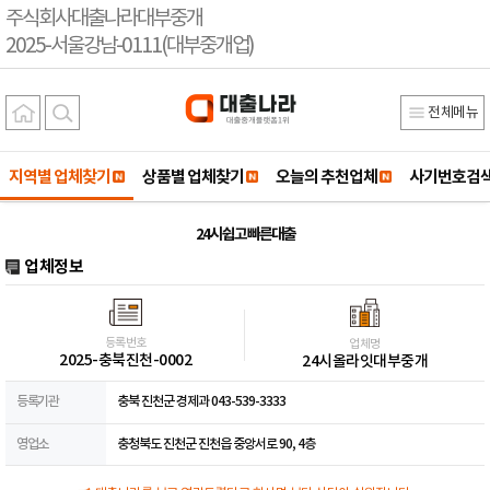
주식회사대출나라대부중개
2025-서울강남-0111(대부중개업)
전체메뉴
지역별 업체찾기
상품별 업체찾기
오늘의 추천업체
사기번호검
24시 쉽고 빠른대출
업체정보
등록번호
업체명
2025-충북진천-0002
24시올라잇대부중개
등록기관
충북 진천군 경제과 043-539-3333
영업소
충청북도 진천군 진천읍 중앙서로 90, 4층