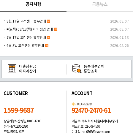
공지사항
금융뉴스
8월 17일 고객센터 휴무안내
2026. 08. 07
■(필독) 08/13(목) 서버 점검 안내
2026. 08. 07
7월 17일 고객센터 휴무안내
2026. 07. 13
6월 3일 고객센터 휴무안내
2026. 05. 26
대출상환금
등록대부업체
이자계산기
통합조회
CUSTOMER
ACCOUNT
1599-9687
92470-2470-61
예금주: 주식회사 대출나라대부중개
상담가능시간: 평일
10:00 -17:00
팩스번호: 02-543-4569
점심시간: 12:30 - 13:30
이메일: na-0366@naver.com
주말, 공휴일 휴무