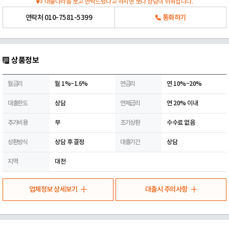
대출나라를 보고 연락드렸다고 하시면 보다 상담이 쉬워집니다.
연락처
010-7581-5399
통화하기
상품정보
월금리
월 1%~1.6%
연금리
연 10%~20%
대출한도
상담
연체금리
연 20% 이내
추가비용
무
조기상환
수수료 없음
상환방식
상담 후 결정
대출기간
상담
지역
대전
업체정보 상세보기
대출시 주의사항