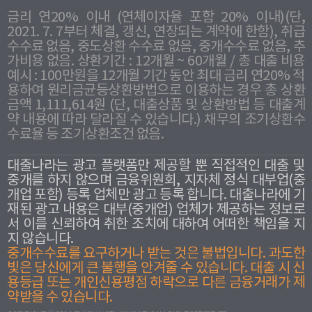
금리 연20% 이내 (연체이자율 포함 20% 이내)(단,
2021. 7. 7부터 체결, 갱신, 연장되는 계약에 한함), 취급
수수료 없음, 중도상환 수수료 없음, 중개수수료 없음, 추
가비용 없음. 상환기간 : 12개월 ~ 60개월 / 총 대출 비용
예시 : 100만원을 12개월 기간 동안 최대 금리 연20% 적
용하여 원리금균등상환방법으로 이용하는 경우 총 상환
금액 1,111,614원 (단, 대출상품 및 상환방법 등 대출계
약 내용에 따라 달라질 수 있습니다.) 채무의 조기상환수
수료율 등 조기상환조건 없음.
대출나라는 광고 플랫폼만 제공할 뿐 직접적인 대출 및
중개를 하지 않으며 금융위원회, 지자체 정식 대부업(중
개업 포함) 등록 업체만 광고 등록 합니다. 대출나라에 기
재된 광고 내용은 대부(중개업) 업체가 제공하는 정보로
서 이를 신뢰하여 취한 조치에 대하여 어떠한 책임을 지
지 않습니다.
중개수수료를 요구하거나 받는 것은 불법입니다. 과도한
빛은 당신에게 큰 불행을 안겨줄 수 있습니다. 대출 시 신
용등급 또는 개인신용평점 하락으로 다른 금융거래가 제
약받을 수 있습니다.