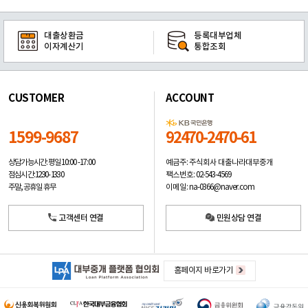
대출상환금
등록대부업체
이자계산기
통합조회
CUSTOMER
ACCOUNT
1599-9687
92470-2470-61
예금주: 주식회사 대출나라대부중개
상담가능시간: 평일
10:00 -17:00
팩스번호: 02-543-4569
점심시간: 12:30 - 13:30
이메일: na-0366@naver.com
주말, 공휴일 휴무
고객센터 연결
민원상담 연결
홈페이지 바로가기