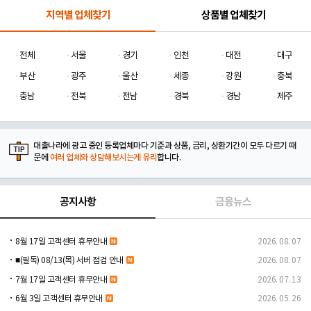
지역별 업체찾기
상품별 업체찾기
전체
서울
경기
인천
대전
대구
부산
광주
울산
세종
강원
충북
충남
전북
전남
경북
경남
제주
대출나라에 광고 중인 등록업체마다 기준과 상품, 금리, 상환기간이 모두 다르기 때
문에
여러 업체와 상담해보시는게 유리
합니다.
공지사항
금융뉴스
8월 17일 고객센터 휴무안내
2026. 08. 07
■(필독) 08/13(목) 서버 점검 안내
2026. 08. 07
7월 17일 고객센터 휴무안내
2026. 07. 13
6월 3일 고객센터 휴무안내
2026. 05. 26