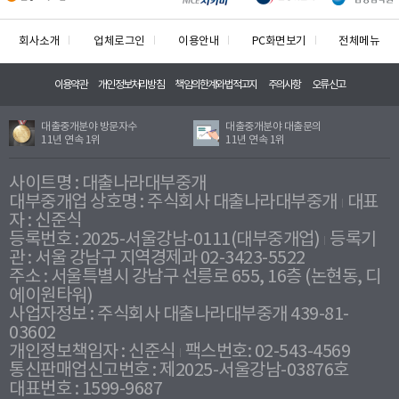
회사소개
업체로그인
이용안내
PC화면보기
전체메뉴
이용약관
개인정보처리방침
책임의한계와법적고지
주의사항
오류신고
대출중개분야 방문자수
대출중개분야 대출문의
11년 연속 1위
11년 연속 1위
사이트명 : 대출나라대부중개
대부중개업 상호명 : 주식회사 대출나라대부중개
대표
자 : 신준식
등록번호 : 2025-서울강남-0111(대부중개업)
등록기
관 : 서울 강남구 지역경제과 02-3423-5522
주소 : 서울특별시 강남구 선릉로 655, 16층 (논현동, 디
에이원타워)
사업자정보 : 주식회사 대출나라대부중개 439-81-
03602
개인정보책임자 : 신준식
팩스번호: 02-543-4569
통신판매업신고번호 : 제2025-서울강남-03876호
대표번호 : 1599-9687