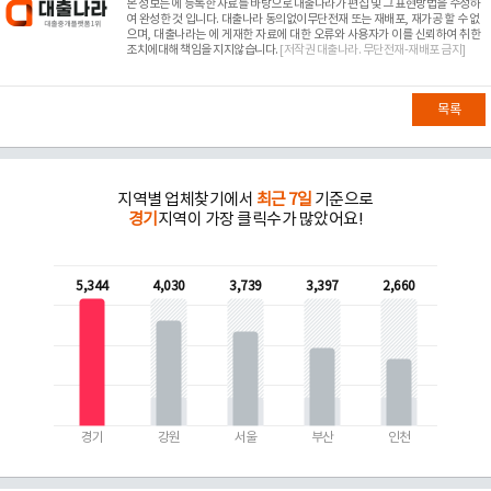
본 정보는
에 등록한 자료를 바탕으로 대출나라가 편집 및 그 표현방법을 수정하
여 완성한 것 입니다. 대출나라 동의없이무단전재 또는 재배포, 재가공 할 수 없
으며, 대출나라는
에 게재한 자료에 대한 오류와 사용자가 이를 신뢰하여 취한
조치에대해 책임을 지지않습니다.
[저작권 대출나라. 무단전재-재배포 금지]
목록
지역별 업체찾기에서
최근 7일
기준으로
경기
지역이 가장 클릭수가 많았어요!
5,344
4,030
3,739
3,397
2,660
경기
강원
서울
부산
인천