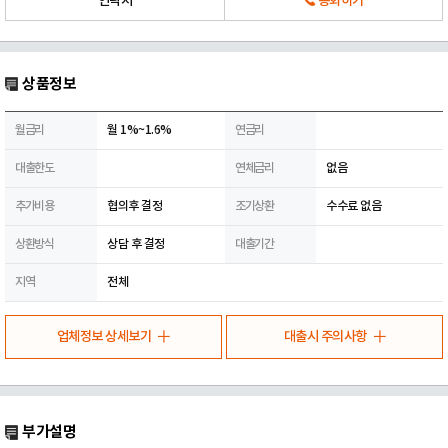
연락처
통화하기
상품정보
월금리
월 1%~1.6%
연금리
대출한도
연체금리
없음
추가비용
협의후 결정
조기상환
수수료 없음
상환방식
상담 후 결정
대출기간
지역
전체
업체정보 상세보기
대출시 주의사항
부가설명