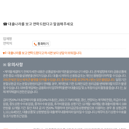
☎ 대출나라를 보고 연락드렸다고 말씀해주세요
업체명
연락처
통화하기
대출나라를 보고 연락드렸다고 하시면 보다 상담이 쉬워집니다.
※ 유의사항
계약을 체결하기 전에 자세한 내용은 상품설명서와 약관을 읽어보시기 바랍니다. 관계 법령에 따라 금융상품에
관한 중요 사항을 설명받을 권리가 있습니다. 대 출 시 귀하의 신용등급 또는 개인신용평점이 하락할 수 있습니다.
과도한 빚은 당신 에게 큰 불행을 안겨줄 수 있습니다. 중개수수료를 요구하거나 받는 것은 불법입니다.
일정 기간
분할상환금 또는 분할상환원리금이 연체될 경우, 계약만료 기한 도래전 모든 원리금을 변제해야할 의무가 발생
할 수 있습니다. 대부중개업체는 금융회사의 업무위탁을 받아 대출모집 및 소개 등의 섭외 활동을 돕습니다. 단, 실
제 계약체결의 권한은 없습니다.
금리 연20% 이내 (연체이자율 포함 20% 이내) (단, 2021. 7. 7부터 체결, 갱신, 연장되는 계 약에 한함), 취급수수료
없음, 중도상환 수수료 없음, 중개수수료 없음, 추가비용 없음. 상환기간 : 12개월 ~ 60개월 / 총 대출 비용 예시 : 100
만원을 12개월 기간 동안 최대 금 리 연20% 적용하여 원리금균등상환방법으로 이용하는 경우 총 상환금액
1,111,614원 (단, 대출상품 및 상환방법 등 대출계약 내용에 따라 달라질 수 있습니다.) 채무의 조기 상환수수료율
등 조기상환조건 없음.