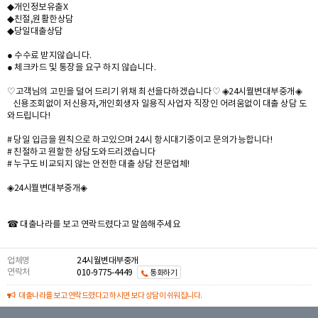
◆개인정보유출X
◆친절,원활한상담
◆당일대출상담
● 수수료 받지않습니다.
● 체크카드 및 통장을 요구 하지 않습니다.
♡고객님의 고민을 덜어 드리기 위채 최선을다하겠습니다♡ ◈24시월변대부중개◈
신용조회없이 저신용자,개인회생자 일용직 사업자 직장인 어려움없이 대출 상담 도
와드립니다!
# 당일 입금을 원칙으로 하고있으며 24시 항시대기중이고 문의가능합니다!
# 친절하고 원할한 상담도와드리겠습니다
# 누구도 비교되지 않는 안전한 대출 상담 전문업체!
◈24시월변대부중개◈
☎ 대출나라를 보고 연락드렸다고 말씀해주세요
업체명
24시월변대부중개
연락처
010-9775-4449
통화하기
대출나라를 보고 연락드렸다고 하시면 보다 상담이 쉬워집니다.