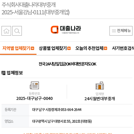
주식회사대출나라대부중개
2025-서울강남-0111(대부중개업)
전체메뉴
지역별 업체찾기
상품별 업체찾기
오늘의 추천업체
사기번호검
전국 24시당일 입금OK 비대면 문자도OK
업체정보
등록번호
업체명
2025-대구남구-0040
24시월변대부중개
등록기관
대구 남구 시장경제과 053-664-2644
영업소
대구광역시 남구 대명서로 55, 202호 (대명동)