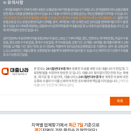
※ 유의사항
계약을 체결하기 전에 자세한 내용은 상품설명서와 약관을 읽어보시기 바랍니다. 관계 법령에 따라 금융상품에
관한 중요 사항을 설명받을 권리가 있습니다. 대 출 시 귀하의 신용등급 또는 개인신용평점이 하락할 수 있습니다.
과도한 빚은 당신 에게 큰 불행을 안겨줄 수 있습니다. 중개수수료를 요구하거나 받는 것은 불법입니다.
일정 기간
분할상환금 또는 분할상환원리금이 연체될 경우, 계약만료 기한 도래전 모든 원리금을 변제해야할 의무가 발생
할 수 있습니다. 대부중개업체는 금융회사의 업무위탁을 받아 대출모집 및 소개 등의 섭외 활동을 돕습니다. 단, 실
제 계약체결의 권한은 없습니다.
금리 연20% 이내 (연체이자율 포함 20% 이내) (단, 2021. 7. 7부터 체결, 갱신, 연장되는 계 약에 한함), 취급수수료
없음, 중도상환 수수료 없음, 중개수수료 없음, 추가비용 없음. 상환기간 : 12개월 ~ 60개월 / 총 대출 비용 예시 : 100
만원을 12개월 기간 동안 최대 금 리 연20% 적용하여 원리금균등상환방법으로 이용하는 경우 총 상환금액
1,111,614원 (단, 대출상품 및 상환방법 등 대출계약 내용에 따라 달라질 수 있습니다.) 채무의 조기 상환수수료율
등 조기상환조건 없음.
본 정보는
24시월변대부중개
에 등록한 자료를 바탕으로 대출나라가 편집 및 그
표현방법을 수정하여 완성한 것 입니다. 대출나라 동의없이무단전재 또는 재배
포, 재가공 할 수 없으며, 대출나라는
24시월변대부중개
에 게재한 자료에 대한
오류와 사용자가 이를 신뢰하여 취한 조치에대해 책임을 지지않습니다.
[저작권
대출나라. 무단전재-재배포 금지]
목록
지역별 업체찾기에서
최근 7일
기준으로
경기
지역이 가장 클릭수가 많았어요!