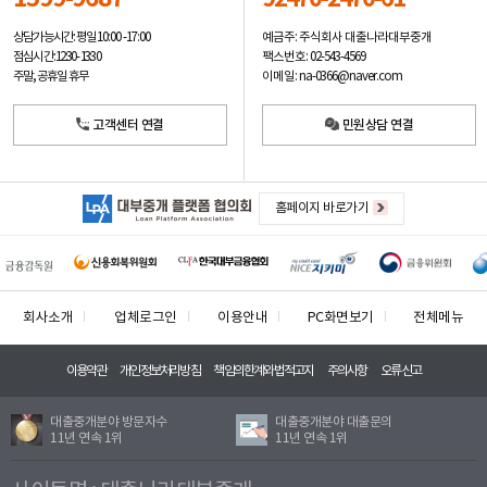
예금주: 주식회사 대출나라대부중개
상담가능시간: 평일
10:00 -17:00
팩스번호: 02-543-4569
점심시간: 12:30 - 13:30
이메일: na-0366@naver.com
주말, 공휴일 휴무
고객센터 연결
민원상담 연결
홈페이지 바로가기
회사소개
업체로그인
이용안내
PC화면보기
전체메뉴
이용약관
개인정보처리방침
책임의한계와법적고지
주의사항
오류신고
대출중개분야 방문자수
대출중개분야 대출문의
11년 연속 1위
11년 연속 1위