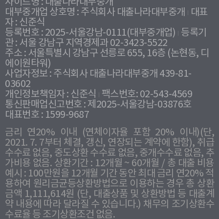
사이트명 : 대출나라대부중개
대부중개업 상호명 : 주식회사 대출나라대부중개
대표
자 : 신준식
등록번호 : 2025-서울강남-0111(대부중개업)
등록기
관 : 서울 강남구 지역경제과 02-3423-5522
주소 : 서울특별시 강남구 선릉로 655, 16층 (논현동, 디
에이원타워)
사업자정보 : 주식회사 대출나라대부중개 439-81-
03602
개인정보책임자 : 신준식
팩스번호: 02-543-4569
통신판매업신고번호 : 제2025-서울강남-03876호
대표번호 : 1599-9687
금리 연20% 이내 (연체이자율 포함 20% 이내)(단,
2021. 7. 7부터 체결, 갱신, 연장되는 계약에 한함), 취급
수수료 없음, 중도상환 수수료 없음, 중개수수료 없음, 추
가비용 없음. 상환기간 : 12개월 ~ 60개월 / 총 대출 비용
예시 : 100만원을 12개월 기간 동안 최대 금리 연20% 적
용하여 원리금균등상환방법으로 이용하는 경우 총 상환
금액 1,111,614원 (단, 대출상품 및 상환방법 등 대출계
약 내용에 따라 달라질 수 있습니다.) 채무의 조기상환수
수료율 등 조기상환조건 없음.