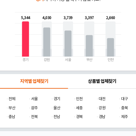
5,344
4,030
3,739
3,397
2,660
경기
강원
서울
부산
인천
지역별 업체찾기
상품별 업체찾기
전체
서울
경기
인천
대전
대구
부산
광주
울산
세종
강원
충북
충남
전북
전남
경북
경남
제주