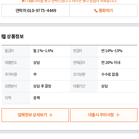
대출나라를 보고 연락드렸다고 하시면 보다 상담이 쉬워집니다.
연락처
010-9775-4449
통화하기
상품정보
월금리
월 1%~1.6%
연금리
연 10%~15%
대출한도
상담
연체금리
연 20% 이내
추가비용
무
조기상환
수수료 없음
상환방식
상담 후 결정
대출기간
상담
지역
경북
업체정보 상세보기
대출시 주의사항