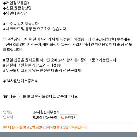
◆개인정보유출X
◆친절,원활한상담
◆당일대출상담
● 수수료 받지않습니다.
● 체크카드 및 통장을 요구 하지 않습니다.
♡고객님의 고민을 덜어 드리기 위채 최선을다하겠습니다♡ ◈24시월변대부중개◈
신용조회없이 저신용자,개인회생자 일용직 사업자 직장인 어려움없이 대출 상담 도
와드립니다!
# 당일 입금을 원칙으로 하고있으며 24시 항시대기중이고 문의가능합니다!
# 친절하고 원할한 상담도와드리겠습니다
# 누구도 비교되지 않는 안전한 대출 상담 전문업체!
◈24시월변대부중개◈
☎ 대출나라를 보고 연락드렸다고 말씀해주세요
업체명
24시월변대부중개
연락처
010-9775-4449
통화하기
대출나라를 보고 연락드렸다고 하시면 보다 상담이 쉬워집니다.