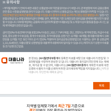
※ 유의사항
계약을 체결하기 전에 자세한 내용은 상품설명서와 약관을 읽어보시기 바랍니다. 관계 법령에 따라 금융상품에
관한 중요 사항을 설명받을 권리가 있습니다. 대 출 시 귀하의 신용등급 또는 개인신용평점이 하락할 수 있습니다.
과도한 빚은 당신 에게 큰 불행을 안겨줄 수 있습니다. 중개수수료를 요구하거나 받는 것은 불법입니다.
일정 기간
분할상환금 또는 분할상환원리금이 연체될 경우, 계약만료 기한 도래전 모든 원리금을 변제해야할 의무가 발생
할 수 있습니다. 대부중개업체는 금융회사의 업무위탁을 받아 대출모집 및 소개 등의 섭외 활동을 돕습니다. 단, 실
제 계약체결의 권한은 없습니다.
금리 연20% 이내 (연체이자율 포함 20% 이내) (단, 2021. 7. 7부터 체결, 갱신, 연장되는 계 약에 한함), 취급수수료
없음, 중도상환 수수료 없음, 중개수수료 없음, 추가비용 없음. 상환기간 : 12개월 ~ 60개월 / 총 대출 비용 예시 : 100
만원을 12개월 기간 동안 최대 금 리 연20% 적용하여 원리금균등상환방법으로 이용하는 경우 총 상환금액
1,111,614원 (단, 대출상품 및 상환방법 등 대출계약 내용에 따라 달라질 수 있습니다.) 채무의 조기 상환수수료율
등 조기상환조건 없음.
본 정보는
24시월변대부중개
에 등록한 자료를 바탕으로 대출나라가 편집 및 그
표현방법을 수정하여 완성한 것 입니다. 대출나라 동의없이무단전재 또는 재배
포, 재가공 할 수 없으며, 대출나라는
24시월변대부중개
에 게재한 자료에 대한
오류와 사용자가 이를 신뢰하여 취한 조치에대해 책임을 지지않습니다.
[저작권
대출나라. 무단전재-재배포 금지]
목록
지역별 업체찾기에서
최근 7일
기준으로
경기
지역이 가장 클릭수가 많았어요!