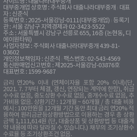
사이트명 : 대출나라대부중개
대부중개업 상호명 : 주식회사 대출나라대부중개
대표
자 : 신준식
등록번호 : 2025-서울강남-0111(대부중개업)
등록기
관 : 서울 강남구 지역경제과 02-3423-5522
주소 : 서울특별시 강남구 선릉로 655, 16층 (논현동, 디
에이원타워)
사업자정보 : 주식회사 대출나라대부중개 439-81-
03602
개인정보책임자 : 신준식
팩스번호: 02-543-4569
통신판매업신고번호 : 제2025-서울강남-03876호
대표번호 : 1599-9687
금리 연20% 이내 (연체이자율 포함 20% 이내)(단,
2021. 7. 7부터 체결, 갱신, 연장되는 계약에 한함), 취급
수수료 없음, 중도상환 수수료 없음, 중개수수료 없음, 추
가비용 없음. 상환기간 : 12개월 ~ 60개월 / 총 대출 비용
예시 : 100만원을 12개월 기간 동안 최대 금리 연20% 적
용하여 원리금균등상환방법으로 이용하는 경우 총 상환
금액 1,111,614원 (단, 대출상품 및 상환방법 등 대출계
약 내용에 따라 달라질 수 있습니다.) 채무의 조기상환수
수료율 등 조기상환조건 없음.