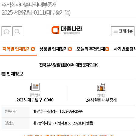
주식회사대출나라대부중개
2025-서울강남-0111(대부중개업)
전체메뉴
지역별 업체찾기
상품별 업체찾기
오늘의 추천업체
사기번호검
전국 24시당일 입금OK 비대면 문자도OK
업체정보
등록번호
업체명
2025-대구남구-0040
24시월변대부중개
등록기관
대구 남구 시장경제과 053-664-2644
영업소
대구광역시 남구 대명서로 55, 202호 (대명동)