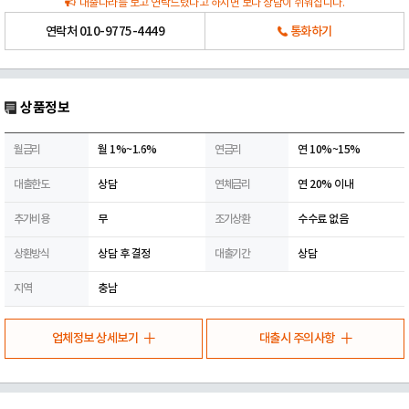
대출나라를 보고 연락드렸다고 하시면 보다 상담이 쉬워집니다.
연락처
010-9775-4449
통화하기
상품정보
월금리
월 1%~1.6%
연금리
연 10%~15%
대출한도
상담
연체금리
연 20% 이내
추가비용
무
조기상환
수수료 없음
상환방식
상담 후 결정
대출기간
상담
지역
충남
업체정보 상세보기
대출시 주의사항