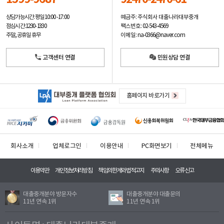
예금주: 주식회사 대출나라대부중개
상담가능시간: 평일
10:00 -17:00
팩스번호: 02-543-4569
점심시간: 12:30 - 13:30
이메일: na-0366@naver.com
주말, 공휴일 휴무
고객센터 연결
민원상담 연결
홈페이지 바로가기
회사소개
업체로그인
이용안내
PC화면보기
전체메뉴
이용약관
개인정보처리방침
책임의한계와법적고지
주의사항
오류신고
대출중개분야 방문자수
대출중개분야 대출문의
11년 연속 1위
11년 연속 1위