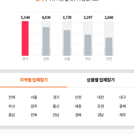
5,344
4,030
3,739
3,397
2,660
경기
강원
서울
부산
인천
지역별 업체찾기
상품별 업체찾기
전체
서울
경기
인천
대전
대구
부산
광주
울산
세종
강원
충북
충남
전북
전남
경북
경남
제주