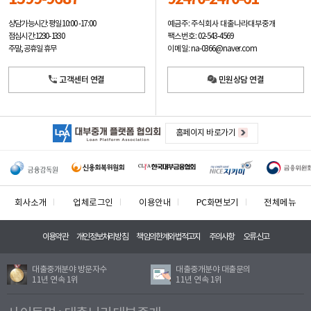
예금주: 주식회사 대출나라대부중개
상담가능시간: 평일
10:00 -17:00
팩스번호: 02-543-4569
점심시간: 12:30 - 13:30
이메일: na-0366@naver.com
주말, 공휴일 휴무
고객센터 연결
민원상담 연결
홈페이지 바로가기
회사소개
업체로그인
이용안내
PC화면보기
전체메뉴
이용약관
개인정보처리방침
책임의한계와법적고지
주의사항
오류신고
대출중개분야 방문자수
대출중개분야 대출문의
11년 연속 1위
11년 연속 1위