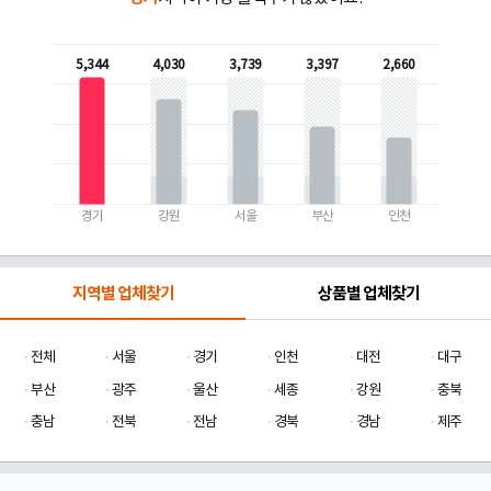
5,344
4,030
3,739
3,397
2,660
경기
강원
서울
부산
인천
지역별 업체찾기
상품별 업체찾기
전체
서울
경기
인천
대전
대구
부산
광주
울산
세종
강원
충북
충남
전북
전남
경북
경남
제주