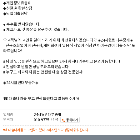
◆개인정보유출X
◆친절,원활한상담
◆당일대출상담
● 수수료 받지않습니다.
● 체크카드 및 통장을 요구 하지 않습니다.
♡고객님의 고민을 덜어 드리기 위채 최선을다하겠습니다♡ ◈24시월변대부중개◈
신용조회없이 저신용자,개인회생자 일용직 사업자 직장인 어려움없이 대출 상담 도
와드립니다!
# 당일 입금을 원칙으로 하고있으며 24시 항시대기중이고 문의가능합니다!
# 친절하고 원할한 상담도와드리겠습니다
# 누구도 비교되지 않는 안전한 대출 상담 전문업체!
◈24시월변대부중개◈
☎ 대출나라를 보고 연락드렸다고 말씀해주세요
업체명
24시월변대부중개
연락처
010-9775-4449
통화하기
대출나라를 보고 연락드렸다고 하시면 보다 상담이 쉬워집니다.