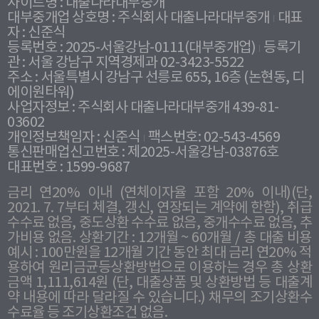
사이트명 : 대출나라대부중개
대부중개업 상호명 : 주식회사 대출나라대부중개
대표
자 : 신준식
등록번호 : 2025-서울강남-0111(대부중개업)
등록기
관 : 서울 강남구 지역경제과 02-3423-5522
주소 : 서울특별시 강남구 선릉로 655, 16층 (논현동, 디
에이원타워)
사업자정보 : 주식회사 대출나라대부중개 439-81-
03602
개인정보책임자 : 신준식
팩스번호: 02-543-4569
통신판매업신고번호 : 제2025-서울강남-03876호
대표번호 : 1599-9687
금리 연20% 이내 (연체이자율 포함 20% 이내)(단,
2021. 7. 7부터 체결, 갱신, 연장되는 계약에 한함), 취급
수수료 없음, 중도상환 수수료 없음, 중개수수료 없음, 추
가비용 없음. 상환기간 : 12개월 ~ 60개월 / 총 대출 비용
예시 : 100만원을 12개월 기간 동안 최대 금리 연20% 적
용하여 원리금균등상환방법으로 이용하는 경우 총 상환
금액 1,111,614원 (단, 대출상품 및 상환방법 등 대출계
약 내용에 따라 달라질 수 있습니다.) 채무의 조기상환수
수료율 등 조기상환조건 없음.