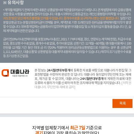
※ 유의사항
계약을 체결하기 전에 자세한 내용은 상품설명서와 약관을 읽어보시기 바랍니다. 관계 법령에 따라 금융상품에
관한 중요 사항을 설명받을 권리가 있습니다. 대 출 시 귀하의 신용등급 또는 개인신용평점이 하락할 수 있습니다.
과도한 빚은 당신 에게 큰 불행을 안겨줄 수 있습니다. 중개수수료를 요구하거나 받는 것은 불법입니다.
일정 기간
분할상환금 또는 분할상환원리금이 연체될 경우, 계약만료 기한 도래전 모든 원리금을 변제해야할 의무가 발생
할 수 있습니다. 대부중개업체는 금융회사의 업무위탁을 받아 대출모집 및 소개 등의 섭외 활동을 돕습니다. 단, 실
제 계약체결의 권한은 없습니다.
금리 연20% 이내 (연체이자율 포함 20% 이내) (단, 2021. 7. 7부터 체결, 갱신, 연장되는 계 약에 한함), 취급수수료
없음, 중도상환 수수료 없음, 중개수수료 없음, 추가비용 없음. 상환기간 : 12개월 ~ 60개월 / 총 대출 비용 예시 : 100
만원을 12개월 기간 동안 최대 금 리 연20% 적용하여 원리금균등상환방법으로 이용하는 경우 총 상환금액
1,111,614원 (단, 대출상품 및 상환방법 등 대출계약 내용에 따라 달라질 수 있습니다.) 채무의 조기 상환수수료율
등 조기상환조건 없음.
본 정보는
24시월변대부중개
에 등록한 자료를 바탕으로 대출나라가 편집 및 그
표현방법을 수정하여 완성한 것 입니다. 대출나라 동의없이무단전재 또는 재배
포, 재가공 할 수 없으며, 대출나라는
24시월변대부중개
에 게재한 자료에 대한
오류와 사용자가 이를 신뢰하여 취한 조치에대해 책임을 지지않습니다.
[저작권
대출나라. 무단전재-재배포 금지]
목록
지역별 업체찾기에서
최근 7일
기준으로
경기
지역이 가장 클릭수가 많았어요!