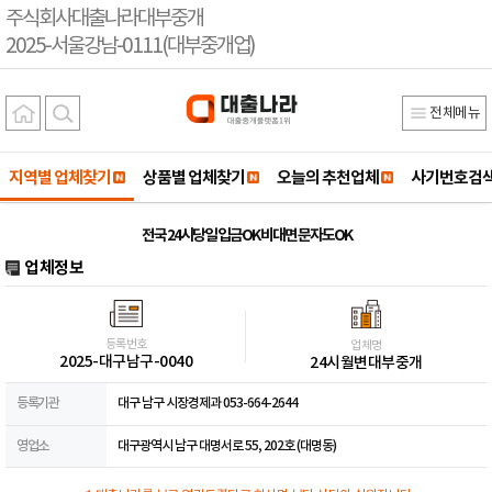
주식회사대출나라대부중개
2025-서울강남-0111(대부중개업)
전체메뉴
지역별 업체찾기
상품별 업체찾기
오늘의 추천업체
사기번호검
전국 24시당일 입금OK 비대면 문자도OK
업체정보
등록번호
업체명
2025-대구남구-0040
24시월변대부중개
등록기관
대구 남구 시장경제과 053-664-2644
영업소
대구광역시 남구 대명서로 55, 202호 (대명동)