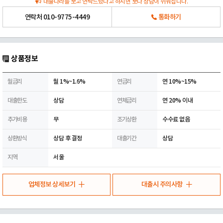
대출나라를 보고 연락드렸다고 하시면 보다 상담이 쉬워집니다.
연락처
010-9775-4449
통화하기
상품정보
월금리
월 1%~1.6%
연금리
연 10%~15%
대출한도
상담
연체금리
연 20% 이내
추가비용
무
조기상환
수수료 없음
상환방식
상담 후 결정
대출기간
상담
지역
서울
업체정보 상세보기
대출시 주의사항