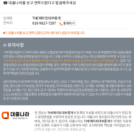
☎ 대출나라를 보고 연락드렸다고 말씀해주세요
업체명
THE메리트대부중개
연락처
010-9627-7207
통화하기
대출나라를 보고 연락드렸다고 하시면 보다 상담이 쉬워집니다.
※ 유의사항
계약을 체결하기 전에 자세한 내용은 상품설명서와 약관을 읽어보시기 바랍니다. 관계 법령에 따라 금융상품에
관한 중요 사항을 설명받을 권리가 있습니다. 대 출 시 귀하의 신용등급 또는 개인신용평점이 하락할 수 있습니다.
과도한 빚은 당신 에게 큰 불행을 안겨줄 수 있습니다. 중개수수료를 요구하거나 받는 것은 불법입니다.
일정 기간
분할상환금 또는 분할상환원리금이 연체될 경우, 계약만료 기한 도래전 모든 원리금을 변제해야할 의무가 발생
할 수 있습니다. 대부중개업체는 금융회사의 업무위탁을 받아 대출모집 및 소개 등의 섭외 활동을 돕습니다. 단, 실
제 계약체결의 권한은 없습니다.
금리 연20% 이내 (연체이자율 포함 20% 이내) (단, 2021. 7. 7부터 체결, 갱신, 연장되는 계 약에 한함), 취급수수료
없음, 중도상환 수수료 없음, 중개수수료 없음, 추가비용 없음. 상환기간 : 12개월 ~ 60개월 / 총 대출 비용 예시 : 100
만원을 12개월 기간 동안 최대 금 리 연20% 적용하여 원리금균등상환방법으로 이용하는 경우 총 상환금액
1,111,614원 (단, 대출상품 및 상환방법 등 대출계약 내용에 따라 달라질 수 있습니다.) 채무의 조기 상환수수료율
등 조기상환조건 없음.
본 정보는
THE메리트대부중개
에 등록한 자료를 바탕으로 대출나라가 편집 및
그 표현방법을 수정하여 완성한 것 입니다. 대출나라 동의없이무단전재 또는 재
배포, 재가공 할 수 없으며, 대출나라는
THE메리트대부중개
에 게재한 자료에
대한 오류와 사용자가 이를 신뢰하여 취한 조치에대해 책임을 지지않습니다.
[저작권 대출나라. 무단전재-재배포 금지]