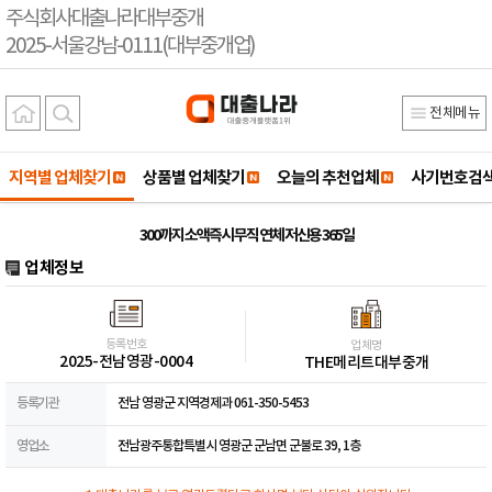
주식회사대출나라대부중개
2025-서울강남-0111(대부중개업)
전체메뉴
지역별 업체찾기
상품별 업체찾기
오늘의 추천업체
사기번호검
300까지 소액즉시 무직 연체 저신용 365일
업체정보
등록번호
업체명
2025-전남영광-0004
THE메리트대부중개
등록기관
전남 영광군 지역경제과 061-350-5453
영업소
전남광주통합특별시 영광군 군남면 군불로 39, 1층