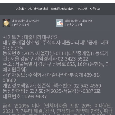
이용약관
개인정보처리방침
책임의한계와법적고지
주의사항
오류신고
대출중개분야 방문자수
대출중개분야 대출문의
11년 연속 1위
11년 연속 1위
사이트명 : 대출나라대부중개
대부중개업 상호명 : 주식회사 대출나라대부중개
대표
자 : 신준식
등록번호 : 2025-서울강남-0111(대부중개업)
등록기
관 : 서울 강남구 지역경제과 02-3423-5522
주소 : 서울특별시 강남구 선릉로 655, 16층 (논현동, 디
에이원타워)
사업자정보 : 주식회사 대출나라대부중개 439-81-
03602
개인정보책임자 : 신준식
팩스번호: 02-543-4569
통신판매업신고번호 : 제2025-서울강남-03876호
대표번호 : 1599-9687
금리 연20% 이내 (연체이자율 포함 20% 이내)(단,
2021. 7. 7부터 체결, 갱신, 연장되는 계약에 한함), 취급