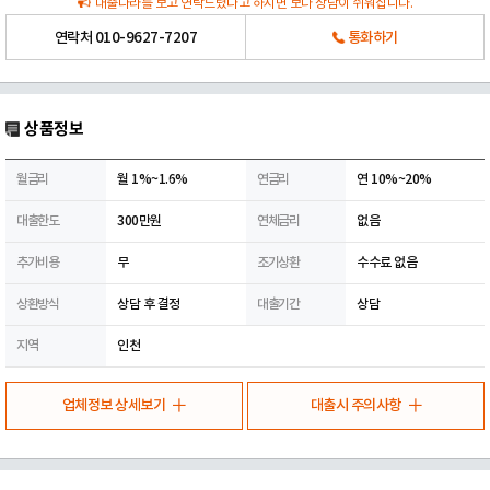
대출나라를 보고 연락드렸다고 하시면 보다 상담이 쉬워집니다.
연락처
010-9627-7207
통화하기
상품정보
월금리
월 1%~1.6%
연금리
연 10%~20%
대출한도
300만원
연체금리
없음
추가비용
무
조기상환
수수료 없음
상환방식
상담 후 결정
대출기간
상담
지역
인천
업체정보 상세보기
대출시 주의사항