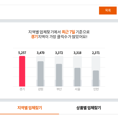
목록
지역별 업체찾기에서
최근 7일
기준으로
경기
지역이 가장 클릭수가 많았어요!
5,257
3,470
3,372
3,318
2,371
경기
강원
부산
서울
인천
지역별 업체찾기
상품별 업체찾기