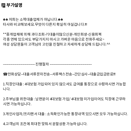
부가설명
♣♣ 저희는 소액대출업체가 아닙니다.♣♣
타사와 비교해보세요.무엇이 다른지 확실히 아실겁니다.!!!
**중개업체에 의해 과다조회-기대출이많으신분-개인회생-신용회복
각종 연체 있으셔도 부담가지지 마시고 가벼운 마음으로 전화주세요~
여성 상담원들이 고객님의 고민을 친철하고 자세하게 상담해 드립니다.^^
------------------------------- 진행절차 -----------------------------------------
☎전화상담--대출서류문자전송--서류팩스전송--간단심사--대출금입금완료!!!
1.직장인대출 : 4대보험 가입되어 있지 않으셔도 급여를 통장으로 수령하시면 가능합
니다.
2.주부님을 위한대출 : 남편분이 4대보험 가입/ 4대보험 미가입이어도 직장에 근무하
시면 가능하십니다.
3.개인사업자/프리랜서 대출 : 소득확인가능한 통장내역 있으시면 모두 가능하십니다.
4.고객님의 조건에 최대한 맞춰서 분할상환 가능하십니다.