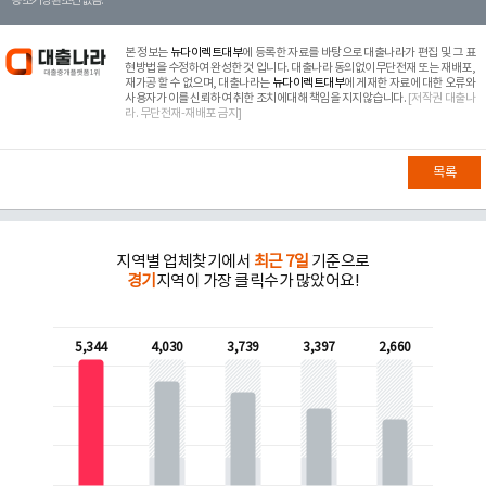
등 조기상환조건 없음.
본 정보는
뉴다이렉트대부
에 등록한 자료를 바탕으로 대출나라가 편집 및 그 표
현방법을 수정하여 완성한 것 입니다. 대출나라 동의없이무단전재 또는 재배포,
재가공 할 수 없으며, 대출나라는
뉴다이렉트대부
에 게재한 자료에 대한 오류와
사용자가 이를 신뢰하여 취한 조치에대해 책임을 지지않습니다.
[저작권 대출나
라. 무단전재-재배포 금지]
목록
지역별 업체찾기에서
최근 7일
기준으로
경기
지역이 가장 클릭수가 많았어요!
5,344
4,030
3,739
3,397
2,660