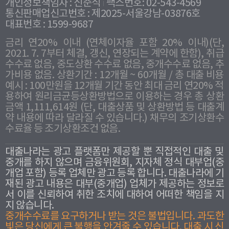
개인정보책임자 : 신준식
팩스번호: 02-543-4569
통신판매업신고번호 : 제2025-서울강남-03876호
대표번호 : 1599-9687
금리 연20% 이내 (연체이자율 포함 20% 이내)(단,
2021. 7. 7부터 체결, 갱신, 연장되는 계약에 한함), 취급
수수료 없음, 중도상환 수수료 없음, 중개수수료 없음, 추
가비용 없음. 상환기간 : 12개월 ~ 60개월 / 총 대출 비용
예시 : 100만원을 12개월 기간 동안 최대 금리 연20% 적
용하여 원리금균등상환방법으로 이용하는 경우 총 상환
금액 1,111,614원 (단, 대출상품 및 상환방법 등 대출계
약 내용에 따라 달라질 수 있습니다.) 채무의 조기상환수
수료율 등 조기상환조건 없음.
대출나라는 광고 플랫폼만 제공할 뿐 직접적인 대출 및
중개를 하지 않으며 금융위원회, 지자체 정식 대부업(중
개업 포함) 등록 업체만 광고 등록 합니다. 대출나라에 기
재된 광고 내용은 대부(중개업) 업체가 제공하는 정보로
서 이를 신뢰하여 취한 조치에 대하여 어떠한 책임을 지
지 않습니다.
중개수수료를 요구하거나 받는 것은 불법입니다. 과도한
빛은 당신에게 큰 불행을 안겨줄 수 있습니다. 대출 시 신