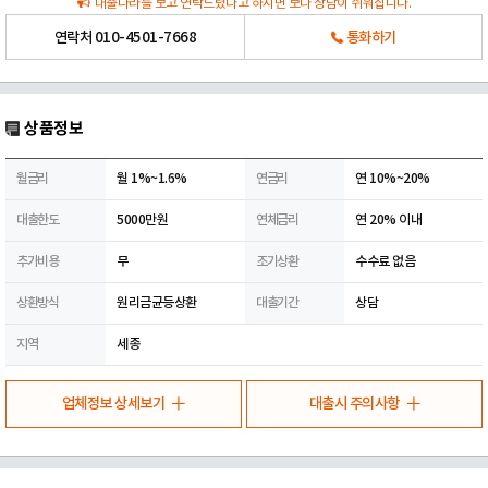
대출나라를 보고 연락드렸다고 하시면 보다 상담이 쉬워집니다.
연락처
010-4501-7668
통화하기
상품정보
월금리
월 1%~1.6%
연금리
연 10%~20%
대출한도
5000만원
연체금리
연 20% 이내
추가비용
무
조기상환
수수료 없음
상환방식
원리금균등상환
대출기간
상담
지역
세종
업체정보 상세보기
대출시 주의사항