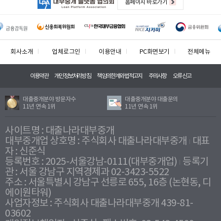
홈페이지 바로가기
회사소개
업체로그인
이용안내
PC화면보기
전체메뉴
이용약관
개인정보처리방침
책임의한계와법적고지
주의사항
오류신고
대출중개분야 방문자수
대출중개분야 대출문의
11년 연속 1위
11년 연속 1위
사이트명 : 대출나라대부중개
대부중개업 상호명 : 주식회사 대출나라대부중개
대표
자 : 신준식
등록번호 : 2025-서울강남-0111(대부중개업)
등록기
관 : 서울 강남구 지역경제과 02-3423-5522
주소 : 서울특별시 강남구 선릉로 655, 16층 (논현동, 디
에이원타워)
사업자정보 : 주식회사 대출나라대부중개 439-81-
03602