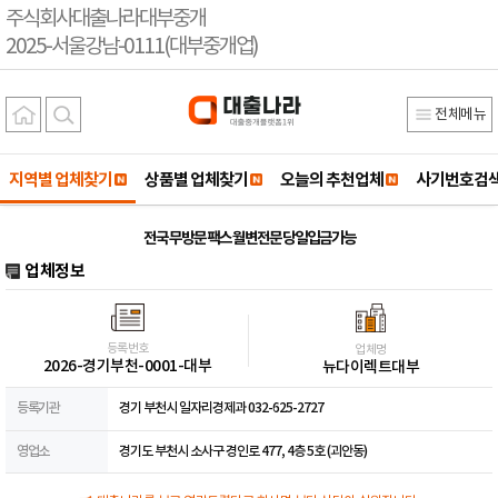
주식회사대출나라대부중개
2025-서울강남-0111(대부중개업)
전체메뉴
지역별 업체찾기
상품별 업체찾기
오늘의 추천업체
사기번호검
전국 무방문 팩스 월변전문 당일입금가능
업체정보
등록번호
업체명
2026-경기부천-0001-대부
뉴다이렉트대부
등록기관
경기 부천시 일자리경제과 032-625-2727
영업소
경기도 부천시 소사구 경인로 477, 4층 5호 (괴안동)