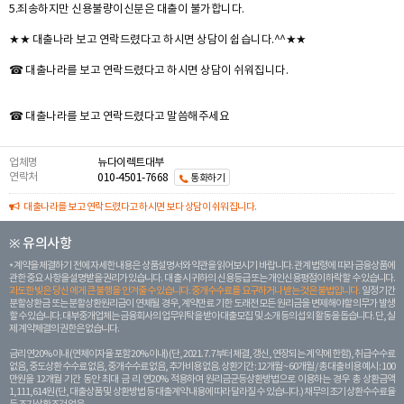
5.죄송하지만 신용불량이신분은 대출이 불가합니다.
★★ 대출나라 보고 연락드렸다고 하시면 상담이 쉽습니다.^^★★
☎ 대출나라를 보고 연락드렸다고 하시면 상담이 쉬워집니다.
☎ 대출나라를 보고 연락드렸다고 말씀해주세요
업체명
뉴다이렉트대부
연락처
010-4501-7668
통화하기
대출나라를 보고 연락드렸다고 하시면 보다 상담이 쉬워집니다.
※ 유의사항
계약을 체결하기 전에 자세한 내용은 상품설명서와 약관을 읽어보시기 바랍니다. 관계 법령에 따라 금융상품에
관한 중요 사항을 설명받을 권리가 있습니다. 대 출 시 귀하의 신용등급 또는 개인신용평점이 하락할 수 있습니다.
과도한 빚은 당신 에게 큰 불행을 안겨줄 수 있습니다. 중개수수료를 요구하거나 받는 것은 불법입니다.
일정 기간
분할상환금 또는 분할상환원리금이 연체될 경우, 계약만료 기한 도래전 모든 원리금을 변제해야할 의무가 발생
할 수 있습니다. 대부중개업체는 금융회사의 업무위탁을 받아 대출모집 및 소개 등의 섭외 활동을 돕습니다. 단, 실
제 계약체결의 권한은 없습니다.
금리 연20% 이내 (연체이자율 포함 20% 이내) (단, 2021. 7. 7부터 체결, 갱신, 연장되는 계 약에 한함), 취급수수료
없음, 중도상환 수수료 없음, 중개수수료 없음, 추가비용 없음. 상환기간 : 12개월 ~ 60개월 / 총 대출 비용 예시 : 100
만원을 12개월 기간 동안 최대 금 리 연20% 적용하여 원리금균등상환방법으로 이용하는 경우 총 상환금액
1,111,614원 (단, 대출상품 및 상환방법 등 대출계약 내용에 따라 달라질 수 있습니다.) 채무의 조기 상환수수료율