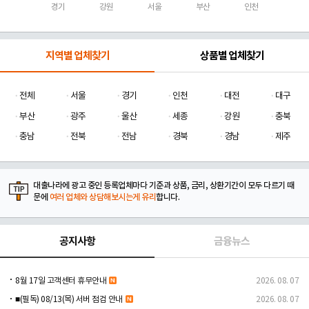
경기
강원
서울
부산
인천
지역별 업체찾기
상품별 업체찾기
전체
서울
경기
인천
대전
대구
부산
광주
울산
세종
강원
충북
충남
전북
전남
경북
경남
제주
대출나라에 광고 중인 등록업체마다 기준과 상품, 금리, 상환기간이 모두 다르기 때
문에
여러 업체와 상담해보시는게 유리
합니다.
공지사항
금융뉴스
8월 17일 고객센터 휴무안내
2026. 08. 07
■(필독) 08/13(목) 서버 점검 안내
2026. 08. 07