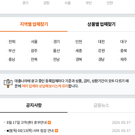
경기
강원
서울
부산
인천
지역별 업체찾기
상품별 업체찾기
전체
서울
경기
인천
대전
대구
부산
광주
울산
세종
강원
충북
충남
전북
전남
경북
경남
제주
대출나라에 광고 중인 등록업체마다 기준과 상품, 금리, 상환기간이 모두 다르기 때
문에
여러 업체와 상담해보시는게 유리
합니다.
공지사항
금융뉴스
8월 17일 고객센터 휴무안내
2026. 08. 07
■(필독) 08/13(목) 서버 점검 안내
2026. 08. 07