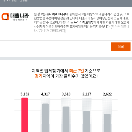
등 조기상환조건 없음.
본 정보는
뉴다이렉트대부
에 등록한 자료를 바탕으로 대출나라가 편집 및 그 표
현방법을 수정하여 완성한 것 입니다. 대출나라 동의없이무단전재 또는 재배포,
재가공 할 수 없으며, 대출나라는
뉴다이렉트대부
에 게재한 자료에 대한 오류와
사용자가 이를 신뢰하여 취한 조치에대해 책임을 지지않습니다.
[저작권 대출나
라. 무단전재-재배포 금지]
목록
지역별 업체찾기에서
최근 7일
기준으로
경기
지역이 가장 클릭수가 많았어요!
5,153
4,317
3,610
3,117
2,622