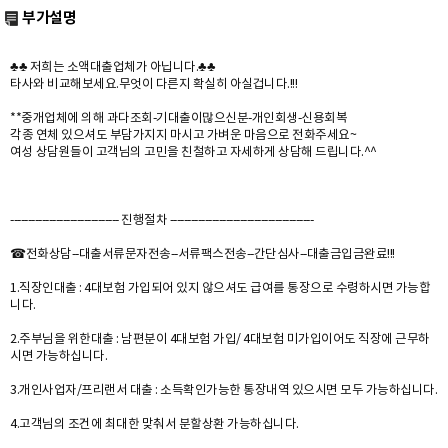
부가설명
♣♣ 저희는 소액대출업체가 아닙니다.♣♣
타사와 비교해보세요.무엇이 다른지 확실히 아실겁니다.!!!
**중개업체에 의해 과다조회-기대출이많으신분-개인회생-신용회복
각종 연체 있으셔도 부담가지지 마시고 가벼운 마음으로 전화주세요~
여성 상담원들이 고객님의 고민을 친철하고 자세하게 상담해 드립니다.^^
------------------------------- 진행절차 -----------------------------------------
☎전화상담--대출서류문자전송--서류팩스전송--간단심사--대출금입금완료!!!
1.직장인대출 : 4대보험 가입되어 있지 않으셔도 급여를 통장으로 수령하시면 가능합
니다.
2.주부님을 위한대출 : 남편분이 4대보험 가입/ 4대보험 미가입이어도 직장에 근무하
시면 가능하십니다.
3.개인사업자/프리랜서 대출 : 소득확인가능한 통장내역 있으시면 모두 가능하십니다.
4.고객님의 조건에 최대한 맞춰서 분할상환 가능하십니다.