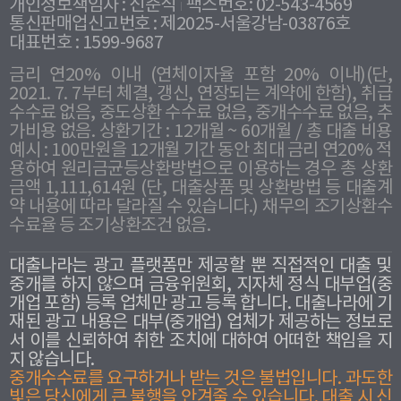
개인정보책임자 : 신준식
팩스번호: 02-543-4569
통신판매업신고번호 : 제2025-서울강남-03876호
대표번호 : 1599-9687
금리 연20% 이내 (연체이자율 포함 20% 이내)(단,
2021. 7. 7부터 체결, 갱신, 연장되는 계약에 한함), 취급
수수료 없음, 중도상환 수수료 없음, 중개수수료 없음, 추
가비용 없음. 상환기간 : 12개월 ~ 60개월 / 총 대출 비용
예시 : 100만원을 12개월 기간 동안 최대 금리 연20% 적
용하여 원리금균등상환방법으로 이용하는 경우 총 상환
금액 1,111,614원 (단, 대출상품 및 상환방법 등 대출계
약 내용에 따라 달라질 수 있습니다.) 채무의 조기상환수
수료율 등 조기상환조건 없음.
대출나라는 광고 플랫폼만 제공할 뿐 직접적인 대출 및
중개를 하지 않으며 금융위원회, 지자체 정식 대부업(중
개업 포함) 등록 업체만 광고 등록 합니다. 대출나라에 기
재된 광고 내용은 대부(중개업) 업체가 제공하는 정보로
서 이를 신뢰하여 취한 조치에 대하여 어떠한 책임을 지
지 않습니다.
중개수수료를 요구하거나 받는 것은 불법입니다. 과도한
빛은 당신에게 큰 불행을 안겨줄 수 있습니다. 대출 시 신