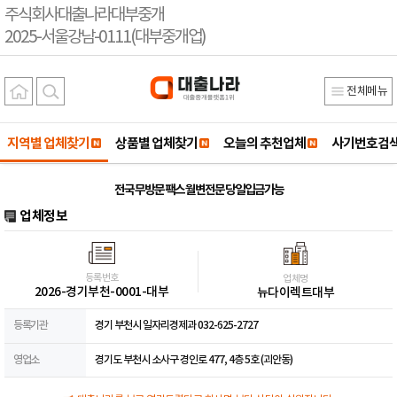
주식회사대출나라대부중개
2025-서울강남-0111(대부중개업)
전체메뉴
지역별 업체찾기
상품별 업체찾기
오늘의 추천업체
사기번호검
전국 무방문 팩스 월변전문 당일입금가능
업체정보
등록번호
업체명
2026-경기부천-0001-대부
뉴다이렉트대부
등록기관
경기 부천시 일자리경제과 032-625-2727
영업소
경기도 부천시 소사구 경인로 477, 4층 5호 (괴안동)