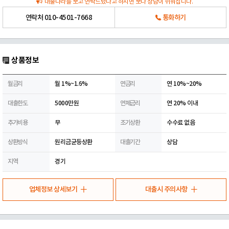
대출나라를 보고 연락드렸다고 하시면 보다 상담이 쉬워집니다.
연락처
010-4501-7668
통화하기
상품정보
월금리
월 1%~1.6%
연금리
연 10%~20%
대출한도
5000만원
연체금리
연 20% 이내
추가비용
무
조기상환
수수료 없음
상환방식
원리금균등상환
대출기간
상담
지역
경기
업체정보 상세보기
대출시 주의사항