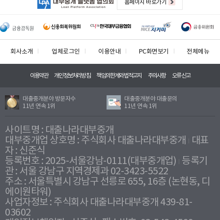
홈페이지 바로가기
회사소개
업체로그인
이용안내
PC화면보기
전체메뉴
이용약관
개인정보처리방침
책임의한계와법적고지
주의사항
오류신고
대출중개분야 방문자수
대출중개분야 대출문의
11년 연속 1위
11년 연속 1위
사이트명 : 대출나라대부중개
대부중개업 상호명 : 주식회사 대출나라대부중개
대표
자 : 신준식
등록번호 : 2025-서울강남-0111(대부중개업)
등록기
관 : 서울 강남구 지역경제과 02-3423-5522
주소 : 서울특별시 강남구 선릉로 655, 16층 (논현동, 디
에이원타워)
사업자정보 : 주식회사 대출나라대부중개 439-81-
03602