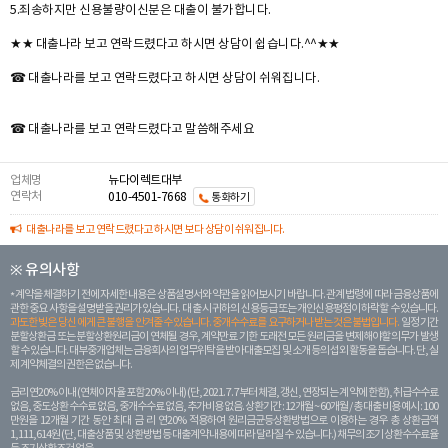
5.죄송하지만 신용불량이신분은 대출이 불가합니다.
★★ 대출나라 보고 연락드렸다고 하시면 상담이 쉽습니다.^^★★
☎ 대출나라를 보고 연락드렸다고 하시면 상담이 쉬워집니다.
☎ 대출나라를 보고 연락드렸다고 말씀해주세요
업체명
뉴다이렉트대부
연락처
010-4501-7668
통화하기
대출나라를 보고 연락드렸다고 하시면 보다 상담이 쉬워집니다.
※ 유의사항
계약을 체결하기 전에 자세한 내용은 상품설명서와 약관을 읽어보시기 바랍니다. 관계 법령에 따라 금융상품에
관한 중요 사항을 설명받을 권리가 있습니다. 대 출 시 귀하의 신용등급 또는 개인신용평점이 하락할 수 있습니다.
과도한 빚은 당신 에게 큰 불행을 안겨줄 수 있습니다. 중개수수료를 요구하거나 받는 것은 불법입니다.
일정 기간
분할상환금 또는 분할상환원리금이 연체될 경우, 계약만료 기한 도래전 모든 원리금을 변제해야할 의무가 발생
할 수 있습니다. 대부중개업체는 금융회사의 업무위탁을 받아 대출모집 및 소개 등의 섭외 활동을 돕습니다. 단, 실
제 계약체결의 권한은 없습니다.
금리 연20% 이내 (연체이자율 포함 20% 이내) (단, 2021. 7. 7부터 체결, 갱신, 연장되는 계 약에 한함), 취급수수료
없음, 중도상환 수수료 없음, 중개수수료 없음, 추가비용 없음. 상환기간 : 12개월 ~ 60개월 / 총 대출 비용 예시 : 100
만원을 12개월 기간 동안 최대 금 리 연20% 적용하여 원리금균등상환방법으로 이용하는 경우 총 상환금액
1,111,614원 (단, 대출상품 및 상환방법 등 대출계약 내용에 따라 달라질 수 있습니다.) 채무의 조기 상환수수료율