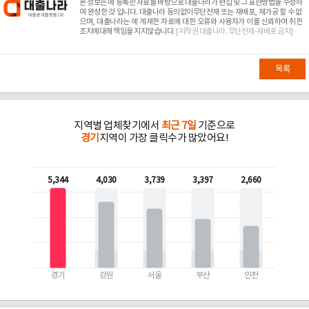
본 정보는
에 등록한 자료를 바탕으로 대출나라가 편집 및 그 표현방법을 수정하
여 완성한 것 입니다. 대출나라 동의없이무단전재 또는 재배포, 재가공 할 수 없
으며, 대출나라는
에 게재한 자료에 대한 오류와 사용자가 이를 신뢰하여 취한
조치에대해 책임을 지지않습니다.
[저작권 대출나라. 무단전재-재배포 금지]
목록
지역별 업체찾기에서
최근 7일
기준으로
경기
지역이 가장 클릭수가 많았어요!
5,344
4,030
3,739
3,397
2,660
경기
강원
서울
부산
인천