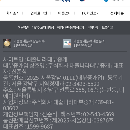
회사소개
업체로그인
이용안내
PC화면보기
전체메뉴
이용약관
개인정보처리방침
책임의한계와법적고지
주의사항
오류신고
대출중개분야 방문자수
대출중개분야 대출문의
11년 연속 1위
11년 연속 1위
사이트명 : 대출나라대부중개
대부중개업 상호명 : 주식회사 대출나라대부중개
대표
자 : 신준식
등록번호 : 2025-서울강남-0111(대부중개업)
등록기
관 : 서울 강남구 지역경제과 02-3423-5522
주소 : 서울특별시 강남구 선릉로 655, 16층 (논현동, 디
에이원타워)
사업자정보 : 주식회사 대출나라대부중개 439-81-
03602
개인정보책임자 : 신준식
팩스번호: 02-543-4569
통신판매업신고번호 : 제2025-서울강남-03876호
대표번호 : 1599-9687