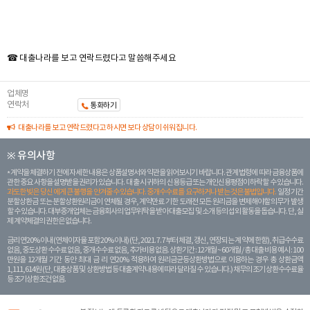
☎ 대출나라를 보고 연락드렸다고 말씀해주세요
업체명
연락처
통화하기
대출나라를 보고 연락드렸다고 하시면 보다 상담이 쉬워집니다.
※ 유의사항
계약을 체결하기 전에 자세한 내용은 상품설명서와 약관을 읽어보시기 바랍니다. 관계 법령에 따라 금융상품에
관한 중요 사항을 설명받을 권리가 있습니다. 대 출 시 귀하의 신용등급 또는 개인신용평점이 하락할 수 있습니다.
과도한 빚은 당신 에게 큰 불행을 안겨줄 수 있습니다. 중개수수료를 요구하거나 받는 것은 불법입니다.
일정 기간
분할상환금 또는 분할상환원리금이 연체될 경우, 계약만료 기한 도래전 모든 원리금을 변제해야할 의무가 발생
할 수 있습니다. 대부중개업체는 금융회사의 업무위탁을 받아 대출모집 및 소개 등의 섭외 활동을 돕습니다. 단, 실
제 계약체결의 권한은 없습니다.
금리 연20% 이내 (연체이자율 포함 20% 이내) (단, 2021. 7. 7부터 체결, 갱신, 연장되는 계 약에 한함), 취급수수료
없음, 중도상환 수수료 없음, 중개수수료 없음, 추가비용 없음. 상환기간 : 12개월 ~ 60개월 / 총 대출 비용 예시 : 100
만원을 12개월 기간 동안 최대 금 리 연20% 적용하여 원리금균등상환방법으로 이용하는 경우 총 상환금액
1,111,614원 (단, 대출상품 및 상환방법 등 대출계약 내용에 따라 달라질 수 있습니다.) 채무의 조기 상환수수료율
등 조기상환조건 없음.