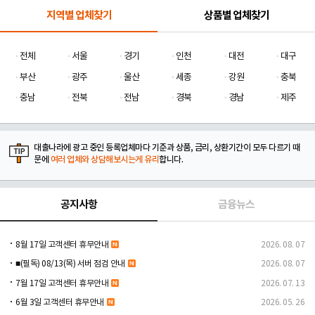
지역별 업체찾기
상품별 업체찾기
전체
서울
경기
인천
대전
대구
부산
광주
울산
세종
강원
충북
충남
전북
전남
경북
경남
제주
대출나라에 광고 중인 등록업체마다 기준과 상품, 금리, 상환기간이 모두 다르기 때
문에
여러 업체와 상담해보시는게 유리
합니다.
공지사항
금융뉴스
8월 17일 고객센터 휴무안내
2026. 08. 07
■(필독) 08/13(목) 서버 점검 안내
2026. 08. 07
7월 17일 고객센터 휴무안내
2026. 07. 13
6월 3일 고객센터 휴무안내
2026. 05. 26