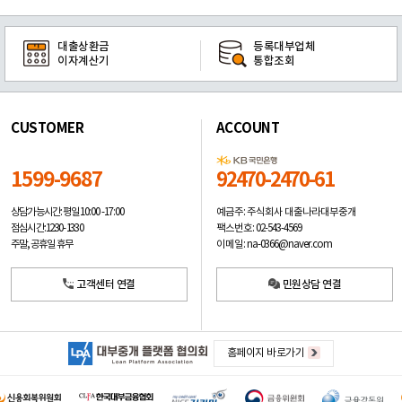
대출상환금
등록대부업체
이자계산기
통합조회
CUSTOMER
ACCOUNT
1599-9687
92470-2470-61
예금주: 주식회사 대출나라대부중개
상담가능시간: 평일
10:00 -17:00
팩스번호: 02-543-4569
점심시간: 12:30 - 13:30
이메일: na-0366@naver.com
주말, 공휴일 휴무
고객센터 연결
민원상담 연결
홈페이지 바로가기