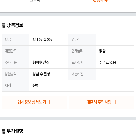
연락처
통화하기
상품정보
월금리
월 1%~1.6%
연금리
대출한도
연체금리
없음
추가비용
협의후 결정
조기상환
수수료 없음
상환방식
상담 후 결정
대출기간
지역
전체
업체정보 상세보기
대출시 주의사항
부가설명