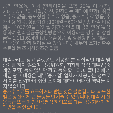
금리 연20% 이내 (연체이자율 포함 20% 이내)(단,
2021. 7. 7부터 체결, 갱신, 연장되는 계약에 한함), 취급
수수료 없음, 중도상환 수수료 없음, 중개수수료 없음, 추
가비용 없음. 상환기간 : 12개월 ~ 60개월 / 총 대출 비용
예시 : 100만원을 12개월 기간 동안 최대 금리 연20% 적
용하여 원리금균등상환방법으로 이용하는 경우 총 상환
금액 1,111,614원 (단, 대출상품 및 상환방법 등 대출계
약 내용에 따라 달라질 수 있습니다.) 채무의 조기상환수
수료율 등 조기상환조건 없음.
대출나라는 광고 플랫폼만 제공할 뿐 직접적인 대출 및
중개를 하지 않으며 금융위원회, 지자체 정식 대부업(중
개업 포함) 등록 업체만 광고 등록 합니다. 대출나라에 기
재된 광고 내용은 대부(중개업) 업체가 제공하는 정보로
서 이를 신뢰하여 취한 조치에 대하여 어떠한 책임을 지
지 않습니다.
중개수수료를 요구하거나 받는 것은 불법입니다. 과도한
빛은 당신에게 큰 불행을 안겨줄 수 있습니다. 대출 시 신
용등급 또는 개인신용평점 하락으로 다른 금융거래가 제
약받을 수 있습니다.