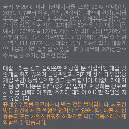
금리 연20% 이내 (연체이자율 포함 20% 이내)(단,
2021. 7. 7부터 체결, 갱신, 연장되는 계약에 한함), 취급
수수료 없음, 중도상환 수수료 없음, 중개수수료 없음, 추
가비용 없음. 상환기간 : 12개월 ~ 60개월 / 총 대출 비용
예시 : 100만원을 12개월 기간 동안 최대 금리 연20% 적
용하여 원리금균등상환방법으로 이용하는 경우 총 상환
금액 1,111,614원 (단, 대출상품 및 상환방법 등 대출계
약 내용에 따라 달라질 수 있습니다.) 채무의 조기상환수
수료율 등 조기상환조건 없음.
대출나라는 광고 플랫폼만 제공할 뿐 직접적인 대출 및
중개를 하지 않으며 금융위원회, 지자체 정식 대부업(중
개업 포함) 등록 업체만 광고 등록 합니다. 대출나라에 기
재된 광고 내용은 대부(중개업) 업체가 제공하는 정보로
서 이를 신뢰하여 취한 조치에 대하여 어떠한 책임을 지
지 않습니다.
중개수수료를 요구하거나 받는 것은 불법입니다. 과도한
빛은 당신에게 큰 불행을 안겨줄 수 있습니다. 대출 시 신
용등급 또는 개인신용평점 하락으로 다른 금융거래가 제
약받을 수 있습니다.