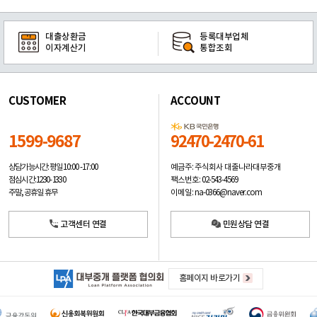
대출상환금
등록대부업체
이자계산기
통합조회
CUSTOMER
ACCOUNT
1599-9687
92470-2470-61
예금주: 주식회사 대출나라대부중개
상담가능시간: 평일
10:00 -17:00
팩스번호: 02-543-4569
점심시간: 12:30 - 13:30
이메일: na-0366@naver.com
주말, 공휴일 휴무
고객센터 연결
민원상담 연결
홈페이지 바로가기