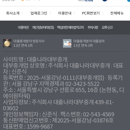
회사소개
업체로그인
이용안내
PC화면보기
전체메뉴
이용약관
개인정보처리방침
책임의한계와법적고지
주의사항
오류신고
대출중개분야 방문자수
대출중개분야 대출문의
11년 연속 1위
11년 연속 1위
사이트명 : 대출나라대부중개
대부중개업 상호명 : 주식회사 대출나라대부중개
대표
자 : 신준식
등록번호 : 2025-서울강남-0111(대부중개업)
등록기
관 : 서울 강남구 지역경제과 02-3423-5522
주소 : 서울특별시 강남구 선릉로 655, 16층 (논현동, 디
에이원타워)
사업자정보 : 주식회사 대출나라대부중개 439-81-
03602
개인정보책임자 : 신준식
팩스번호: 02-543-4569
통신판매업신고번호 : 제2025-서울강남-03876호
대표번호 : 1599-9687