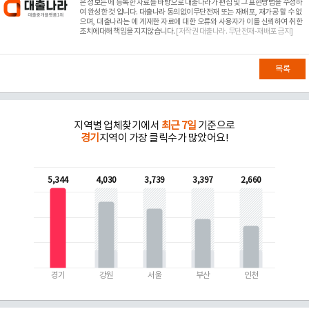
본 정보는
에 등록한 자료를 바탕으로 대출나라가 편집 및 그 표현방법을 수정하
여 완성한 것 입니다. 대출나라 동의없이무단전재 또는 재배포, 재가공 할 수 없
으며, 대출나라는
에 게재한 자료에 대한 오류와 사용자가 이를 신뢰하여 취한
조치에대해 책임을 지지않습니다.
[저작권 대출나라. 무단전재-재배포 금지]
목록
지역별 업체찾기에서
최근 7일
기준으로
경기
지역이 가장 클릭수가 많았어요!
5,344
4,030
3,739
3,397
2,660
경기
강원
서울
부산
인천