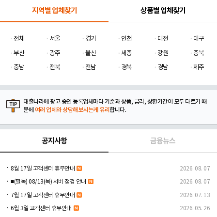
지역별 업체찾기
상품별 업체찾기
전체
서울
경기
인천
대전
대구
부산
광주
울산
세종
강원
충북
충남
전북
전남
경북
경남
제주
대출나라에 광고 중인 등록업체마다 기준과 상품, 금리, 상환기간이 모두 다르기 때
문에
여러 업체와 상담해보시는게 유리
합니다.
공지사항
금융뉴스
8월 17일 고객센터 휴무안내
2026. 08. 07
■(필독) 08/13(목) 서버 점검 안내
2026. 08. 07
7월 17일 고객센터 휴무안내
2026. 07. 13
6월 3일 고객센터 휴무안내
2026. 05. 26