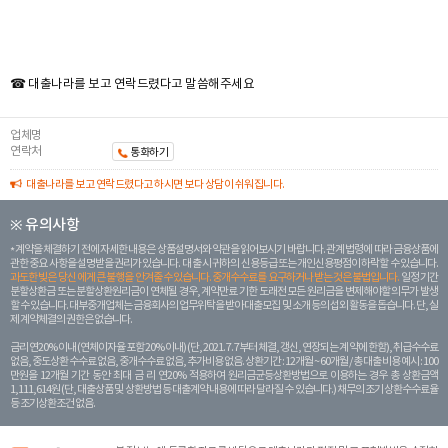
☎ 대출나라를 보고 연락드렸다고 말씀해주세요
업체명
연락처
통화하기
대출나라를 보고 연락드렸다고 하시면 보다 상담이 쉬워집니다.
※ 유의사항
계약을 체결하기 전에 자세한 내용은 상품설명서와 약관을 읽어보시기 바랍니다. 관계 법령에 따라 금융상품에
관한 중요 사항을 설명받을 권리가 있습니다. 대 출 시 귀하의 신용등급 또는 개인신용평점이 하락할 수 있습니다.
과도한 빚은 당신 에게 큰 불행을 안겨줄 수 있습니다. 중개수수료를 요구하거나 받는 것은 불법입니다.
일정 기간
분할상환금 또는 분할상환원리금이 연체될 경우, 계약만료 기한 도래전 모든 원리금을 변제해야할 의무가 발생
할 수 있습니다. 대부중개업체는 금융회사의 업무위탁을 받아 대출모집 및 소개 등의 섭외 활동을 돕습니다. 단, 실
제 계약체결의 권한은 없습니다.
금리 연20% 이내 (연체이자율 포함 20% 이내) (단, 2021. 7. 7부터 체결, 갱신, 연장되는 계 약에 한함), 취급수수료
없음, 중도상환 수수료 없음, 중개수수료 없음, 추가비용 없음. 상환기간 : 12개월 ~ 60개월 / 총 대출 비용 예시 : 100
만원을 12개월 기간 동안 최대 금 리 연20% 적용하여 원리금균등상환방법으로 이용하는 경우 총 상환금액
1,111,614원 (단, 대출상품 및 상환방법 등 대출계약 내용에 따라 달라질 수 있습니다.) 채무의 조기 상환수수료율
등 조기상환조건 없음.