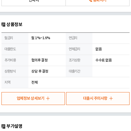
연락처
통화하기
상품정보
월금리
월 1%~1.6%
연금리
대출한도
연체금리
없음
추가비용
협의후 결정
조기상환
수수료 없음
상환방식
상담 후 결정
대출기간
지역
전체
업체정보 상세보기
대출시 주의사항
부가설명