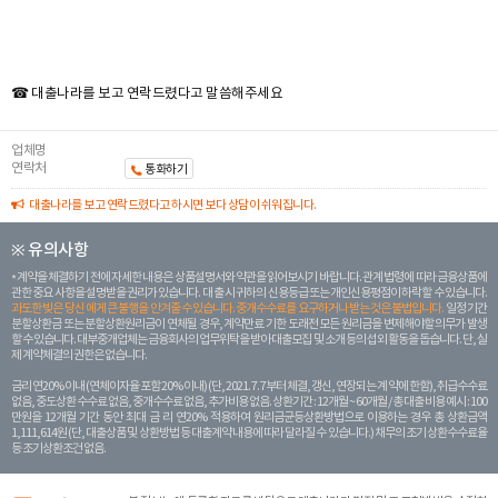
☎ 대출나라를 보고 연락드렸다고 말씀해주세요
업체명
연락처
통화하기
대출나라를 보고 연락드렸다고 하시면 보다 상담이 쉬워집니다.
※ 유의사항
계약을 체결하기 전에 자세한 내용은 상품설명서와 약관을 읽어보시기 바랍니다. 관계 법령에 따라 금융상품에
관한 중요 사항을 설명받을 권리가 있습니다. 대 출 시 귀하의 신용등급 또는 개인신용평점이 하락할 수 있습니다.
과도한 빚은 당신 에게 큰 불행을 안겨줄 수 있습니다. 중개수수료를 요구하거나 받는 것은 불법입니다.
일정 기간
분할상환금 또는 분할상환원리금이 연체될 경우, 계약만료 기한 도래전 모든 원리금을 변제해야할 의무가 발생
할 수 있습니다. 대부중개업체는 금융회사의 업무위탁을 받아 대출모집 및 소개 등의 섭외 활동을 돕습니다. 단, 실
제 계약체결의 권한은 없습니다.
금리 연20% 이내 (연체이자율 포함 20% 이내) (단, 2021. 7. 7부터 체결, 갱신, 연장되는 계 약에 한함), 취급수수료
없음, 중도상환 수수료 없음, 중개수수료 없음, 추가비용 없음. 상환기간 : 12개월 ~ 60개월 / 총 대출 비용 예시 : 100
만원을 12개월 기간 동안 최대 금 리 연20% 적용하여 원리금균등상환방법으로 이용하는 경우 총 상환금액
1,111,614원 (단, 대출상품 및 상환방법 등 대출계약 내용에 따라 달라질 수 있습니다.) 채무의 조기 상환수수료율
등 조기상환조건 없음.