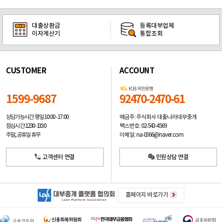
대출상환금
등록대부업체
이자계산기
통합조회
CUSTOMER
ACCOUNT
1599-9687
92470-2470-61
예금주: 주식회사 대출나라대부중개
상담가능시간: 평일
10:00 -17:00
팩스번호: 02-543-4569
점심시간: 12:30 - 13:30
이메일: na-0366@naver.com
주말, 공휴일 휴무
고객센터 연결
민원상담 연결
홈페이지 바로가기