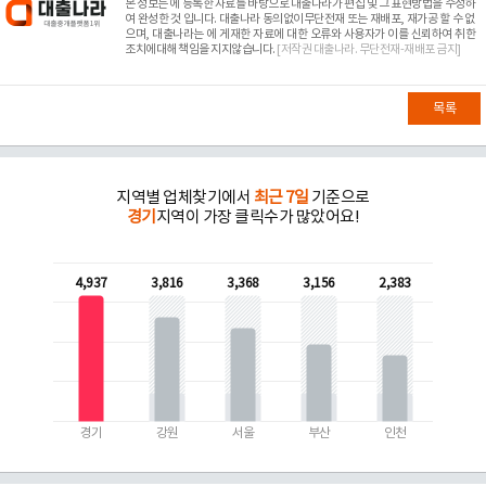
본 정보는
에 등록한 자료를 바탕으로 대출나라가 편집 및 그 표현방법을 수정하
여 완성한 것 입니다. 대출나라 동의없이무단전재 또는 재배포, 재가공 할 수 없
으며, 대출나라는
에 게재한 자료에 대한 오류와 사용자가 이를 신뢰하여 취한
조치에대해 책임을 지지않습니다.
[저작권 대출나라. 무단전재-재배포 금지]
목록
지역별 업체찾기에서
최근 7일
기준으로
경기
지역이 가장 클릭수가 많았어요!
4,937
3,816
3,368
3,156
2,383
경기
강원
서울
부산
인천