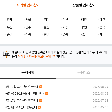
지역별 업체찾기
상품별 업체찾기
전체
서울
경기
인천
대전
대구
부산
광주
울산
세종
강원
충북
충남
전북
전남
경북
경남
제주
대출나라에 광고 중인 등록업체마다 기준과 상품, 금리, 상환기간이 모두 다르기 때
문에
여러 업체와 상담해보시는게 유리
합니다.
공지사항
금융뉴스
8월 17일 고객센터 휴무안내
2026. 08. 07
■(필독) 08/13(목) 서버 점검 안내
2026. 08. 07
7월 17일 고객센터 휴무안내
2026. 07. 13
6월 3일 고객센터 휴무안내
2026. 05. 26