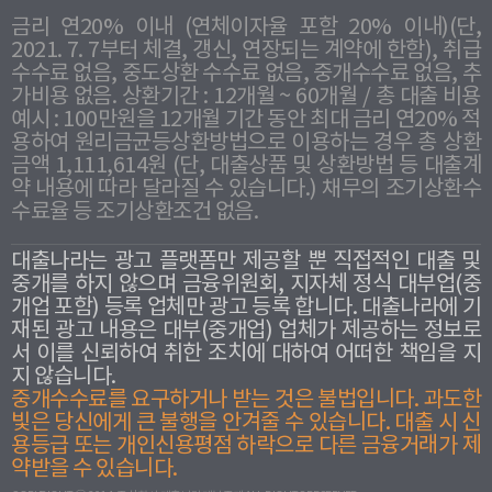
금리 연20% 이내 (연체이자율 포함 20% 이내)(단,
2021. 7. 7부터 체결, 갱신, 연장되는 계약에 한함), 취급
수수료 없음, 중도상환 수수료 없음, 중개수수료 없음, 추
가비용 없음. 상환기간 : 12개월 ~ 60개월 / 총 대출 비용
예시 : 100만원을 12개월 기간 동안 최대 금리 연20% 적
용하여 원리금균등상환방법으로 이용하는 경우 총 상환
금액 1,111,614원 (단, 대출상품 및 상환방법 등 대출계
약 내용에 따라 달라질 수 있습니다.) 채무의 조기상환수
수료율 등 조기상환조건 없음.
대출나라는 광고 플랫폼만 제공할 뿐 직접적인 대출 및
중개를 하지 않으며 금융위원회, 지자체 정식 대부업(중
개업 포함) 등록 업체만 광고 등록 합니다. 대출나라에 기
재된 광고 내용은 대부(중개업) 업체가 제공하는 정보로
서 이를 신뢰하여 취한 조치에 대하여 어떠한 책임을 지
지 않습니다.
중개수수료를 요구하거나 받는 것은 불법입니다. 과도한
빛은 당신에게 큰 불행을 안겨줄 수 있습니다. 대출 시 신
용등급 또는 개인신용평점 하락으로 다른 금융거래가 제
약받을 수 있습니다.