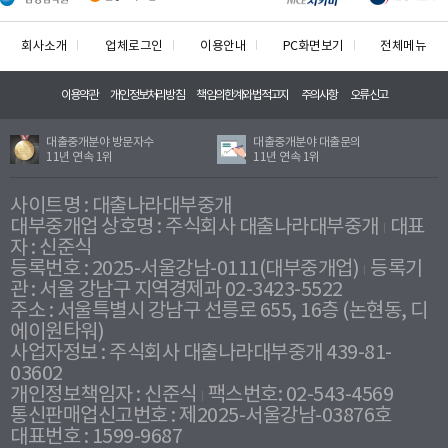
회사소개
업체로그인
이용안내
PC화면보기
전체메뉴
이용약관
개인정보처리방침
책임의한계와법적고지
주의사항
오류신고
대출중개분야 방문자수
대출중개분야 대출문의
11년 연속 1위
11년 연속 1위
사이트명 : 대출나라대부중개
대부중개업 상호명 : 주식회사 대출나라대부중개
대표
자 : 신준식
등록번호 : 2025-서울강남-0111(대부중개업)
등록기
관 : 서울 강남구 지역경제과 02-3423-5522
주소 : 서울특별시 강남구 선릉로 655, 16층 (논현동, 디
에이원타워)
사업자정보 : 주식회사 대출나라대부중개 439-81-
03602
개인정보책임자 : 신준식
팩스번호: 02-543-4569
통신판매업신고번호 : 제2025-서울강남-03876호
대표번호 : 1599-9687