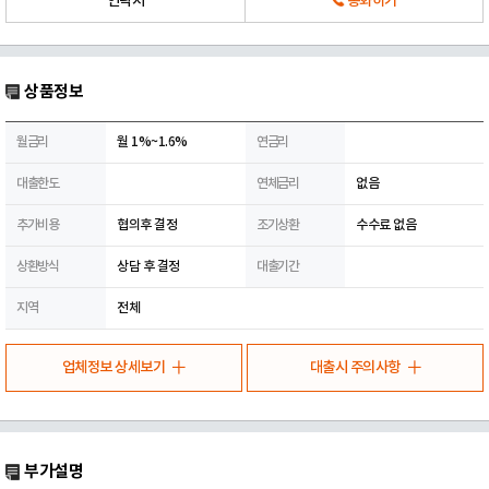
연락처
통화하기
상품정보
월금리
월 1%~1.6%
연금리
대출한도
연체금리
없음
추가비용
협의후 결정
조기상환
수수료 없음
상환방식
상담 후 결정
대출기간
지역
전체
업체정보 상세보기
대출시 주의사항
부가설명