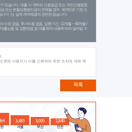
가 있습니다. 대출 시 귀하의 신용등급 또는 개인신용평점
금 또는 분할상환원리금이 연체될 경우, 계약만료 기한 도
니다. 단, 실제 계약체결의 권한은 없습니다.
수수료 없음, 추가비용 없음. 상환기간 : 12개월 ~ 60개월 /
(단, 대출상품 및 상환방법 등 대출계약 내용에 따라 달라질 수
.
 오류와 사용자가 이를 신뢰하여 취한 조치에 대해 책
목록
494
3,483
3,005
2,840
원
서울
부산
인천