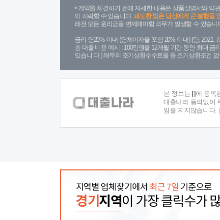
계약을 체결하기 전에 자세한 내용은 상품설명서와 약관
이 하락할 수 있습니다.
과도한 빚은 당신에게 큰 불행을 
래전 모든 원리금을 변제해야할 의무가 발생할 수 있습니다
금리 연20% 이내 (연체이자율 포함 20% 이내) (단, 2021
총 대출 비용 예시 : 100만원을 12개월 기간 동안 최대 
있습니 다.) 채무의 조기상환수수료율 등 조기상환조건 없
본 정보는
[]
에 등록
대출나라 동의없이 무
임을 지지않습니다.
지역별 업체찾기에서
최근 7일
기준으로
경기
지역
이 가장 클릭수가 