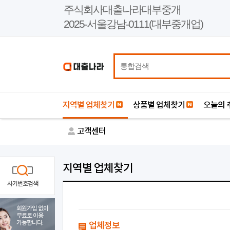
본
주식회사대출나라대부중개
문
2025-서울강남-0111(대부중개업)
바
로
가
기
지역별 업체찾기
상품별 업체찾기
오늘의 
고객센터
지역별 업체찾기
사기번호검색
회원가입 없이
무료로 이용
가능합니다.
업체정보