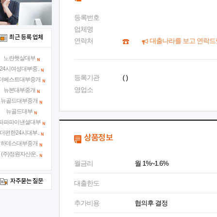
등록번호
업체명
최근 등록 업체
연락처
대출나라를 보고 연락드
노란햇살대부
24시여성대부중..
등록기관
( )
더베스트대부중개
영업소
뉴본대부중개
뉴골드대부중개
뉴골드대부
파파파이낸셜대부
더편한24시대부..
상품정보
하데스대부중개
(주)정원자산운..
월금리
월 1%~1.6%
자주묻는 질문
대출한도
추가비용
협의후 결정