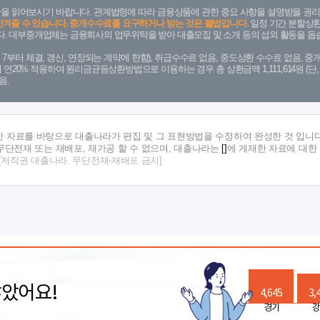
을 읽어보시기 바랍니다. 관계법령에 따라 금융상품에 관한 중요 사항을 설명받을 권리
안겨줄 수 있습니다. 중개수수료를 요구하거나 받는 것은 불법입니다.
일정 기간 분할상환
. 대부중개업체는 금융회사의 업무위탁을 받아 대출모집 및 소개 등의 섭외 활동을 돕습
. 7. 7부터 체결, 갱신, 연장되는 계약에 한함), 취급수수료 없음, 중도상환 수수료 없음, 중개
금리 연20% 적용하여 원리금균등상환방법으로 이용하는 경우 총 상환금액 1,111,614원 
음.
한 자료를 바탕으로 대출나라가 편집 및 그 표현방법을 수정하여 완성한 것 입니다
단전재 또는 재배포, 재가공 할 수 없으며, 대출나라는
[]
에 게재한 자료에 대한
[저작권 대출나라. 무단전재-재배포 금지]
많았어요!
4,645
3,
경기
강