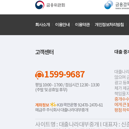
회사소개
이용안내
이용약관
개인정보처리방침
고객센터
대출 중
1599-9687
대출나라
않으며 
광고 등록
평일 10:00 - 17:00 / 점심시간 12:30 - 13:30
체가 제
(주말 및 공휴일 휴무)
책임을 
중개수수
에게 큰 
계좌정보
92470-2470-61
예금주 주식회사 대출나라대부중개
평점 하
사이트명 : 대출나라대부중개 l 대표자 : 신준식