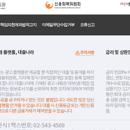
책임의한계와법적고지
이메일무단수집거부
오류신고
개 플랫폼, 대출나라
금리 및 상환
주의사항
는 광고 플랫폼만 제공할 뿐 직접적인 대출 및 중개를 하지
금리 연20% 이
금융위원회, 지자체 정식 대부업(중개업 포함) 등록 업체만
갱신, 연장 되
 합니다. 대출나라에 기재된 광고 내용은 대부(중개업) 업
개수수료 없음,
공하는 정보로서 이를 신뢰하여 취한 조치에 대하여 어떠한
상환기간 : 12
지지 않습니다.
동안 최대 금
료를 요구하거나 받는 것은 불법입니다. 과도한 빚은 당신
총 상환 금액 1
불행을 안겨줄 수 있습니다. 대출 시 신용등급 또는 개인신용
따라 달라질 
락으로 다른 금융거래가 제약받을 수 있습니다.
음.
 l 팩스번호: 02-543-4569