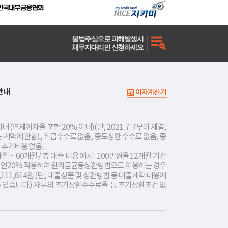
불법추심으로 피해발생시
채무자대리인 신청하세요
안내
이자계산기
내 (연체이자율 포함 20% 이내)(단, 2021. 7. 7부터 체결,
는 계약에 한함), 취급수수료 없음, 중도상환 수수료 없음, 중
 추가비용 없음.
개월 ~ 60개월 / 총 대출 비용 예시 : 100만원을 12개월 기간
리 연20% 적용하여 원리금균등상환방법으로 이용하는 경우
,111,614원 (단, 대출상품 및 상환방법 등 대출계약 내용에
수 있습니다.) 채무의 조기상환수수료율 등 조기상환조건 없