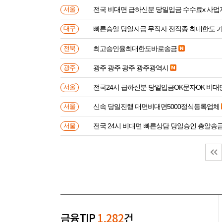
전국 비대면 급하신분 
서울
빠른승일 당일지급 무직자 전직종 최대한도 
대구
최고승인율최대한도바로송금
전북
광주 광주 광주 광주광역시
광주
전국24시 급하신분 당일입금OK문자OK 비대
서울
신속 당일진행 대면비대면5000정식등록업체
서울
전국 24시 비대면 빠른상담 당일승인 총알송
서울
금융TIP
1,282
건