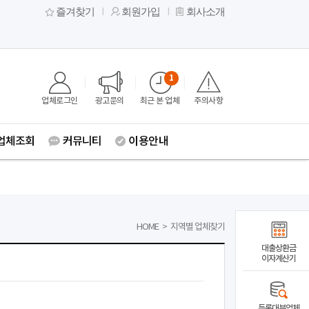
즐겨찾기
회원가입
회사소개
1
업체로그인
광고문의
최근 본 업체
주의사항
업체조회
커뮤니티
이용안내
HOME
>
지역별 업체찾기
대출상환금
이자계산기
등록대부업체