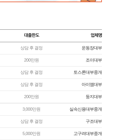
대출한도
업체명
상담 후 결정
운동장대부
200만원
조이대부
상담 후 결정
토스론대부중개
상담 후 결정
아이엠대부
200만원
둥지대부
3,000만원
실속신용대부중개
상담 후 결정
구조대부
5,000만원
고구려대부중개