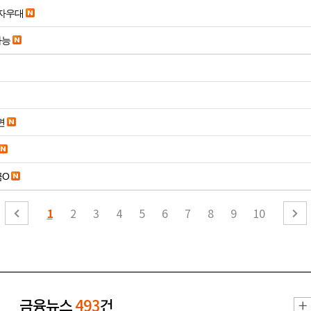
당일입금 수수료x 사업자우대
가능
면
금O
1
2
3
4
5
6
7
8
9
10
금융뉴스
493
건