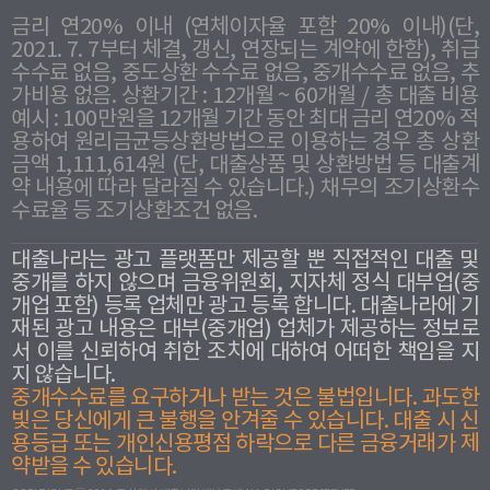
금리 연20% 이내 (연체이자율 포함 20% 이내)(단,
2021. 7. 7부터 체결, 갱신, 연장되는 계약에 한함), 취급
수수료 없음, 중도상환 수수료 없음, 중개수수료 없음, 추
가비용 없음. 상환기간 : 12개월 ~ 60개월 / 총 대출 비용
예시 : 100만원을 12개월 기간 동안 최대 금리 연20% 적
용하여 원리금균등상환방법으로 이용하는 경우 총 상환
금액 1,111,614원 (단, 대출상품 및 상환방법 등 대출계
약 내용에 따라 달라질 수 있습니다.) 채무의 조기상환수
수료율 등 조기상환조건 없음.
대출나라는 광고 플랫폼만 제공할 뿐 직접적인 대출 및
중개를 하지 않으며 금융위원회, 지자체 정식 대부업(중
개업 포함) 등록 업체만 광고 등록 합니다. 대출나라에 기
재된 광고 내용은 대부(중개업) 업체가 제공하는 정보로
서 이를 신뢰하여 취한 조치에 대하여 어떠한 책임을 지
지 않습니다.
중개수수료를 요구하거나 받는 것은 불법입니다. 과도한
빛은 당신에게 큰 불행을 안겨줄 수 있습니다. 대출 시 신
용등급 또는 개인신용평점 하락으로 다른 금융거래가 제
약받을 수 있습니다.