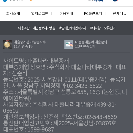
회사소개
업체로그인
이용안내
PC화면보기
전체메뉴
이용약관
개인정보처리방침
책임의한계와법적고지
주의사항
오류신고
대출중개분야 방문자수
대출중개분야 대출문의
11년 연속 1위
11년 연속 1위
사이트명 : 대출나라대부중개
대부중개업 상호명 : 주식회사 대출나라대부중개
대표
자 : 신준식
등록번호 : 2025-서울강남-0111(대부중개업)
등록기
관 : 서울 강남구 지역경제과 02-3423-5522
주소 : 서울특별시 강남구 선릉로 655, 16층 (논현동, 디
에이원타워)
사업자정보 : 주식회사 대출나라대부중개 439-81-
03602
개인정보책임자 : 신준식
팩스번호: 02-543-4569
통신판매업신고번호 : 제2025-서울강남-03876호
대표번호 : 1599-9687