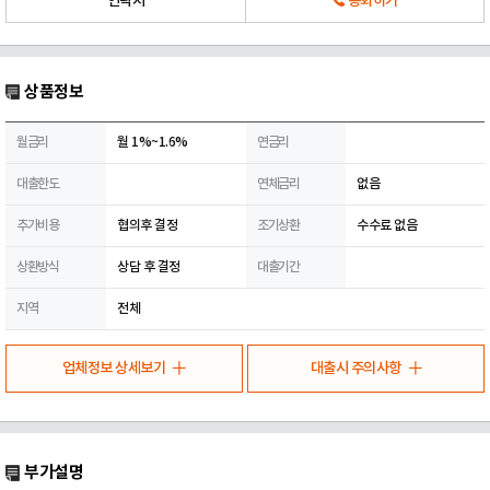
연락처
통화하기
상품정보
월금리
월 1%~1.6%
연금리
대출한도
연체금리
없음
추가비용
협의후 결정
조기상환
수수료 없음
상환방식
상담 후 결정
대출기간
지역
전체
업체정보 상세보기
대출시 주의사항
부가설명