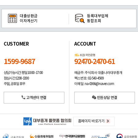
대출상환금
등록대부업체
이자계산기
통합조회
CUSTOMER
ACCOUNT
1599-9687
92470-2470-61
예금주: 주식회사 대출나라대부중개
상담가능시간: 평일
10:00 -17:00
팩스번호: 02-543-4569
점심시간: 12:30 - 13:30
이메일: na-0366@naver.com
주말, 공휴일 휴무
고객센터 연결
민원상담 연결
홈페이지 바로가기