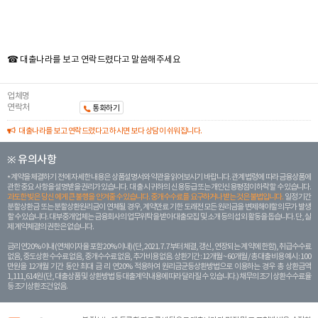
☎ 대출나라를 보고 연락드렸다고 말씀해주세요
업체명
연락처
통화하기
대출나라를 보고 연락드렸다고 하시면 보다 상담이 쉬워집니다.
※ 유의사항
계약을 체결하기 전에 자세한 내용은 상품설명서와 약관을 읽어보시기 바랍니다. 관계 법령에 따라 금융상품에
관한 중요 사항을 설명받을 권리가 있습니다. 대 출 시 귀하의 신용등급 또는 개인신용평점이 하락할 수 있습니다.
과도한 빚은 당신 에게 큰 불행을 안겨줄 수 있습니다. 중개수수료를 요구하거나 받는 것은 불법입니다.
일정 기간
분할상환금 또는 분할상환원리금이 연체될 경우, 계약만료 기한 도래전 모든 원리금을 변제해야할 의무가 발생
할 수 있습니다. 대부중개업체는 금융회사의 업무위탁을 받아 대출모집 및 소개 등의 섭외 활동을 돕습니다. 단, 실
제 계약체결의 권한은 없습니다.
금리 연20% 이내 (연체이자율 포함 20% 이내) (단, 2021. 7. 7부터 체결, 갱신, 연장되는 계 약에 한함), 취급수수료
없음, 중도상환 수수료 없음, 중개수수료 없음, 추가비용 없음. 상환기간 : 12개월 ~ 60개월 / 총 대출 비용 예시 : 100
만원을 12개월 기간 동안 최대 금 리 연20% 적용하여 원리금균등상환방법으로 이용하는 경우 총 상환금액
1,111,614원 (단, 대출상품 및 상환방법 등 대출계약 내용에 따라 달라질 수 있습니다.) 채무의 조기 상환수수료율
등 조기상환조건 없음.