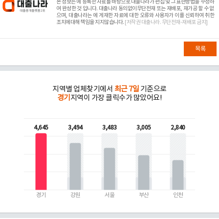
본 정보는
에 등록한 자료를 바탕으로 대출나라가 편집 및 그 표현방법을 수정하
여 완성한 것 입니다. 대출나라 동의없이무단전재 또는 재배포, 재가공 할 수 없
으며, 대출나라는
에 게재한 자료에 대한 오류와 사용자가 이를 신뢰하여 취한
조치에대해 책임을 지지않습니다.
[저작권 대출나라. 무단전재-재배포 금지]
목록
지역별 업체찾기에서
최근 7일
기준으로
경기
지역이 가장 클릭수가 많았어요!
4,645
3,494
3,483
3,005
2,840
경기
강원
서울
부산
인천