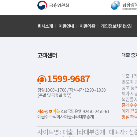
회사소개
이용안내
이용약관
개인정보처리방침
고객센터
대출 중
1599-9687
대출나라
않으며 
광고 등록
평일 10:00 - 17:00 / 점심시간 12:30 - 13:30
체가 제
(주말 및 공휴일 휴무)
책임을 
중개수수
에게 큰 
계좌정보
92470-2470-61
예금주 주식회사 대출나라대부중개
평점 하
사이트명 : 대출나라대부중개 l 대표자 : 신준식