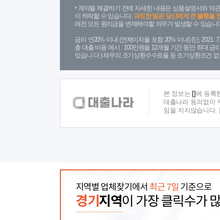
계약을 체결하기 전에 자세한 내용은 상품설명서와 약관
이 하락할 수 있습니다.
과도한 빚은 당신에게 큰 불행을 
래전 모든 원리금을 변제해야할 의무가 발생할 수 있습니다
금리 연20% 이내 (연체이자율 포함 20% 이내) (단, 2021
총 대출 비용 예시 : 100만원을 12개월 기간 동안 최대 
있습니 다.) 채무의 조기상환수수료율 등 조기상환조건 없
본 정보는
[]
에 등록
대출나라 동의없이 무
임을 지지않습니다.
지역별 업체찾기에서
최근 7일
기준으로
경기
지역
이 가장 클릭수가 