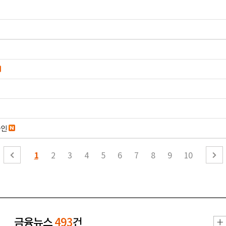
승인
1
2
3
4
5
6
7
8
9
10
금융뉴스
493
건