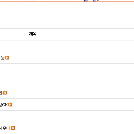
제목
가능
면
19세 이상OK
당일입금 수수료x 사업자우대