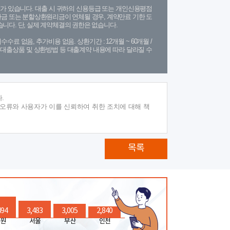
가 있습니다. 대출 시 귀하의 신용등급 또는 개인신용평점
금 또는 분할상환원리금이 연체될 경우, 계약만료 기한 도
니다. 단, 실제 계약체결의 권한은 없습니다.
수수료 없음, 추가비용 없음. 상환기간 : 12개월 ~ 60개월 /
(단, 대출상품 및 상환방법 등 대출계약 내용에 따라 달라질 수
.
 오류와 사용자가 이를 신뢰하여 취한 조치에 대해 책
목록
494
3,483
3,005
2,840
원
서울
부산
인천