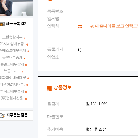
등록번호
업체명
최근 등록 업체
연락처
대출나라를 보고 연락드
노란햇살대부
24시여성대부중..
등록기관
( )
더베스트대부중개
영업소
뉴본대부중개
뉴골드대부중개
뉴골드대부
파파파이낸셜대부
더편한24시대부..
상품정보
하데스대부중개
(주)정원자산운..
월금리
월 1%~1.6%
자주묻는 질문
대출한도
추가비용
협의후 결정