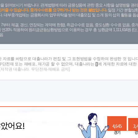
을 읽어보시기 바랍니다. 관계법령에 따라 금융상품에 관한 중요 사항을 설명받을 권리
안겨줄 수 있습니다. 중개수수료를 요구하거나 받는 것은 불법입니다.
일정 기간 분할상환
. 대부중개업체는 금융회사의 업무위탁을 받아 대출모집 및 소개 등의 섭외 활동을 돕습
. 7. 7부터 체결, 갱신, 연장되는 계약에 한함), 취급수수료 없음, 중도상환 수수료 없음, 중개
금리 연20% 적용하여 원리금균등상환방법으로 이용하는 경우 총 상환금액 1,111,614원 
음.
한 자료를 바탕으로 대출나라가 편집 및 그 표현방법을 수정하여 완성한 것 입니다
단전재 또는 재배포, 재가공 할 수 없으며, 대출나라는
[]
에 게재한 자료에 대한
[저작권 대출나라. 무단전재-재배포 금지]
많았어요!
4,645
3,
경기
강