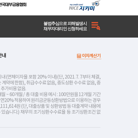
불법추심으로 피해발생시
채무자대리인 신청하세요
안내
이자계산기
내 (연체이자율 포함 20% 이내)(단, 2021. 7. 7부터 체결,
는 계약에 한함), 취급수수료 없음, 중도상환 수수료 없음, 중
 추가비용 없음.
개월 ~ 60개월 / 총 대출 비용 예시 : 100만원을 12개월 기간
리 연20% 적용하여 원리금균등상환방법으로 이용하는 경우
,111,614원 (단, 대출상품 및 상환방법 등 대출계약 내용에
수 있습니다.) 채무의 조기상환수수료율 등 조기상환조건 없