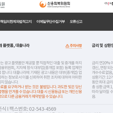
책임의한계와법적고지
이메일무단수집거부
오류신고
개 플랫폼, 대출나라
금리 및 상환
주의사항
는 광고 플랫폼만 제공할 뿐 직접적인 대출 및 중개를 하지
금리 연20% 이
금융위원회, 지자체 정식 대부업(중개업 포함) 등록 업체만
갱신, 연장 되
 합니다. 대출나라에 기재된 광고 내용은 대부(중개업) 업
개수수료 없음,
공하는 정보로서 이를 신뢰하여 취한 조치에 대하여 어떠한
상환기간 : 12
지지 않습니다.
동안 최대 금
료를 요구하거나 받는 것은 불법입니다. 과도한 빚은 당신
총 상환 금액 1
불행을 안겨줄 수 있습니다. 대출 시 신용등급 또는 개인신용
따라 달라질 
락으로 다른 금융거래가 제약받을 수 있습니다.
음.
 l 팩스번호: 02-543-4569