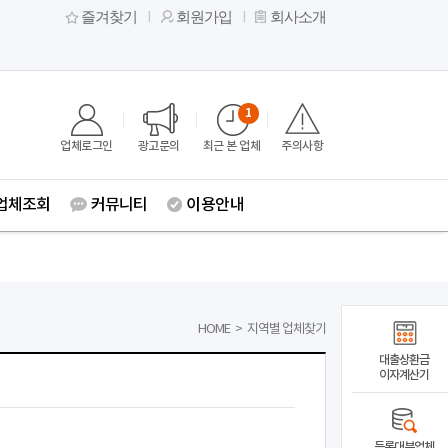
즐겨찾기
회원가입
회사소개
1
업체로그인
광고문의
최근 본 업체
주의사항
업체조회
커뮤니티
이용안내
HOME
>
지역별 업체찾기
대출상환금
이자계산기
등록대부업체