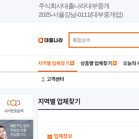
본
주식회사대출나라대부중개
문
2025-서울강남-0111(대부중개업)
바
로
가
기
지역별 업체찾기
상품별 업체찾기
오늘의 
고객센터
지역별 업체찾기
사기번호검색
회원가입 없이
무료로 이용
가능합니다.
업체정보