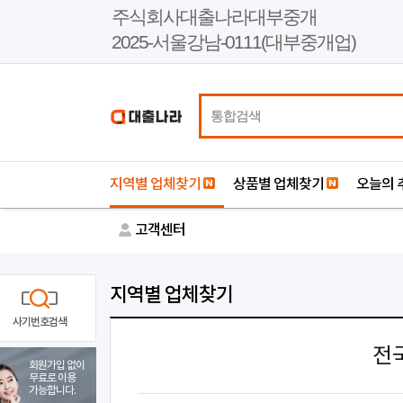
본
주식회사대출나라대부중개
문
2025-서울강남-0111(대부중개업)
바
로
가
기
지역별 업체찾기
상품별 업체찾기
오늘의 
고객센터
지역별 업체찾기
사기번호검색
전
회원가입 없이
무료로 이용
가능합니다.