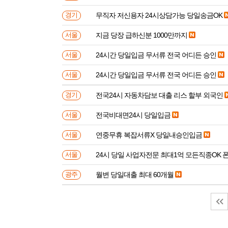
무직자 저신용자 24시상담가능 당일송금OK
경기
지금 당장 급하신분 1000만까지
서울
24시간 당일입금 무서류 전국 어디든 승인
서울
24시간 당일입금 무서류 전국 어디든 승인
서울
전국24시 자동차담보 대출 리스 할부 외국인
경기
전국비대면24시 당일입금
서울
연중무휴 복잡서류X 당일내승인입금
서울
24시 당일 사업자전문 최대1억 모든직종OK 
서울
월변 당일대출 최대 60개월
광주