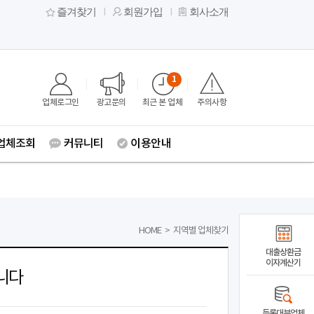
즐겨찾기
회원가입
회사소개
1
업체로그인
광고문의
최근 본 업체
주의사항
업체조회
커뮤니티
이용안내
HOME
>
지역별 업체찾기
대출상환금
이자계산기
니다
등록대부업체