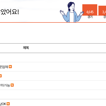
많았어요!
4,645
3,
경기
강
제목
전문업체
부차가능
19세 이상OK