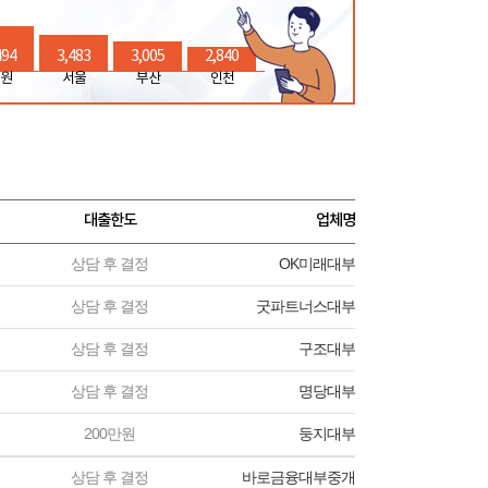
494
3,483
3,005
2,840
원
서울
부산
인천
대출한도
업체명
상담 후 결정
OK미래대부
상담 후 결정
굿파트너스대부
상담 후 결정
구조대부
상담 후 결정
명당대부
200만원
둥지대부
상담 후 결정
바로금융대부중개