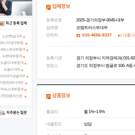
업체정보
등록번호
2025-경기의정부-0045-대부
최근 등록 업체
업체명
모범트러스트대부
연락처
010-4686-8337
대출나
노란햇살대부
24시여성대부중..
더베스트대부중개
뉴본대부중개
등록기관
경기 의정부시 지역경제과( 031-828-
뉴골드대부중개
영업소
경기도 의정부시 범골로 106, A동 
뉴골드대부
파파파이낸셜대부
더편한24시대부..
하데스대부중개
상품정보
(주)정원자산운..
월금리
월 1%~1.6%
자주묻는 질문
대출한도
상담