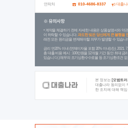
연락처
010-4686-8337
대출나
※ 유의사항
계약을 체결하기 전에 자세한 내용은 상품설명서와 약관
이 하락할 수 있습니다.
과도한 빚은 당신에게 큰 불행을 
래전 모든 원리금을 변제해야할 의무가 발생할 수 있습니다
금리 연20% 이내 (연체이자율 포함 20% 이내) (단, 2021
총 대출 비용 예시 : 100만원을 12개월 기간 동안 최대 
있습니 다.) 채무의 조기상환수수료율 등 조기상환조건 없
본 정보는
[모범트러
대출나라 동의없이 무
한 조치에 대해 책