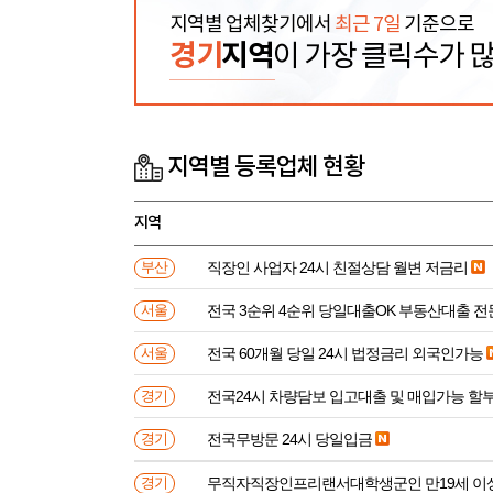
지역별 업체찾기에서
최근 7일
기준으로
경기
지역
이 가장 클릭수가 
지역별 등록업체 현황
지역
직장인 사업자 24시 친절상담 월변 저금리
부산
전국 3순위 4순위 당일대출OK 부동산대출 
서울
전국 60개월 당일 24시 법정금리 외국인가능
서울
전국24시 차량담보 입고대출 및 매입가능 할
경기
전국무방문 24시 당일입금
경기
무직자직장인프리랜서대학생군인 만
경기