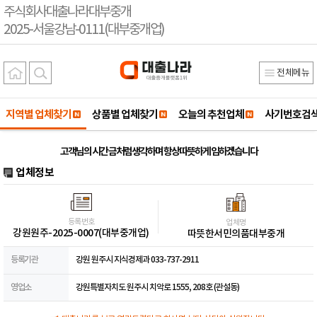
주식회사대출나라대부중개
2025-서울강남-0111(대부중개업)
전체메뉴
지역별 업체찾기
상품별 업체찾기
오늘의 추천업체
사기번호검
고객님의 시간 금처럼생각하며 항상따뜻하게 임하겠습니다
업체정보
등록번호
업체명
강원원주-2025-0007(대부중개업)
따뜻한서민의품대부중개
등록기관
강원 원주시 지식경제과 033-737-2911
영업소
강원특별자치도 원주시 치악로 1555, 208호 (관설동)