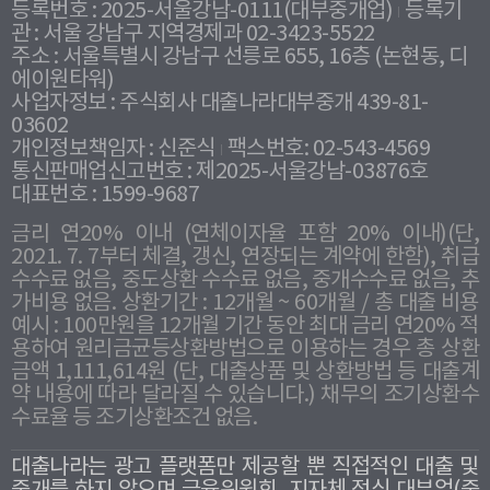
등록번호 : 2025-서울강남-0111(대부중개업)
등록기
관 : 서울 강남구 지역경제과 02-3423-5522
주소 : 서울특별시 강남구 선릉로 655, 16층 (논현동, 디
에이원타워)
사업자정보 : 주식회사 대출나라대부중개 439-81-
03602
개인정보책임자 : 신준식
팩스번호: 02-543-4569
통신판매업신고번호 : 제2025-서울강남-03876호
대표번호 : 1599-9687
금리 연20% 이내 (연체이자율 포함 20% 이내)(단,
2021. 7. 7부터 체결, 갱신, 연장되는 계약에 한함), 취급
수수료 없음, 중도상환 수수료 없음, 중개수수료 없음, 추
가비용 없음. 상환기간 : 12개월 ~ 60개월 / 총 대출 비용
예시 : 100만원을 12개월 기간 동안 최대 금리 연20% 적
용하여 원리금균등상환방법으로 이용하는 경우 총 상환
금액 1,111,614원 (단, 대출상품 및 상환방법 등 대출계
약 내용에 따라 달라질 수 있습니다.) 채무의 조기상환수
수료율 등 조기상환조건 없음.
대출나라는 광고 플랫폼만 제공할 뿐 직접적인 대출 및