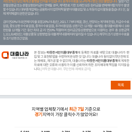
과도한 빚은 당신 에게 큰 불행을 안겨줄 수 있습니다. 중개수수료를 요구하거나 받는 것은 불법입니다.
일정 기간
분할상환금 또는 분할상환원리금이 연체될 경우, 계약만료 기한 도래전 모든 원리금을 변제해야할 의무가 발생
할 수 있습니다. 대부중개업체는 금융회사의 업무위탁을 받아 대출모집 및 소개 등의 섭외 활동을 돕습니다. 단, 실
제 계약체결의 권한은 없습니다.
금리 연20% 이내 (연체이자율 포함 20% 이내) (단, 2021. 7. 7부터 체결, 갱신, 연장되는 계 약에 한함), 취급수수료
없음, 중도상환 수수료 없음, 중개수수료 없음, 추가비용 없음. 상환기간 : 12개월 ~ 60개월 / 총 대출 비용 예시 : 100
만원을 12개월 기간 동안 최대 금 리 연20% 적용하여 원리금균등상환방법으로 이용하는 경우 총 상환금액
1,111,614원 (단, 대출상품 및 상환방법 등 대출계약 내용에 따라 달라질 수 있습니다.) 채무의 조기 상환수수료율
등 조기상환조건 없음.
본 정보는
따뜻한서민의품대부중개
에 등록한 자료를 바탕으로 대출나라가 편
집 및 그 표현방법을 수정하여 완성한 것 입니다. 대출나라 동의없이무단전재 또
는 재배포, 재가공 할 수 없으며, 대출나라는
따뜻한서민의품대부중개
에 게재한
자료에 대한 오류와 사용자가 이를 신뢰하여 취한 조치에대해 책임을 지지않습
니다.
[저작권 대출나라. 무단전재-재배포 금지]
목록
지역별 업체찾기에서
최근 7일
기준으로
경기
지역이 가장 클릭수가 많았어요!