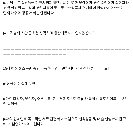
▶ 빈말로 고객님들을 현혹시키지않겠습니다. 또한 부결이면 부결 승인이면 승인이라
고 확실히 말씀드리며 부결이되어 무슨무슨~~상품과 연계하여 진행하시면~~~ 이
런 아마추어 행동 저희는 안합니다.
▶ 고객님의 시간 금처럼 생각하며 항상따뜻하게 임하겠습니다
ㅡㅡㅡㅡㅡㅡㅡㅡㅡㅡㅡㅡㅡㅡㅡㅡㅡㅡㅡㅡㅡㅡㅡㅡㅡㅡㅡㅡㅡㅡㅡㅡㅡㅡ
ㅡㅡㅡㅡㅡㅡㅡㅡㅡㅡㅡㅡㅡㅡㅡㅡㅡ
19세 이상 월소득만 증명 가능하다면 고민하지마시고 전화부터 주세요!!
▶ 신용점수 절대 무관
▶개인회생자, 무직자, 주부 등의 모든 경제 취약계층 ▶타 업체비 압도적이고 독보적
인 승인율
▶저희 업체만의 독보적인 서류 간편화 시스템으로 신속상담 및 대출 실행까지 원큐
에, 거침없이! 도와드립니다.