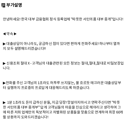
부가설명
안녕하세요! 한국 대부 금융협회 정식 등록업체 ''따뜻한 서민의품 대부 중개''입니다!
◀️ 약속 ▶️
▶ 대출상담이 아니라도, 궁금하신 점이 있다면 편하게 전화주세요! 하나부터 열까
지 모두 설명해드리겠습니다!!
▶ 신용조회 절대 X - 고객님의 대출관련된 모든 정보는 절대,절대,절대로 비밀보장입
니다.
▶전화를 주신 고객님의 1초라도 허투루 쓰지않는, 물 흐르듯 매끄러운 대출상담부
터 실행까지 프로중의 프로답게 대응해드리도록 하겠습니다.
▶ 1분 1초라도 돈이 급하신 분들, 지금 당장! 망설이지마시고 연락주신다면 ''따뜻
한 서민의품 대부 중개부'' 답게 고객님들의 마음을 진심으로 헤아리고 생각하여 그
에 따른 저희 업체만의 독보적이고 차별화된 상품들을 맞춤으로 연계하여 최장 60개
월 상환까지 도와드리겠습니다!