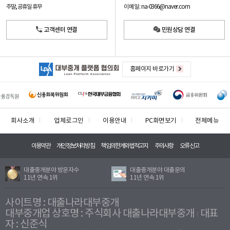
이메일: na-0366@naver.com
주말, 공휴일 휴무
고객센터 연결
민원상담 연결
홈페이지 바로가기
회사소개
업체로그인
이용안내
PC화면보기
전체메뉴
이용약관
개인정보처리방침
책임의한계와법적고지
주의사항
오류신고
대출중개분야 방문자수
대출중개분야 대출문의
11년 연속 1위
11년 연속 1위
사이트명 : 대출나라대부중개
대부중개업 상호명 : 주식회사 대출나라대부중개
대표
자 : 신준식