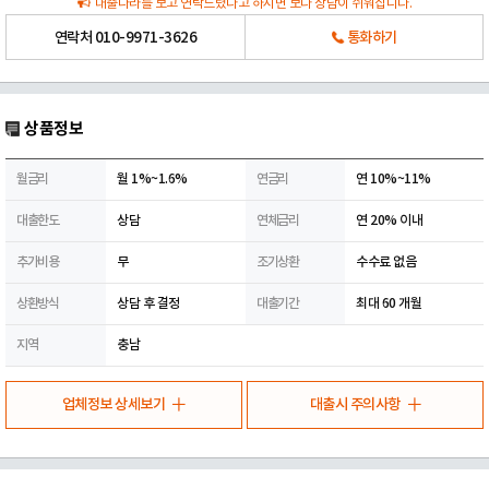
대출나라를 보고 연락드렸다고 하시면 보다 상담이 쉬워집니다.
연락처
010-9971-3626
통화하기
상품정보
월금리
월 1%~1.6%
연금리
연 10%~11%
대출한도
상담
연체금리
연 20% 이내
추가비용
무
조기상환
수수료 없음
상환방식
상담 후 결정
대출기간
최대 60 개월
지역
충남
업체정보 상세보기
대출시 주의사항