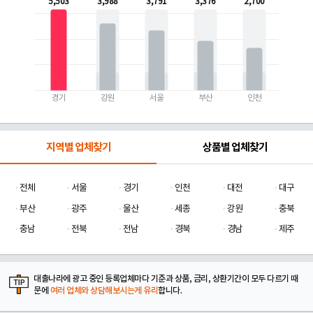
5,503
3,988
3,791
3,376
2,700
경기
강원
서울
부산
인천
지역별 업체찾기
상품별 업체찾기
전체
서울
경기
인천
대전
대구
부산
광주
울산
세종
강원
충북
충남
전북
전남
경북
경남
제주
대출나라에 광고 중인 등록업체마다 기준과 상품, 금리, 상환기간이 모두 다르기 때
문에
여러 업체와 상담해보시는게 유리
합니다.