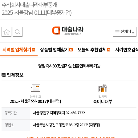
주식회사대출나라대부중개
2025-서울강남-0111(대부중개업)
전체메뉴
지역별 업체찾기
상품별 업체찾기
오늘의 추천업체
사기번호검
당일 즉시 300만원 가능 신불 연체 무직 가능
업체정보
등록번호
업체명
2025-서울광진-0017(대부업)
쓱머니대부
등록기관
서울 광진구 지역경제과 02-450-7322
영업소
서울특별시 광진구 동일로 86, 2층 201호 (자양동)