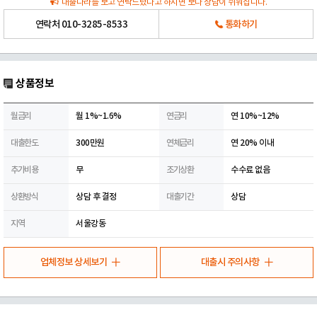
대출나라를 보고 연락드렸다고 하시면 보다 상담이 쉬워집니다.
연락처
010-3285-8533
통화하기
상품정보
월금리
월 1%~1.6%
연금리
연 10%~12%
대출한도
300만원
연체금리
연 20% 이내
추가비용
무
조기상환
수수료 없음
상환방식
상담 후 결정
대출기간
상담
지역
서울강동
업체정보 상세보기
대출시 주의사항