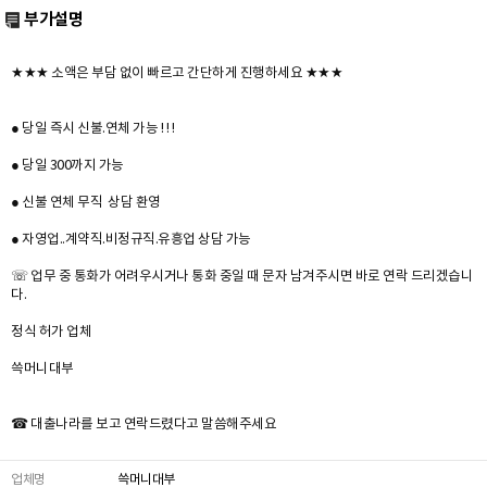
부가설명
★★★ 소액은 부담 없이 빠르고 간단하게 진행하세요 ★★★
● 당일 즉시 신불.연체 가능 ! ! !
● 당일 300까지 가능
● 신불 연체 무직 상담 환영
● 자영업..계약직.비정규직.유흥업 상담 가능
☏ 업무 중 통화가 어려우시거나 통화 중일 때 문자 남겨주시면 바로 연락 드리겠습니
다.
정식 허가 업체
쓱머니대부
☎ 대출나라를 보고 연락드렸다고 말씀해주세요
업체명
쓱머니대부