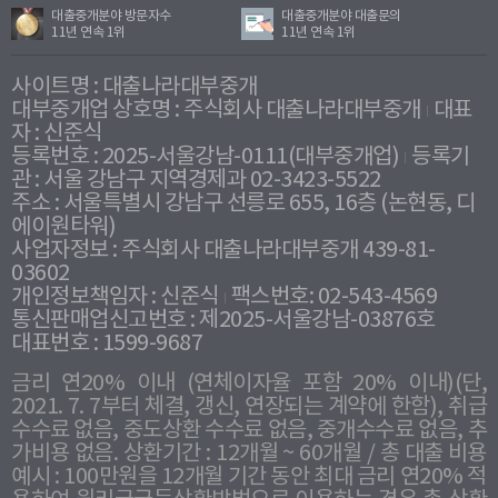
대출중개분야 방문자수
대출중개분야 대출문의
11년 연속 1위
11년 연속 1위
사이트명 : 대출나라대부중개
대부중개업 상호명 : 주식회사 대출나라대부중개
대표
자 : 신준식
등록번호 : 2025-서울강남-0111(대부중개업)
등록기
관 : 서울 강남구 지역경제과 02-3423-5522
주소 : 서울특별시 강남구 선릉로 655, 16층 (논현동, 디
에이원타워)
사업자정보 : 주식회사 대출나라대부중개 439-81-
03602
개인정보책임자 : 신준식
팩스번호: 02-543-4569
통신판매업신고번호 : 제2025-서울강남-03876호
대표번호 : 1599-9687
금리 연20% 이내 (연체이자율 포함 20% 이내)(단,
2021. 7. 7부터 체결, 갱신, 연장되는 계약에 한함), 취급
수수료 없음, 중도상환 수수료 없음, 중개수수료 없음, 추
가비용 없음. 상환기간 : 12개월 ~ 60개월 / 총 대출 비용
예시 : 100만원을 12개월 기간 동안 최대 금리 연20% 적