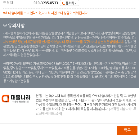
연락처
010-3285-8533
통화하기
대출나라를 보고 연락드렸다고 하시면 보다 상담이 쉬워집니다.
※ 유의사항
계약을 체결하기 전에 자세한 내용은 상품설명서와 약관을 읽어보시기 바랍니다. 관계 법령에 따라 금융상품에
관한 중요 사항을 설명받을 권리가 있습니다. 대 출 시 귀하의 신용등급 또는 개인신용평점이 하락할 수 있습니다.
과도한 빚은 당신 에게 큰 불행을 안겨줄 수 있습니다. 중개수수료를 요구하거나 받는 것은 불법입니다.
일정 기간
분할상환금 또는 분할상환원리금이 연체될 경우, 계약만료 기한 도래전 모든 원리금을 변제해야할 의무가 발생
할 수 있습니다. 대부중개업체는 금융회사의 업무위탁을 받아 대출모집 및 소개 등의 섭외 활동을 돕습니다. 단, 실
제 계약체결의 권한은 없습니다.
금리 연20% 이내 (연체이자율 포함 20% 이내) (단, 2021. 7. 7부터 체결, 갱신, 연장되는 계 약에 한함), 취급수수료
없음, 중도상환 수수료 없음, 중개수수료 없음, 추가비용 없음. 상환기간 : 12개월 ~ 60개월 / 총 대출 비용 예시 : 100
만원을 12개월 기간 동안 최대 금 리 연20% 적용하여 원리금균등상환방법으로 이용하는 경우 총 상환금액
1,111,614원 (단, 대출상품 및 상환방법 등 대출계약 내용에 따라 달라질 수 있습니다.) 채무의 조기 상환수수료율
등 조기상환조건 없음.
본 정보는
쓱머니대부
에 등록한 자료를 바탕으로 대출나라가 편집 및 그 표현방
법을 수정하여 완성한 것 입니다. 대출나라 동의없이무단전재 또는 재배포, 재
가공 할 수 없으며, 대출나라는
쓱머니대부
에 게재한 자료에 대한 오류와 사용자
가 이를 신뢰하여 취한 조치에대해 책임을 지지않습니다.
[저작권 대출나라. 무
단전재-재배포 금지]
목록