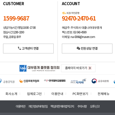
CUSTOMER
ACCOUNT
1599-9687
92470-2470-61
예금주: 주식회사 대출나라대부중개
상담가능시간: 평일
10:00 -17:00
팩스번호: 02-543-4569
점심시간: 12:30 - 13:30
이메일: na-0366@naver.com
주말, 공휴일 휴무
고객센터 연결
민원상담 연결
홈페이지 바로가기
회사소개
업체로그인
이용안내
PC화면보기
전체메뉴
이용약관
개인정보처리방침
책임의한계와법적고지
주의사항
오류신고