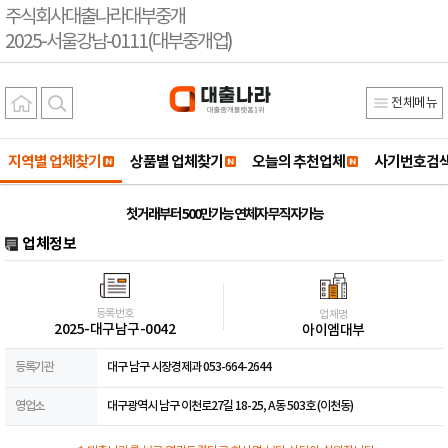
주식회사대출나라대부중개
2025-서울강남-0111(대부중개업)
전체메뉴
지역별 업체찾기
상품별 업체찾기
오늘의 추천업체
사기번호검
첫거래부터 500만가능 연체자 무직자가능
업체정보
등록번호
업체명
2025-대구남구-0042
아이엠대부
등록기관
대구 남구 시장경제과 053-664-2644
영업소
대구광역시 남구 이천로27길 18-25, A동 503호 (이천동)