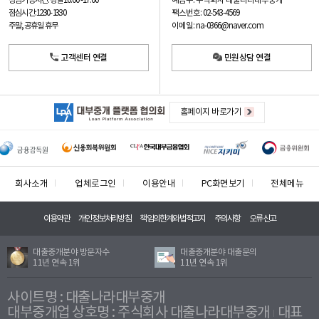
예금주: 주식회사 대출나라대부중개
상담가능시간: 평일
10:00 -17:00
팩스번호: 02-543-4569
점심시간: 12:30 - 13:30
이메일: na-0366@naver.com
주말, 공휴일 휴무
고객센터 연결
민원상담 연결
홈페이지 바로가기
회사소개
업체로그인
이용안내
PC화면보기
전체메뉴
이용약관
개인정보처리방침
책임의한계와법적고지
주의사항
오류신고
대출중개분야 방문자수
대출중개분야 대출문의
11년 연속 1위
11년 연속 1위
사이트명 : 대출나라대부중개
대부중개업 상호명 : 주식회사 대출나라대부중개
대표