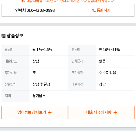
대출나라를 보고 연락드렸다고 하시면 보다 상담이 쉬워집니다.
연락처
010-4303-0993
통화하기
상품정보
월금리
월 1%~1.6%
연금리
연 10%~11%
대출한도
상담
연체금리
없음
추가비용
무
조기상환
수수료 없음
상환방식
상담 후 결정
대출기간
상담
지역
경기남부
업체정보 상세보기
대출시 주의사항