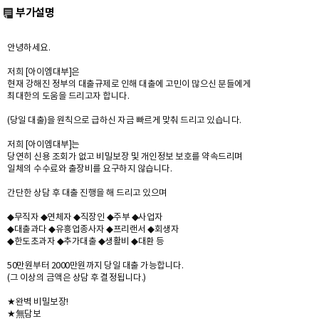
부가설명
안녕하세요.
저희 [아이엠대부]은
현재 강해진 정부의 대출규제로 인해 대출에 고민이 많으신 분들에게
최대한의 도움을 드리고자 합니다.
(당일 대출)을 원칙으로 급하신 자금 빠르게 맞춰 드리고 있습니다.
저희 [아이엠대부]는
당연히 신용 조회가 없고 비밀보장 및 개인정보 보호를 약속드리며
일체의 수수료와 출장비를 요구하지 않습니다.
간단한 상담 후 대출 진행을 해 드리고 있으며
◆무직자 ◆연체자 ◆직장인 ◆주부 ◆사업자
◆대출과다 ◆유흥업종사자 ◆프리랜서 ◆회생자
◆한도초과자 ◆추가대출 ◆생활비 ◆대환 등
50만원부터 2000만원까지 당일 대출 가능합니다.
(그 이상의 금액은 상담 후 결정됩니다.)
★완벽 비밀보장!
★無담보