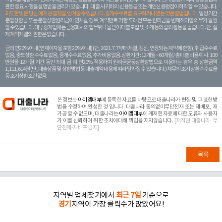
관한 중요 사항을 설명받을 권리가 있습니다. 대 출 시 귀하의 신용등급 또는 개인신용평점이 하락할 수 있습니다.
과도한 빚은 당신 에게 큰 불행을 안겨줄 수 있습니다. 중개수수료를 요구하거나 받는 것은 불법입니다.
일정 기간
분할상환금 또는 분할상환원리금이 연체될 경우, 계약만료 기한 도래전 모든 원리금을 변제해야할 의무가 발생
할 수 있습니다. 대부중개업체는 금융회사의 업무위탁을 받아 대출모집 및 소개 등의 섭외 활동을 돕습니다. 단, 실
제 계약체결의 권한은 없습니다.
금리 연20% 이내 (연체이자율 포함 20% 이내) (단, 2021. 7. 7부터 체결, 갱신, 연장되는 계 약에 한함), 취급수수료
없음, 중도상환 수수료 없음, 중개수수료 없음, 추가비용 없음. 상환기간 : 12개월 ~ 60개월 / 총 대출 비용 예시 : 100
만원을 12개월 기간 동안 최대 금 리 연20% 적용하여 원리금균등상환방법으로 이용하는 경우 총 상환금액
1,111,614원 (단, 대출상품 및 상환방법 등 대출계약 내용에 따라 달라질 수 있습니다.) 채무의 조기 상환수수료율
등 조기상환조건 없음.
본 정보는
아이엠대부
에 등록한 자료를 바탕으로 대출나라가 편집 및 그 표현방
법을 수정하여 완성한 것 입니다. 대출나라 동의없이무단전재 또는 재배포, 재
가공 할 수 없으며, 대출나라는
아이엠대부
에 게재한 자료에 대한 오류와 사용자
가 이를 신뢰하여 취한 조치에대해 책임을 지지않습니다.
[저작권 대출나라. 무
단전재-재배포 금지]
목록
지역별 업체찾기에서
최근 7일
기준으로
경기
지역이 가장 클릭수가 많았어요!