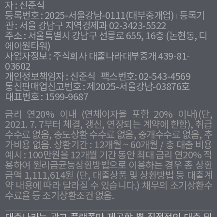
자 : 신준식
등록번호 : 2025-서울강남-0111(대부중개업)
등록기
관 : 서울 강남구 지역경제과 02-3423-5522
주소 : 서울특별시 강남구 선릉로 655, 16층 (논현동, 디
에이원타워)
사업자정보 : 주식회사 대출나라대부중개 439-81-
03602
개인정보책임자 : 신준식
팩스번호: 02-543-4569
통신판매업신고번호 : 제2025-서울강남-03876호
대표번호 : 1599-9687
금리 연20% 이내 (연체이자율 포함 20% 이내)(단,
2021. 7. 7부터 체결, 갱신, 연장되는 계약에 한함), 취급
수수료 없음, 중도상환 수수료 없음, 중개수수료 없음, 추
가비용 없음. 상환기간 : 12개월 ~ 60개월 / 총 대출 비용
예시 : 100만원을 12개월 기간 동안 최대 금리 연20% 적
용하여 원리금균등상환방법으로 이용하는 경우 총 상환
금액 1,111,614원 (단, 대출상품 및 상환방법 등 대출계
약 내용에 따라 달라질 수 있습니다.) 채무의 조기상환수
수료율 등 조기상환조건 없음.