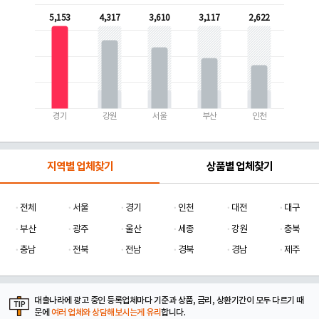
5,153
4,317
3,610
3,117
2,622
경기
강원
서울
부산
인천
지역별 업체찾기
상품별 업체찾기
전체
서울
경기
인천
대전
대구
부산
광주
울산
세종
강원
충북
충남
전북
전남
경북
경남
제주
대출나라에 광고 중인 등록업체마다 기준과 상품, 금리, 상환기간이 모두 다르기 때
문에
여러 업체와 상담해보시는게 유리
합니다.