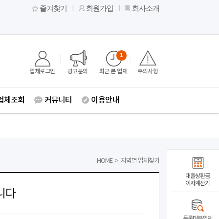
즐겨찾기
회원가입
회사소개
1
업체로그인
광고문의
최근 본 업체
주의사항
업체조회
커뮤니티
이용안내
HOME
>
지역별 업체찾기
대출상환금
이자계산기
니다
등록대부업체