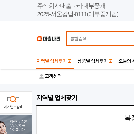
본
주식회사대출나라대부중개
문
2025-서울강남-0111(대부중개업)
바
로
가
기
지역별 업체찾기
상품별 업체찾기
오늘의 
고객센터
지역별 업체찾기
사기번호검색
복
회원가입 없이
무료로 이용
가능합니다.