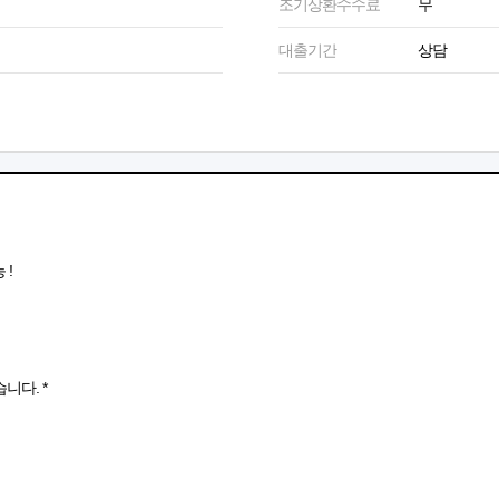
조기상환수수료
무
대출기간
상담
 !
니다. *