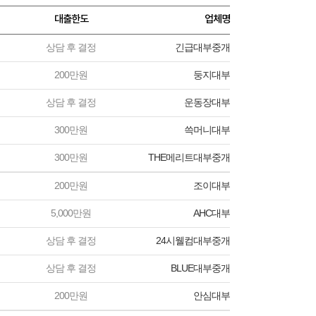
대출한도
업체명
상담 후 결정
긴급대부중개
200만원
둥지대부
상담 후 결정
운동장대부
300만원
쓱머니대부
300만원
THE메리트대부중개
200만원
조이대부
5,000만원
AHC대부
상담 후 결정
24시웰컴대부중개
상담 후 결정
BLUE대부중개
200만원
안심대부