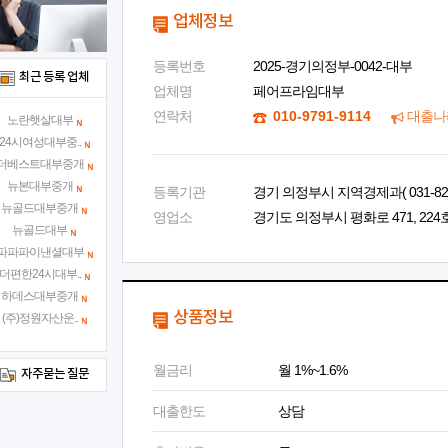
업체정보
등록번호
2025-경기의정부-0042-대부
최근 등록 업체
업체명
페어프라임대부
연락처
010-9791-9114
대출나
노란햇살대부
24시여성대부중..
더베스트대부중개
뉴본대부중개
등록기관
경기 의정부시 지역경제과( 031-828-
뉴골드대부중개
영업소
경기도 의정부시 평화로 471, 224
뉴골드대부
파파파이낸셜대부
더편한24시대부..
하데스대부중개
상품정보
(주)정원자산운..
월금리
월 1%~1.6%
자주묻는 질문
대출한도
상담