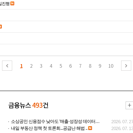
당일진행
1
2
3
4
5
6
7
8
9
10
금융뉴스
493
건
소상공인 신용점수 낮아도 '매출·성장성 데이터..
2026. 07. 2
내일 부동산 정책 첫 토론회...공급난 해법 ..
2026. 07. 1