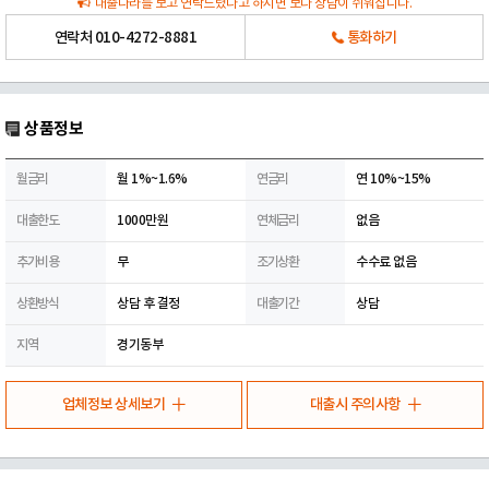
대출나라를 보고 연락드렸다고 하시면 보다 상담이 쉬워집니다.
연락처
010-4272-8881
통화하기
상품정보
월금리
월 1%~1.6%
연금리
연 10%~15%
대출한도
1000만원
연체금리
없음
추가비용
무
조기상환
수수료 없음
상환방식
상담 후 결정
대출기간
상담
지역
경기동부
업체정보 상세보기
대출시 주의사항