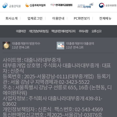
회사소개
업체로그인
이용안내
PC화면보기
전체메뉴
이용약관
개인정보처리방침
책임의한계와법적고지
주의사항
오류신고
대출중개분야 방문자수
대출중개분야 대출문의
11년 연속 1위
11년 연속 1위
사이트명 : 대출나라대부중개
대부중개업 상호명 : 주식회사 대출나라대부중개
대표
자 : 신준식
등록번호 : 2025-서울강남-0111(대부중개업)
등록기
관 : 서울 강남구 지역경제과 02-3423-5522
주소 : 서울특별시 강남구 선릉로 655, 16층 (논현동, 디
에이원타워)
사업자정보 : 주식회사 대출나라대부중개 439-81-
03602
개인정보책임자 : 신준식
팩스번호: 02-543-4569
통신판매업신고번호 : 제2025-서울강남-03876호