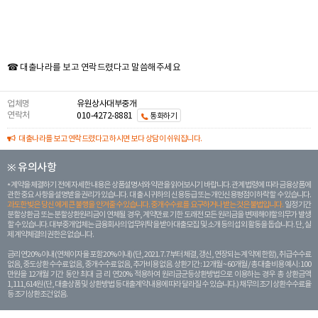
☎ 대출나라를 보고 연락드렸다고 말씀해주세요
업체명
유원상사대부중개
연락처
010-4272-8881
통화하기
대출나라를 보고 연락드렸다고 하시면 보다 상담이 쉬워집니다.
※ 유의사항
계약을 체결하기 전에 자세한 내용은 상품설명서와 약관을 읽어보시기 바랍니다. 관계 법령에 따라 금융상품에
관한 중요 사항을 설명받을 권리가 있습니다. 대 출 시 귀하의 신용등급 또는 개인신용평점이 하락할 수 있습니다.
과도한 빚은 당신 에게 큰 불행을 안겨줄 수 있습니다. 중개수수료를 요구하거나 받는 것은 불법입니다.
일정 기간
분할상환금 또는 분할상환원리금이 연체될 경우, 계약만료 기한 도래전 모든 원리금을 변제해야할 의무가 발생
할 수 있습니다. 대부중개업체는 금융회사의 업무위탁을 받아 대출모집 및 소개 등의 섭외 활동을 돕습니다. 단, 실
제 계약체결의 권한은 없습니다.
금리 연20% 이내 (연체이자율 포함 20% 이내) (단, 2021. 7. 7부터 체결, 갱신, 연장되는 계 약에 한함), 취급수수료
없음, 중도상환 수수료 없음, 중개수수료 없음, 추가비용 없음. 상환기간 : 12개월 ~ 60개월 / 총 대출 비용 예시 : 100
만원을 12개월 기간 동안 최대 금 리 연20% 적용하여 원리금균등상환방법으로 이용하는 경우 총 상환금액
1,111,614원 (단, 대출상품 및 상환방법 등 대출계약 내용에 따라 달라질 수 있습니다.) 채무의 조기 상환수수료율
등 조기상환조건 없음.