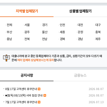
지역별 업체찾기
상품별 업체찾기
전체
서울
경기
인천
대전
대구
부산
광주
울산
세종
강원
충북
충남
전북
전남
경북
경남
제주
대출나라에 광고 중인 등록업체마다 기준과 상품, 금리, 상환기간이 모두 다르기 때
문에
여러 업체와 상담해보시는게 유리
합니다.
공지사항
금융뉴스
8월 17일 고객센터 휴무안내
2026. 08. 07
■(필독) 08/13(목) 서버 점검 안내
2026. 08. 07
7월 17일 고객센터 휴무안내
2026. 07. 13