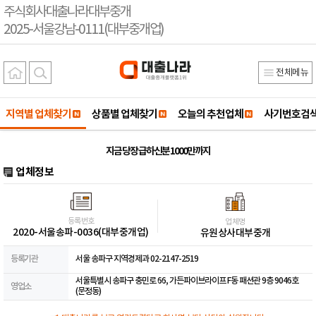
주식회사대출나라대부중개
2025-서울강남-0111(대부중개업)
전체메뉴
지역별 업체찾기
상품별 업체찾기
오늘의 추천업체
사기번호검
지금 당장 급하신분 1000만까지
업체정보
등록번호
업체명
2020-서울송파-0036(대부중개업)
유원상사대부중개
등록기관
서울 송파구 지역경제과 02-2147-2519
서울특별시 송파구 충민로 66, 가든파이브라이프 F동 패션관 9층 9046호
영업소
(문정동)