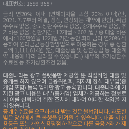
대표번호 : 1599-9687
금리 연20% 이내 (연체이자율 포함 20% 이내)(단,
2021. 7. 7부터 체결, 갱신, 연장되는 계약에 한함), 취급
수수료 없음, 중도상환 수수료 없음, 중개수수료 없음, 추
가비용 없음. 상환기간 : 12개월 ~ 60개월 / 총 대출 비용
예시 : 100만원을 12개월 기간 동안 최대 금리 연20% 적
용하여 원리금균등상환방법으로 이용하는 경우 총 상환
금액 1,111,614원 (단, 대출상품 및 상환방법 등 대출계
약 내용에 따라 달라질 수 있습니다.) 채무의 조기상환수
수료율 등 조기상환조건 없음.
대출나라는 광고 플랫폼만 제공할 뿐 직접적인 대출 및
중개를 하지 않으며 금융위원회, 지자체 정식 대부업(중
개업 포함) 등록 업체만 광고 등록 합니다. 대출나라에 기
재된 광고 내용은 대부(중개업) 업체가 제공하는 정보로
서 이를 신뢰하여 취한 조치에 대하여 어떠한 책임을 지
지 않습니다.
중개수수료를 요구하거나 받는 것은 불법입니다. 과도한
빛은 당신에게 큰 불행을 안겨줄 수 있습니다. 대출 시 신
용등급 또는 개인신용평점 하락으로 다른 금융거래가 제