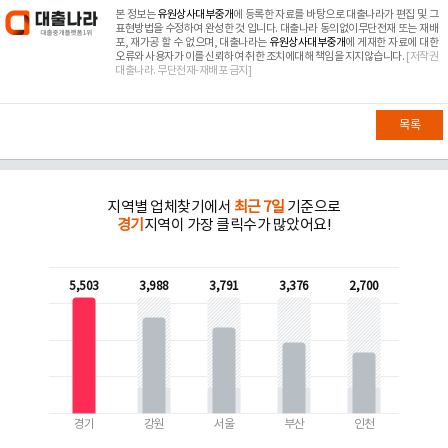
본 정보는
유원상사대부중개
에 등록한 자료를 바탕으로 대출나라가 편집 및 그
표현방법을 수정하여 완성한 것 입니다. 대출나라 동의없이무단전재 또는 재배
포, 재가공 할 수 없으며, 대출나라는
유원상사대부중개
에 게재한 자료에 대한
오류와 사용자가 이를 신뢰하여 취한 조치에대해 책임을 지지않습니다.
[저작권
대출나라. 무단전재-재배포 금지]
목록
지역별 업체찾기에서
최근 7일
기준으로
경기
지역이 가장 클릭수가 많았어요!
5,503
3,988
3,791
3,376
2,700
경기
강원
서울
부산
인천