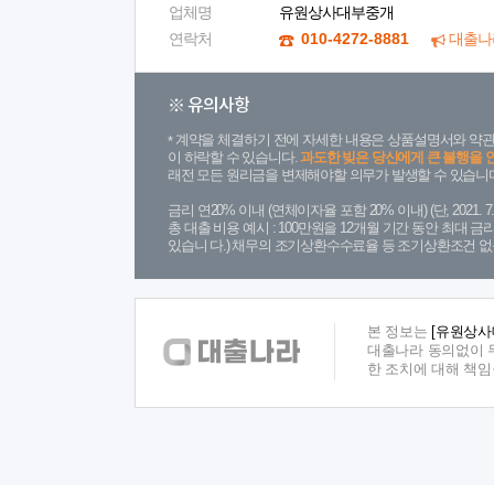
업체명
유원상사대부중개
연락처
010-4272-8881
대출나
※ 유의사항
계약을 체결하기 전에 자세한 내용은 상품설명서와 약관
이 하락할 수 있습니다.
과도한 빚은 당신에게 큰 불행을 
래전 모든 원리금을 변제해야할 의무가 발생할 수 있습니다
금리 연20% 이내 (연체이자율 포함 20% 이내) (단, 2021
총 대출 비용 예시 : 100만원을 12개월 기간 동안 최대 
있습니 다.) 채무의 조기상환수수료율 등 조기상환조건 없
본 정보는
[유원상사
대출나라 동의없이 무
한 조치에 대해 책