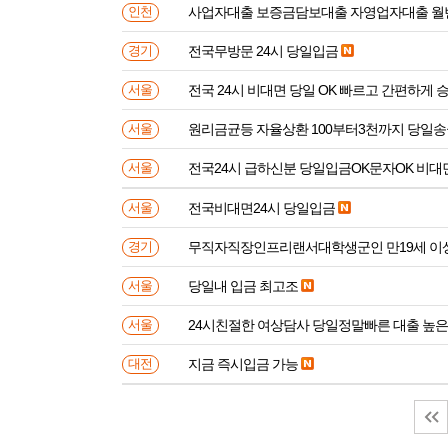
사업자대출 보증금담보대출 자영업자대출 월
인천
전국무방문 24시 당일입금
경기
전국 24시 비대면 당일 OK 빠르고 간편하게 
서울
원리금균등 자율상환 100부터3천까지 당일
서울
전국24시 급하신분 당일입금OK문자OK 비대
서울
전국비대면24시 당일입금
서울
무직자직장인프리랜서대학생군인 만
경기
당일내 입금 최고조
서울
24시친절한 여상담사 당일정말빠른 대출 높
서울
지금 즉시입금 가능
대전