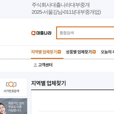
본
주식회사대출나라대부중개
문
2025-서울강남-0111(대부중개업)
바
로
가
기
지역별 업체찾기
상품별 업체찾기
오늘의 
고객센터
지역별 업체찾기
사기번호검색
회원가입 없이
무료로 이용
가능합니다.