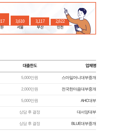
317
3,610
3,117
2,622
원
서울
부산
인천
대출한도
업체명
5,000만원
스마일머니대부중개
2,000만원
전국한마음대부중개
5,000만원
AHC대부
상담 후 결정
대서양대부
상담 후 결정
BLUE대부중개