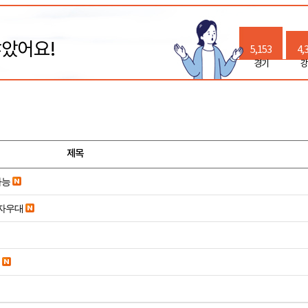
많았어요!
5,153
4,
경기
강
제목
가능
당일입금 수수료x 사업자우대