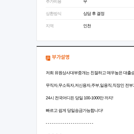
추가비용
무
상환방식
상담 후 결정
지역
인천
부가설명
저희 유원상사대부중개는 친절하고 매우높은 대출
무직자,무소득자,저신용자,주부,일용직,직장인 전
24시 전국어디든 당일 100-1000만 까지!
빠르고 쉽게 당일송금가능합니다!
- - - - - - - - - - - - - - - - - - - - - - -