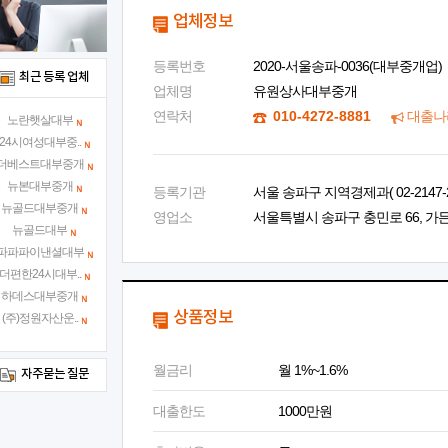
업체정보
등록번호
2020-서울송파-0036(대부중개업)
최근 등록 업체
업체명
유원상사대부중개
연락처
010-4272-8881
대출나
노란햇살대부
24시여성대부중..
더베스트대부중개
뉴본대부중개
등록기관
서울 송파구 지역경제과( 02-2147-2
뉴골드대부중개
영업소
서울특별시 송파구 충민로 66, 가든
뉴골드대부
파파파이낸셜대부
더편한24시대부..
하데스대부중개
상품정보
(주)정원자산운..
월금리
월 1%~1.6%
자주묻는 질문
대출한도
1000만원