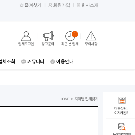
즐겨찾기
회원가입
회사소개
1
업체로그인
광고문의
최근 본 업체
주의사항
업체조회
커뮤니티
이용안내
HOME
>
지역별 업체찾기
대출상환금
이자계산기
등록대부업체