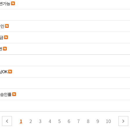
변가능
승인
송금
면
19세 이상OK
은승인률
1
2
3
4
5
6
7
8
9
10