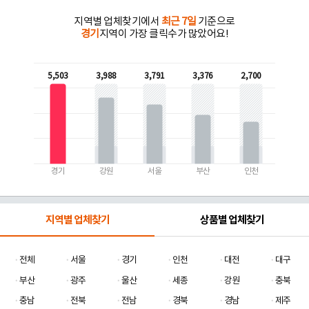
지역별 업체찾기에서
최근 7일
기준으로
경기
지역이 가장 클릭수가 많았어요!
5,503
3,988
3,791
3,376
2,700
경기
강원
서울
부산
인천
지역별 업체찾기
상품별 업체찾기
전체
서울
경기
인천
대전
대구
부산
광주
울산
세종
강원
충북
충남
전북
전남
경북
경남
제주