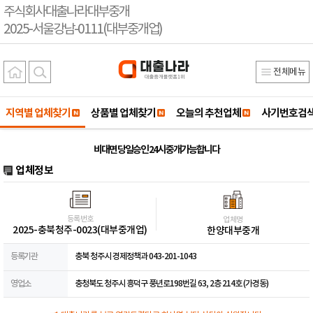
주식회사대출나라대부중개
2025-서울강남-0111(대부중개업)
전체메뉴
지역별 업체찾기
상품별 업체찾기
오늘의 추천업체
사기번호검
비대면 당일승인 24시 중개가능합니다
업체정보
등록번호
업체명
2025-충북청주-0023(대부중개업)
한양대부중개
등록기관
충북 청주시 경제정책과 043-201-1043
영업소
충청북도 청주시 흥덕구 풍년로198번길 63, 2층 214호 (가경동)