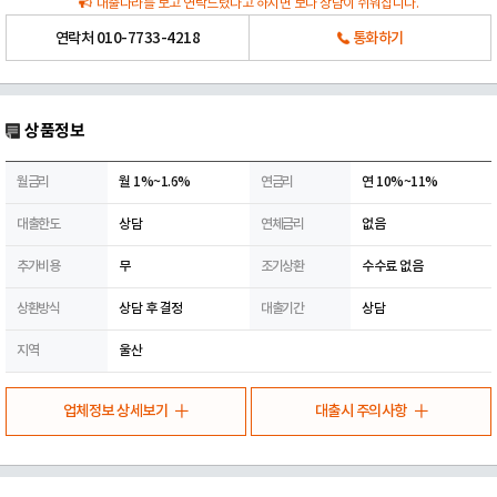
대출나라를 보고 연락드렸다고 하시면 보다 상담이 쉬워집니다.
연락처
010-7733-4218
통화하기
상품정보
월금리
월 1%~1.6%
연금리
연 10%~11%
대출한도
상담
연체금리
없음
추가비용
무
조기상환
수수료 없음
상환방식
상담 후 결정
대출기간
상담
지역
울산
업체정보 상세보기
대출시 주의사항