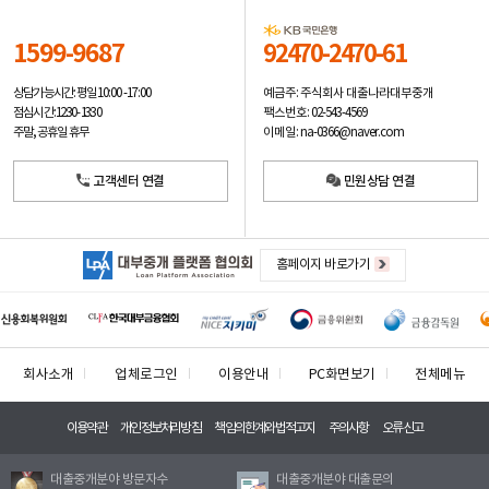
1599-9687
92470-2470-61
예금주: 주식회사 대출나라대부중개
상담가능시간: 평일
10:00 -17:00
팩스번호: 02-543-4569
점심시간: 12:30 - 13:30
이메일: na-0366@naver.com
주말, 공휴일 휴무
고객센터 연결
민원상담 연결
홈페이지 바로가기
회사소개
업체로그인
이용안내
PC화면보기
전체메뉴
이용약관
개인정보처리방침
책임의한계와법적고지
주의사항
오류신고
대출중개분야 방문자수
대출중개분야 대출문의