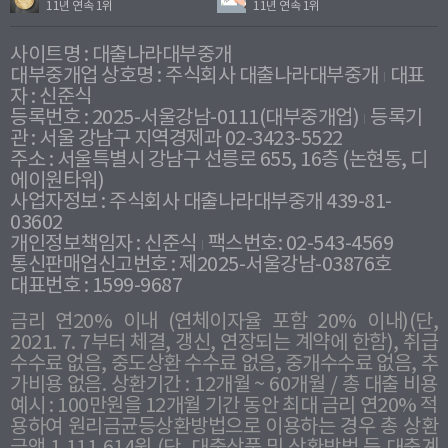
11년 연속 1위
11년 연속 1위
사이트명 : 대출나라대부중개
대부중개업 상호명 : 주식회사 대출나라대부중개
대표
자 : 신준식
등록번호 : 2025-서울강남-0111(대부중개업)
등록기
관 : 서울 강남구 지역경제과 02-3423-5522
주소 : 서울특별시 강남구 선릉로 655, 16층 (논현동, 디
에이원타워)
사업자정보 : 주식회사 대출나라대부중개 439-81-
03602
개인정보책임자 : 신준식
팩스번호: 02-543-4569
통신판매업신고번호 : 제2025-서울강남-03876호
대표번호 : 1599-9687
금리 연20% 이내 (연체이자율 포함 20% 이내)(단,
2021. 7. 7부터 체결, 갱신, 연장되는 계약에 한함), 취급
수수료 없음, 중도상환 수수료 없음, 중개수수료 없음, 추
가비용 없음. 상환기간 : 12개월 ~ 60개월 / 총 대출 비용
예시 : 100만원을 12개월 기간 동안 최대 금리 연20% 적
용하여 원리금균등상환방법으로 이용하는 경우 총 상환