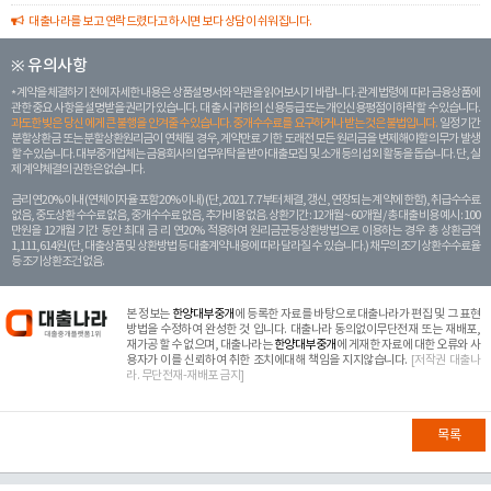
대출나라를 보고 연락드렸다고 하시면 보다 상담이 쉬워집니다.
※ 유의사항
계약을 체결하기 전에 자세한 내용은 상품설명서와 약관을 읽어보시기 바랍니다. 관계 법령에 따라 금융상품에
관한 중요 사항을 설명받을 권리가 있습니다. 대 출 시 귀하의 신용등급 또는 개인신용평점이 하락할 수 있습니다.
과도한 빚은 당신 에게 큰 불행을 안겨줄 수 있습니다. 중개수수료를 요구하거나 받는 것은 불법입니다.
일정 기간
분할상환금 또는 분할상환원리금이 연체될 경우, 계약만료 기한 도래전 모든 원리금을 변제해야할 의무가 발생
할 수 있습니다. 대부중개업체는 금융회사의 업무위탁을 받아 대출모집 및 소개 등의 섭외 활동을 돕습니다. 단, 실
제 계약체결의 권한은 없습니다.
금리 연20% 이내 (연체이자율 포함 20% 이내) (단, 2021. 7. 7부터 체결, 갱신, 연장되는 계 약에 한함), 취급수수료
없음, 중도상환 수수료 없음, 중개수수료 없음, 추가비용 없음. 상환기간 : 12개월 ~ 60개월 / 총 대출 비용 예시 : 100
만원을 12개월 기간 동안 최대 금 리 연20% 적용하여 원리금균등상환방법으로 이용하는 경우 총 상환금액
1,111,614원 (단, 대출상품 및 상환방법 등 대출계약 내용에 따라 달라질 수 있습니다.) 채무의 조기 상환수수료율
등 조기상환조건 없음.
본 정보는
한양대부중개
에 등록한 자료를 바탕으로 대출나라가 편집 및 그 표현
방법을 수정하여 완성한 것 입니다. 대출나라 동의없이무단전재 또는 재배포,
재가공 할 수 없으며, 대출나라는
한양대부중개
에 게재한 자료에 대한 오류와 사
용자가 이를 신뢰하여 취한 조치에대해 책임을 지지않습니다.
[저작권 대출나
라. 무단전재-재배포 금지]
목록