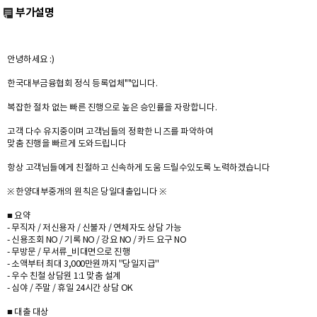
부가설명
안녕하세요 :)
한국대부금융협회 정식 등록업체""입니다.
복잡한 절차 없는 빠른 진행으로 높은 승인률을 자랑합니다.
고객 다수 유지중이며 고객님들의 정확한 니즈를 파악하여
맞춤 진행을 빠르게 도와드립니다
항상 고객님들에게 친절하고 신속하게 도움 드릴수있도록 노력하겠습니다
※ 한양대부중개의 원칙은 당일대출입니다 ※
■ 요약
- 무직자 / 저신용자 / 신불자 / 연체자도 상담 가능
- 신용조회 NO / 기록 NO / 강요 NO / 카드 요구 NO
- 무방문 / 무서류_비대면으로 진행
- 소액부터 최대 3,000만원까지 ''당일지급''
- 우수 친철 상담원 1:1 맞춤 설계
- 심야 / 주말 / 휴일 24시간 상담 OK
■ 대출 대상