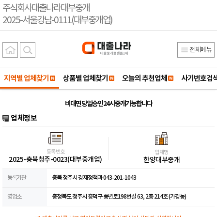
주식회사대출나라대부중개
2025-서울강남-0111(대부중개업)
전체메뉴
지역별 업체찾기
상품별 업체찾기
오늘의 추천업체
사기번호검
비대면 당일승인 24시 중개가능합니다
업체정보
등록번호
업체명
2025-충북청주-0023(대부중개업)
한양대부중개
등록기관
충북 청주시 경제정책과 043-201-1043
영업소
충청북도 청주시 흥덕구 풍년로198번길 63, 2층 214호 (가경동)