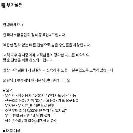
부가설명
안녕하세요 :)
한국대부금융협회 정식 등록업체""입니다.
복잡한 절차 없는 빠른 진행으로 높은 승인률을 자랑합니다.
고객 다수 유지중이며 고객님들의 정확한 니즈를 파악하여
맞춤 진행을 빠르게 도와드립니다
항상 고객님들에게 친절하고 신속하게 도움 드릴수있도록 노력하겠습니다
※ 한양대부중개의 원칙은 당일대출입니다 ※
■ 요약
- 무직자 / 저신용자 / 신불자 / 연체자도 상담 가능
- 신용조회 NO / 기록 NO / 강요 NO / 카드 요구 NO
- 무방문 / 무서류_비대면으로 진행
- 소액부터 최대 3,000만원까지 ''당일지급''
- 우수 친철 상담원 1:1 맞춤 설계
- 심야 / 주말 / 휴일 24시간 상담 OK
■ 대출 대상