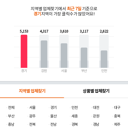
지역별 업체찾기에서
최근 7일
기준으로
경기
지역이 가장 클릭수가 많았어요!
5,153
4,317
3,610
3,117
2,622
경기
강원
서울
부산
인천
지역별 업체찾기
상품별 업체찾기
전체
서울
경기
인천
대전
대구
부산
광주
울산
세종
강원
충북
충남
전북
전남
경북
경남
제주