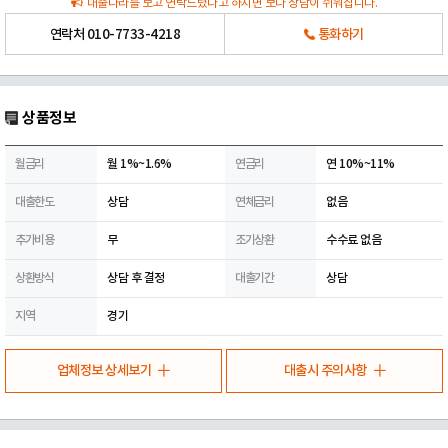
대출나라를 보고 연락드렸다고 하시면 보다 상담이 쉬워집니다.
연락처
010-7733-4218
통화하기
상품정보
월금리
월 1%~1.6%
연금리
연 10%~11%
대출한도
상담
연체금리
없음
추가비용
무
조기상환
수수료 없음
상환방식
상담 후 결정
대출기간
상담
지역
경기
업체정보 상세보기
대출시 주의사항