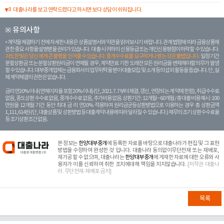
대출나라를 보고 연락드렸다고 하시면 보다 상담이 쉬워집니다.
※ 유의사항
계약을 체결하기 전에 자세한 내용은 상품설명서와 약관을 읽어보시기 바랍니다. 관계 법령에 따라 금융상품에
관한 중요 사항을 설명받을 권리가 있습니다. 대 출 시 귀하의 신용등급 또는 개인신용평점이 하락할 수 있습니다.
과도한 빚은 당신 에게 큰 불행을 안겨줄 수 있습니다. 중개수수료를 요구하거나 받는 것은 불법입니다.
일정 기간
분할상환금 또는 분할상환원리금이 연체될 경우, 계약만료 기한 도래전 모든 원리금을 변제해야할 의무가 발생
할 수 있습니다. 대부중개업체는 금융회사의 업무위탁을 받아 대출모집 및 소개 등의 섭외 활동을 돕습니다. 단, 실
제 계약체결의 권한은 없습니다.
금리 연20% 이내 (연체이자율 포함 20% 이내) (단, 2021. 7. 7부터 체결, 갱신, 연장되는 계 약에 한함), 취급수수료
없음, 중도상환 수수료 없음, 중개수수료 없음, 추가비용 없음. 상환기간 : 12개월 ~ 60개월 / 총 대출 비용 예시 : 100
만원을 12개월 기간 동안 최대 금 리 연20% 적용하여 원리금균등상환방법으로 이용하는 경우 총 상환금액
1,111,614원 (단, 대출상품 및 상환방법 등 대출계약 내용에 따라 달라질 수 있습니다.) 채무의 조기 상환수수료율
등 조기상환조건 없음.
본 정보는
한양대부중개
에 등록한 자료를 바탕으로 대출나라가 편집 및 그 표현
방법을 수정하여 완성한 것 입니다. 대출나라 동의없이무단전재 또는 재배포,
재가공 할 수 없으며, 대출나라는
한양대부중개
에 게재한 자료에 대한 오류와 사
용자가 이를 신뢰하여 취한 조치에대해 책임을 지지않습니다.
[저작권 대출나
라. 무단전재-재배포 금지]
목록