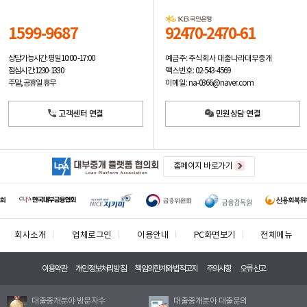
1599-9687
92470-2470-61
예금주: 주식회사 대출나라대부중개
상담가능시간: 평일
10:00 -17:00
팩스번호: 02-543-4569
점심시간: 12:30 - 13:30
이메일: na-0366@naver.com
주말, 공휴일 휴무
고객센터 연결
민원상담 연결
홈페이지 바로가기
회사소개
업체로그인
이용안내
PC화면보기
전체메뉴
이용약관
개인정보처리방침
책임의한계와법적고지
주의사항
오류신고
대출중개분야 방문자수
대출중개분야 대출문의