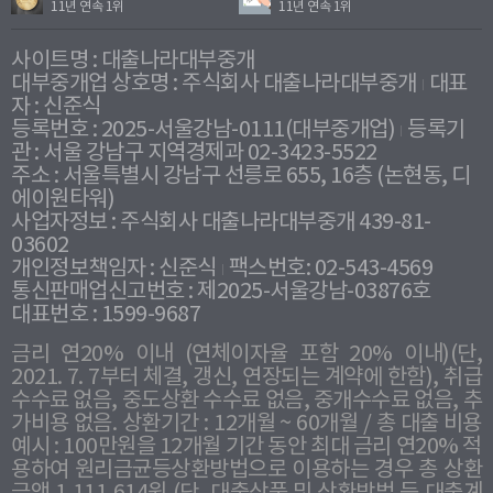
11년 연속 1위
11년 연속 1위
사이트명 : 대출나라대부중개
대부중개업 상호명 : 주식회사 대출나라대부중개
대표
자 : 신준식
등록번호 : 2025-서울강남-0111(대부중개업)
등록기
관 : 서울 강남구 지역경제과 02-3423-5522
주소 : 서울특별시 강남구 선릉로 655, 16층 (논현동, 디
에이원타워)
사업자정보 : 주식회사 대출나라대부중개 439-81-
03602
개인정보책임자 : 신준식
팩스번호: 02-543-4569
통신판매업신고번호 : 제2025-서울강남-03876호
대표번호 : 1599-9687
금리 연20% 이내 (연체이자율 포함 20% 이내)(단,
2021. 7. 7부터 체결, 갱신, 연장되는 계약에 한함), 취급
수수료 없음, 중도상환 수수료 없음, 중개수수료 없음, 추
가비용 없음. 상환기간 : 12개월 ~ 60개월 / 총 대출 비용
예시 : 100만원을 12개월 기간 동안 최대 금리 연20% 적
용하여 원리금균등상환방법으로 이용하는 경우 총 상환