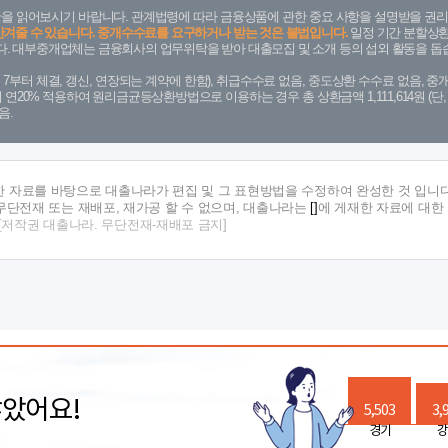
을 읽어보시기 바랍니다. 관계법령에 따라 금융상품에 관한 중요 사항을 설명받을 권리
안겨줄 수 있습니다. 중개수수료를 요구하거나 받는 것은 불법입니다.
일정 기간 분할상환
. 대부중개업체는 금융회사의 업무위탁을 받아 대출모집 및 소개 등의 섭외 활동을 돕습
. 7. 7부터 체결, 갱신, 연장되는 계약에 한함), 취급수수료 없음, 중도상환 수수료 없음, 중개
금리 연20% 적용하여 원리금균등상환방법으로 이용하는 경우 총 상환금액 1,111,614원 
음.
한 자료를 바탕으로 대출나라가 편집 및 그 표현방법을 수정하여 완성한 것 입니다
단전재 또는 재배포, 재가공 할 수 없으며, 대출나라는
[]
에 게재한 자료에 대한
[저작권 대출나라. 무단전재-재배포 금지]
많았어요!
5,503
3,
경기
강