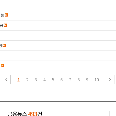
가능
송금
면
1
2
3
4
5
6
7
8
9
10
금융뉴스
493
건