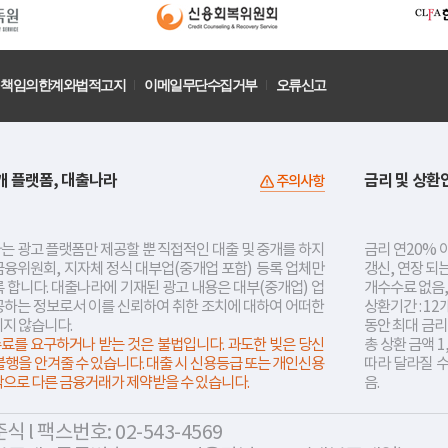
책임의한계와법적고지
이메일무단수집거부
오류신고
개 플랫폼, 대출나라
금리 및 상환
주의사항
는 광고 플랫폼만 제공할 뿐 직접적인 대출 및 중개를 하지
금리 연20% 이
금융위원회, 지자체 정식 대부업(중개업 포함) 등록 업체만
갱신, 연장 되
 합니다. 대출나라에 기재된 광고 내용은 대부(중개업) 업
개수수료 없음,
공하는 정보로서 이를 신뢰하여 취한 조치에 대하여 어떠한
상환기간 : 12
지지 않습니다.
동안 최대 금
료를 요구하거나 받는 것은 불법입니다. 과도한 빚은 당신
총 상환 금액 1
불행을 안겨줄 수 있습니다. 대출 시 신용등급 또는 개인신용
따라 달라질 
락으로 다른 금융거래가 제약받을 수 있습니다.
음.
 l 팩스번호: 02-543-4569