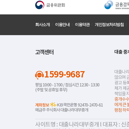
회사소개
이용안내
이용약관
개인정보처리방침
고객센터
대출 중
1599-9687
대출나라
않으며 
광고 등록
평일 10:00 - 17:00 / 점심시간 12:30 - 13:30
체가 제
(주말 및 공휴일 휴무)
책임을 
중개수수
에게 큰 
계좌정보
92470-2470-61
예금주 주식회사 대출나라대부중개
평점 하
사이트명 : 대출나라대부중개 l 대표자 : 신준식