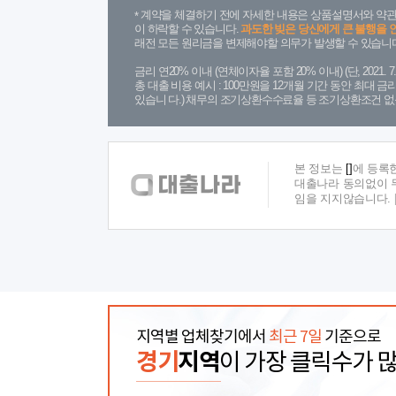
계약을 체결하기 전에 자세한 내용은 상품설명서와 약관
이 하락할 수 있습니다.
과도한 빚은 당신에게 큰 불행을 
래전 모든 원리금을 변제해야할 의무가 발생할 수 있습니다
금리 연20% 이내 (연체이자율 포함 20% 이내) (단, 2021
총 대출 비용 예시 : 100만원을 12개월 기간 동안 최대 
있습니 다.) 채무의 조기상환수수료율 등 조기상환조건 없
본 정보는
[]
에 등록
대출나라 동의없이 무
임을 지지않습니다.
지역별 업체찾기에서
최근 7일
기준으로
경기
지역
이 가장 클릭수가 