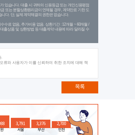
가 있습니다. 대출 시 귀하의 신용등급 또는 개인신용평점
금 또는 분할상환원리금이 연체될 경우, 계약만료 기한 도
니다. 단, 실제 계약체결의 권한은 없습니다.
수수료 없음, 추가비용 없음. 상환기간 : 12개월 ~ 60개월 /
(단, 대출상품 및 상환방법 등 대출계약 내용에 따라 달라질 수
.
 오류와 사용자가 이를 신뢰하여 취한 조치에 대해 책
목록
988
3,791
3,376
2,700
원
서울
부산
인천