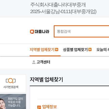
본
주식회사대출나라대부중개
문
2025-서울강남-0111(대부중개업)
바
로
가
기
지역별 업체찾기
상품별 업체찾기
오늘의 
고객센터
지역별 업체찾기
사기번호검색
회원가입 없이
무료로 이용
가능합니다.
업체정보