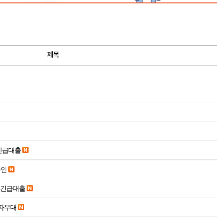
제목
긴급대출
승인
시긴급대출
당일입금 수수료x 사업자우대