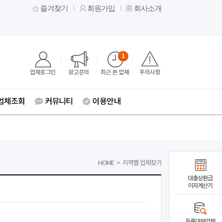
즐겨찾기
회원가입
회사소개
1
업체로그인
광고문의
최근 본 업체
주의사항
업체조회
커뮤니티
이용안내
HOME
>
지역별 업체찾기
대출상환금
이자계산기
등록대부업체