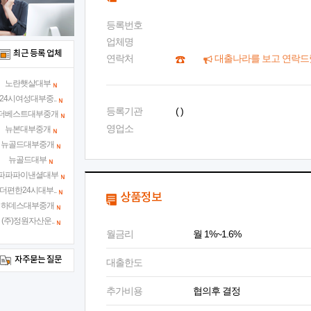
등록번호
업체명
최근 등록 업체
연락처
대출나라를 보고 연락드
노란햇살대부
24시여성대부중..
등록기관
( )
더베스트대부중개
영업소
뉴본대부중개
뉴골드대부중개
뉴골드대부
파파파이낸셜대부
더편한24시대부..
상품정보
하데스대부중개
(주)정원자산운..
월금리
월 1%~1.6%
자주묻는 질문
대출한도
추가비용
협의후 결정