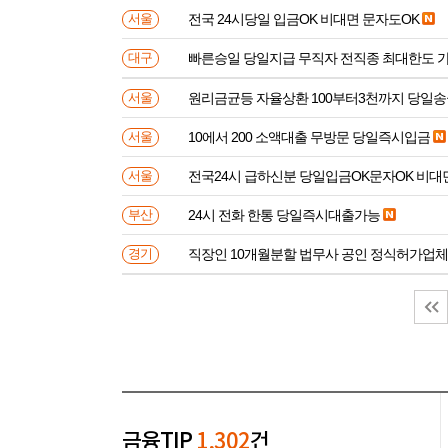
전국 24시당일 입금OK 비대면 문자도OK
서울
빠른승일 당일지급 무직자 전직종 최대한도 
대구
원리금균등 자율상환 100부터3천까지 당일
서울
10에서 200 소액대출 무방문 당일즉시입금
서울
전국24시 급하신분 당일입금OK문자OK 비대
서울
24시 전화 한통 당일즉시대출가능
부산
직장인 10개월분할 법무사 공인 정식허가업체
경기
금융TIP
1,302
건