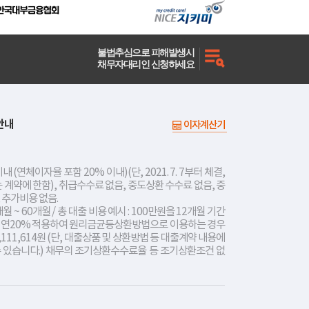
불법추심으로 피해발생시
채무자대리인 신청하세요
안내
이자계산기
내 (연체이자율 포함 20% 이내)(단, 2021. 7. 7부터 체결,
는 계약에 한함), 취급수수료 없음, 중도상환 수수료 없음, 중
 추가비용 없음.
개월 ~ 60개월 / 총 대출 비용 예시 : 100만원을 12개월 기간
리 연20% 적용하여 원리금균등상환방법으로 이용하는 경우
,111,614원 (단, 대출상품 및 상환방법 등 대출계약 내용에
수 있습니다.) 채무의 조기상환수수료율 등 조기상환조건 없